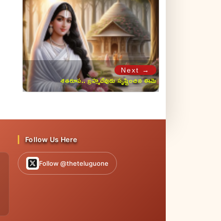
Next →
శతరూప.. బ్రహ్మదేవుడు సృష్టించిన ఈమె
రహస్యం ఇదే..!
Follow Us Here
Follow @theteluguone