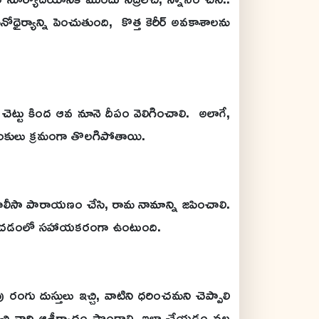
ోధైర్యాన్ని పెంచుతుంది, కొత్త కెరీర్ అవకాశాలను
 చెట్టు కింద ఆవ నూనె దీపం వెలిగించాలి. అలాగే,
డంకులు క్రమంగా తొలగిపోతాయి.
చాలీసా పారాయణం చేసి, రామ నామాన్ని జపించాలి.
ాధించడంలో సహాయకరంగా ఉంటుంది.
ు దుస్తులు ఇచ్చి, వాటిని ధరించమని చెప్పాలి
ణ ఇచ్చి వారి ఆశీర్వాదం పొందాలి. ఇలా చేయడం వల్ల