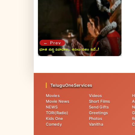
← Prev
భూత శుద్ది వివాహం.. అసలు నిజం ఇదే..!
TeluguOneServices
Movies
Videos
H
Movie News
Short Films
A
NEWS
Send Gifts
N
TORi(Radio)
Greetings
G
Kids One
Photos
R
Comedy
Vanitha
C