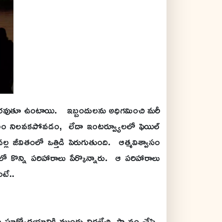
ులు ఎదురవుతూ ఉంటాయి. ఇబ్బందులను అధిగమించి మరీ
 కాలం నిలవకపోవడం, లేదా ఇంటర్వ్యూలలో ఫెయిల్
 జీవితంలో ఒత్తిడి పెరుగుతుంది. ఆత్మవిశ్వాసం
లో కొన్ని పరిహారాలు పేర్కొన్నారు. ఆ పరిహారాలు
టే..
 సూర్యోదయానికి ముందు నిద్రలేచి, స్నానం చేసి..