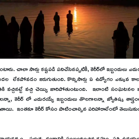
కుంటారు. చాలా సార్లు కష్టపడి పనిచేసినప్పటికీ, కెరీర్‌లో ఇబ్బంద
దుగుదల లేకపోవడం జరుగుతుంది. కొన్నిసార్లు ఏ ఉద్యోగం ఎక్కువ
 వచ్చినట్టే వచ్చి చెయ్యి జారిపోతుంటుంది. ఇలాంటి సంఘటనల వల్ల
నా, కెరీర్ లో ఎదురయ్యే ఇబ్బందులు తొలగాలన్నా జ్యోతిష్క శాస్త్రం
వుతాయి. ఇంతకూ కెరీర్ కోసం పాటించాల్సిన పరిహారాలేంటో తెలుసుకుం
ాసం, నాయకత్వం, ప్రభుత్వ రంగానికి సంబంధించిన గ్రహం. ప్రతి ఉదయం