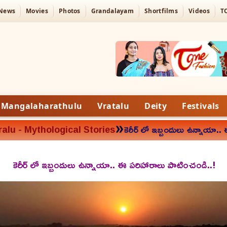
 News
Movies
Photos
Grandalayam
Shortfilms
Videos
T
Mangalaharathulu
Vratalu
Deity
Festivals
»
alu - Mythological Stories
కెరీర్ లో ఇబ్బందులు ఉన్నాయా.
కెరీర్ లో ఇబ్బందులు ఉన్నాయా.. ఈ పరిహారాలు పాటించండి..!