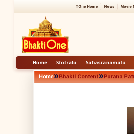
TOne Home
News
Movie
Home
Stotralu
Sahasranamalu
»
»
Home
Bhakti Content
Purana Patr