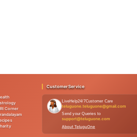
CustomerService
ealth
LiveHelp24/7Customer Care
strology
teluguone.teluguone@gmail.com
RI Corner
Send your Queries to
randalayam
support@teluguone.com
ecipes
harity
About TeluguOne