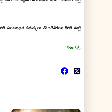
 కెరీర్ సంబంధిత సమస్యలు తొలగిపోయి కెరీర్ మళ్లీ
*రూపశ్రీ.