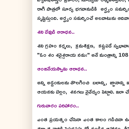
రాగి పాత్రలో సూర్య భగవానుడికి అర్ఘ్యం సమర్పి
సృష్టిస్తుంది. అర్ఘ్యం సమర్పించే అలవాటును ఆ
శని దేవుడి ఆరాధన..
శని గ్రహం కర్మలు, క్రమశిక్షణ, కష్టపడే స్వభా
"ఓం శం శనైశ్చరాయ నమః" అనే మంత్రాన్ని 108 
ఆంజనేయస్వామి ఆరాధన..
అన్ని అడ్డంకులను తొలగించి బలాన్ని, జ్ఞానాన
ఆయనకు బెల్లం, శనగలు నైవేద్యం పెట్టాలి. 
గురువారం పరిహారం..
ఎంత ప్రయత్నం చేసినా ఎంత కాలం గడిచినా ఉద్
తర్వాత వారికి పెసరపప్పుతో వండిన ఆహారం, తీపి 