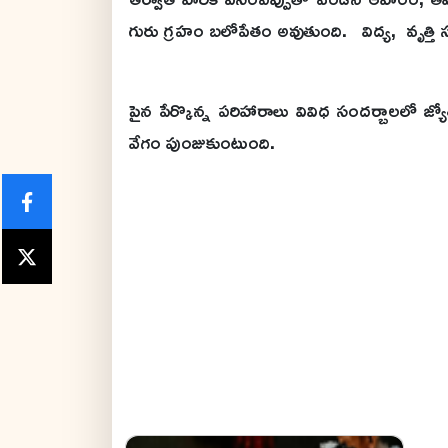
గురు గ్రహం బలోపేతం అవుతుంది. విద్య, వృత్త
పైన పేర్కొన్న పరిహారాలు వివిధ సందర్బాలలో జ్య
వేగం పుంజుకుంటుంది.