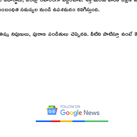
ి సంబంధిత సమస్యల నుండి ఉపశమనం కలిగిస్తుంది.
ోతిష్క నిపుణులు, పురాణ పండితులు చెప్పినవి. వీటిని పాటిస్తూ ఉంటే