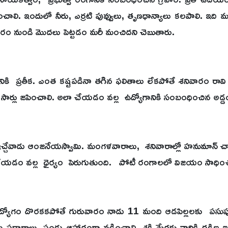
ంచాలి. ఇందులో నీరు, ఎర్రటి పువ్వులు, తృణధాన్యాలు కలపాలి. ఇది మన
దివారం నుండి మొదలు పెట్టడం మరీ మంచిదని చెబుతారు.
వానికి ప్రతీక. ఎంత కష్టపడినా తగిన ఫలితాలు లేకపోతే శనివారం రావి
సార్లు జపించాలి. అలా చేయడం వల్ల ఉద్యోగానికి సంబంధించిన అడ్
్ని ఇచ్చేవాడు ఆంజనేయస్వామి. మంగళవారాలు, శనివారాల్లో హనుమాన్ 
ఇలా చేయడం వల్ల ధైర్యం పెరుగుతుంది. పోటీ రంగాలలో విజయం స
యోగం దొరకకపోతే గురువారం నాడు 11 మంది ఆడపిల్లలకు పసుపు రంగ
పదార్థాలు, పండ్లు ఆహారంగా వడ్డించాలి. శక్తి మేరకు వారికి దక్షి