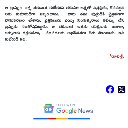
ఆ బ్రాహ్మణ జన్మ తరువాత కుబేరుడు తదుపరి జన్మలో విశ్రవుడు, దేవవర్ణిని
లకు కుమారుడిగా జన్మించాడు. వారు తమ పుత్రుడికి వైశ్రవణగా
నామకరణం చేశారు. వైశ్రవణుడు వెయ్యి సంవత్సరాలు తపస్సు చేసి
బ్రహ్మను సంతోషపెట్టాడు. ఆ తరువాత అతను యక్షులకు రాజుగా,
దిక్కులకు రక్షకుడిగా, సంపదలకు అధిదేవతగా పేరు పొందాడు. ఇదీ
కుబేరుడి కథ.
*రూపశ్రీ.