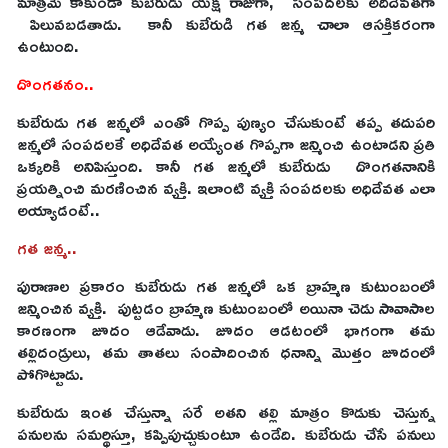
మాత్రమే కాకుండా కుబేరుడు యక్ష రాజుగా, సంపదలకు అదిదేవతగా
పిలువబడతాడు. కానీ కుబేరుడి గత జన్మ చాలా ఆసక్తికరంగా
ఉంటుంది.
దొంగతనం..
కుబేరుడు గత జన్మలో ఎంతో గొప్ప పుణ్యం చేసుకుంటే తప్ప తదుపరి
జన్మలో సంపదలకే అధిదేవత అయ్యేంత గొప్పగా జన్మించి ఉంటాడని ప్రతి
ఒక్కరికి అనిపిస్తుంది. కానీ గత జన్మలో కుబేరుడు దొంగతనానికి
ప్రయత్నించి మరణించిన వ్యక్తి. ఇలాంటి వ్యక్తి సంపదలకు అధిదేవత ఎలా
అయ్యాడంటే..
గత జన్మ..
పురాణాల ప్రకారం కుబేరుడు గత జన్మలో ఒక బ్రాహ్మణ కుటుంబంలో
జన్మించిన వ్యక్తి. పుట్టడం బ్రాహ్మణ కుటుంబంలో అయినా చెడు సావాసాల
కారణంగా జూదం ఆడేవాడు. జూదం ఆడటంలో భాగంగా తమ
తల్లిదండ్రులు, తమ తాతలు సంపాదించిన ధనాన్ని మొత్తం జూదంలో
పోగొట్టాడు.
కుబేరుడు ఇంత చేస్తున్నా సరే అతని తల్లి మాత్రం కొడుకు చెస్తున్న
పనులను సమర్థిస్తూ, కప్పిపుచ్చుకుంటూ ఉండేది. కుబేరుడు చేసే పనులు