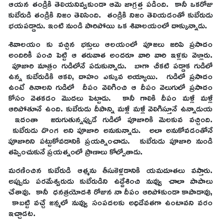
ఆయన తండ్రికి తెలియనివ్వకుండా ఆమె జాగ్రత్త పడింది. కానీ ఒకరోజు
కుబేరుడి తండ్రికి నిజం తెలిసింది. తండ్రికి నిజం తెలియడంతో కుబేరుడు
భయపడ్డాడు. ఇంటి నుండి పారిపోయి ఒక శివాలయంలో దాక్కున్నాడు.
శివాలయం కు వచ్చిన భక్తులు ఆలయంలో పూజలు జరిపి ప్రసాదం
అందిరికీ పంచి పెట్టి ఆ తరువాత అందరూ వారి వారి ఇళ్లకు వెళ్లారు.
పూజారి మాత్రం గుడిలోనే పడుకున్నాడు. బాగా చీకటి పడ్డాక గుడిలో
ఉన్న కుబేరుడికి ఆకలి, దాహం ఎక్కువ అయ్యాయి. గుడిలో ప్రసాదం
ఉంటే తినాలని గుడిలో దీపం వెలిగించి ఆ దీపం వెలుగులో ప్రసాదం
కోసం వెతకడం మొదలు పెట్టాడు. కానీ గాలికి దీపం మళ్లీ మళ్లీ
ఆరిపోతూనే ఉంది. కుబేరుడు దీపాన్ని మళ్లీ మళ్లీ వెలిగిస్తూనే ఉన్నాడుయ
ఇదంతా జరుగుతున్నప్పుడే గుడిలో పూజారికి మెలకువ వచ్చింది.
కుబేరుడు దొంగ అని పూజారి అనుకున్నాడు. అలా అనుకోవడంతోనే
పూజారిని పట్టుకోవడానికి ప్రయత్నించాడు. కుబేరుడు పూజారి నుండి
తప్పించుకునే ప్రయత్నంలో ప్రాణాలు కోల్పోతాడు.
మరణించిన కుబేరుడి ఆత్మను తీసుకెళ్లడానికి యమదూతలు వస్తారు.
అప్పుడు పరమేశ్వరుడు కుబేరుడిని ఉద్దేశించి నువ్వు చాలా పాపాలు
చేశావు. కానీ ధనత్రయోదశి రోజున నా దీపం ఆరిపోకుండా కాపాడావు,
కాబట్టి వచ్చే జన్మలో నువ్వు సంపదలకు అధిదేవతగా ఉంటావని వరం
ఇచ్చాడట.