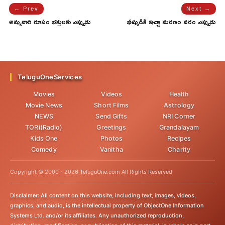
← Prev
Next →
అమ్మవారి రూపం భక్తులకు ఎప్పుడు
భీష్ముడికి ఇచ్చా మరణం వరం ఎప్పుడు
కనిపిస్తుందో తెలుసా..
ఎవరు ఇచ్చారో తెలుసా...
TeluguOneServices
Movies
Videos
Health
Movie News
Short Films
Astrology
NEWS
Send Gifts
NRI Corner
TORi(Radio)
Greetings
Grandalayam
Kids One
Photos
Recipes
Comedy
Vanitha
Charity
Copyright © 2000 -
2026
TeluguOne.com All Rights Reserved
Disclaimer: All content on this website, including text, images, videos,
graphics, and audio, is the intellectual property of ObjectOne Information
Systems Ltd. and/or its affiliates. Any unauthorized reproduction,