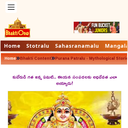
Home
Stotralu
Sahasranamalu
Mangal
»
»
Home
Bhakti Content
Purana Patralu - Mythological Stori
కుబేరుడి గత జన్మ ఏమిటి.. ఈయన సంపదలకు అధిదేవత ఎలా
అయ్యాడు!