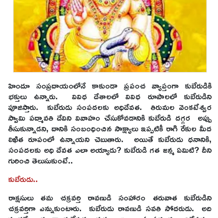
హిందూ సంప్రదాయంలోనే కాకుండా ప్రపంచ వ్యాప్తంగా కుబేరుడికి
భక్తులు ఉన్నారు. వివిధ దేశాలలో వివిధ రూపాలలో కుబేరుడిని
పూజిస్తారు. కుబేరుడు సంపదలకు అధిదేవత. తిరుమల వెంకటేశ్వర
స్వామి పద్మావతి దేవిని వివాహం చేసుకోవడానికి కుబేరుడి దగ్గర అప్పు
తీసుకున్నాడని, దానికి సంబంధించిన సాక్ష్యాలు ఇప్పటికీ రాగి రేకుల మీద
లిఖిత రూపంలో ఉన్నాయని చెబుతారు. అయితే కుబేరుడు ధనానికి,
సంపదలకు అధి దేవత ఎలా అయ్యాడు? కుబేరుడి గత జన్మ ఏమిటి? దీని
గురించి తెలుసుకుంటే..
కుబేరుడు..
రాక్షసులు తమ చక్రవర్తి రావణుడి సంహారం తరువాత కుబేరుడిని
చక్రవర్తిగా ఎన్నుకుంటారు. కుబేరుడు రావణుడి సవతి సోదరుడు. అది