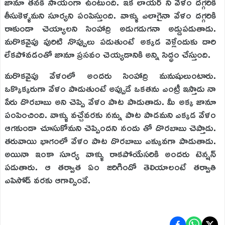
జానూ తనకి సాయంగా ఉంటుంది. ఇక లాయర్ ని వేళం దగ్గరికి
తీసుకెళ్ళమని సూర్యని పంపిస్తుంది. వాళ్ళు ఎలాగైనా వేళం దగ్గరికి
రాకుండా చెయ్యాలని సింహాద్రి అడుగడుగనా అడ్డుపడుతాడు.
మరొకవైపు పురిటి నొప్పులు పడుతుంటే అక్కడ వెళ్లేందుకు దారి
లేకపోవడంతో జానూ ప్రసవం చెయ్యడానికి అన్ని సిద్ధం చేస్తుంది.
మరొకవైపు వేళంలో అందరు సింహాద్రి మనుషులుంటారు.
ఒక్కొక్కరుగా వేళం పాడుతుంటే అప్పుడే ఒకతను ఎంట్రీ ఇస్తాడు నా
పేరు దొరబాబు అని చెప్పి వేళం పాట పాడుతాడు. మీ అక్క జానూ
పంపించింది. వాళ్ళు వచ్చేవరకు నన్ను పాట పాడమని ఎక్కడ వేళం
ఆగకుండా చూసుకోమని చెప్పిందని నందు తో దొరబాబు చెప్తాడు.
తరువాయి భాగంలో వేళం పాట దొరబాబు ఎక్కువగా పాడుతాడు.
అయినా ఇంకా సూర్య వాళ్ళు రాకపోయేసరికి అందరు టెన్షన్
పడుతారు. ఆ తర్వాత ఏం జరిగిందో తెలియాలంటే తర్వాతి
ఎపిసోడ్ వరకు ఆగాల్సిందే.