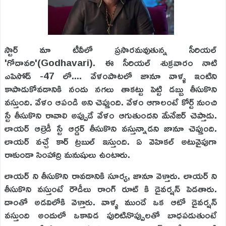
స్టార్ మా టీవీలో ప్రసారమవుతున్న సీరియల్
'గోదావరి'(Godhavari). ఈ సీరియల్ శుక్రవారం నాటి
ఎపిసోడ్ -47 లో.... వేళంపాటలో జానూ వాళ్ళ ఇంటిని
కాపాడుకోవడానికి నందు నగలు తాకట్టు పెట్టి డబ్బు తీసుకొని
వస్తుంది. వేళం ఆపండి అని చెప్తుంది. వేళం ఆగాలంటే కోర్ట్ నుంచి
స్టే తీసుకొని రావాలి అప్పుడే వేళం ఆగుతుందని మేనేజర్ చెప్తాడు.
లాయర్ ఆల్రెడీ స్టే ఆర్డర్ తీసుకొని వస్తున్నాడని జానూ చెప్తుంది.
లాయర్ వచ్చే కార్ ట్రబుల్ ఇస్తుంది. ఏ వెహికల్ అటువైపుగా
రాకుండా సింహాద్రి మనుషులు ఉంటారు.
లాయర్ ని తీసుకొని రావడానికి సూర్య, జానూ వెళ్తారు. లాయర్ ని
తీసుకొని వస్తుంటే రౌడీలు రాంగ్ రూట్ కి డైవర్షన్ పెడతారు.
దాంతో అడవిలోకి వెళ్తారు. వాళ్ళ ముందే ఒక ఆటో డైవర్షన్
వస్తుంది అందులో ఒకావిడ పురిటినొప్పులతో బాధపడుతుంటే