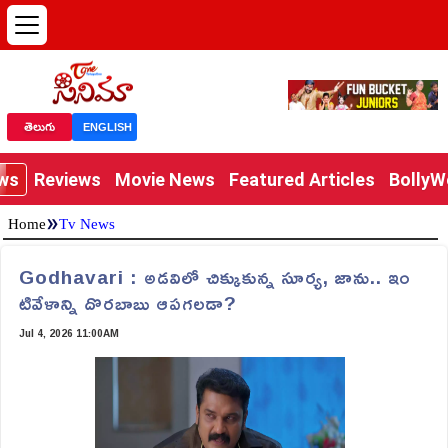
తెలుగు
ENGLISH
ews
Reviews
Movie News
Featured Articles
Bolly
»
Home
Tv News
Godhavari : అడవిలో చిక్కుకున్న సూర్య, జాను.. ఇం
టివేళాన్ని దొరబాబు ఆపగలడా?
Jul 4, 2026 11:00AM