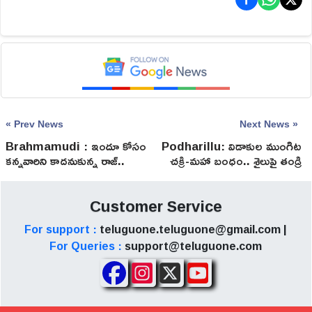
« Prev News
Next News »
Brahmamudi : ఇందూ కోసం
Podharillu: విడాకుల ముంగిట
కన్నవారిని కాదనుకున్న రాజ్..
చక్రి-మహా బంధం.. శైలుపై తండ్రి
తండ్రి చలపతి ఎమోషనల్!
ఆగ్రహం, లవ్ ట్రాక్‌లో సరికొత్త
ట్విస్ట్.!
Customer Service
For support :
teluguone.teluguone@gmail.com |
For Queries :
support@teluguone.com