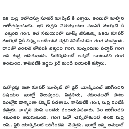
ఇక రుద్ర ఆలోచిస్తూ సూపర్ మార్కెట్ కి వెళ్తాడు. అందులో కూర్చొని
ఆలోచిస్తుంటాడు. ఇక రుద్రని వెతుక్కుంటూ సూపర్ మార్కెట్ కి
వెళ్తుంది గంగ. అదే సమయంలో మాస్క్ వేసుకున్న ఒకడు సూపర్
మార్కెట్ పైకి నిప్పు అంటించిన కర్రని విసిరేయడం గంగ చూస్తుంది.
దాంతో వెంటనే లోపలికి వెళ్తుంది గంగ. నువ్వెందుకు వచ్చావ్ గంగ
అని రుద్ర అడుగుతాడు. మీరెక్కడుంటే అక్కడే ఉంటానని గంగ
అంటుంది. కాసేపటికి ఇద్దరు ఫైర్ నుండి బయటకి వస్తారు.
మరోవైపు ఇలా సూపర్ మార్కెట్ లో ఫైర్ యాక్సిడెంట్ జరిగిందని
విషయం ఇంట్లో తెలుస్తుంది. పెద్దసారు, శకుంతలతో పాటు
ఇంట్లోని వాళ్ళంతా టెన్షన్ పడతారు. కాసేపటికి గంగ, రుద్ర ఇంటికి
వస్తారు. వాళ్ళని చూసి అందరు కంగారుపడతారు. ఏం జరిగిందని
శకుంతల అడుగుతుంది. గంగ ఏదో చెప్పబోతుంటే తనని రుద్ర
ఆపి.. ‌ఫైర్ యాక్సిడెంట్ జరిగిందని చెప్తాడు. ఇంట్లో అన్నీ అశుభాలే