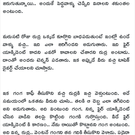
జరుగుతున్నాయి.. అందుకే పెద్దవాళ్ళు చెప్పేది వినాలని శకుంతల
అంటుంది.
మరుసటి రోజు రుద్ర ఒక్కడే కూర్చొని బాధపడుతుంటే ఇంట్లో ఉండే
వాళ్ళు వచ్చి.. ఇది ఎలా జరిగిందని అడుగుతారు. ఇది ఫైర్
యాక్సిడెంట్ కాదని ఎవరో కావాలని చేశారని రుద్ర అంటాడు.
దాంతో అందరు టెన్షన్ పడతారు. ఇక అప్పుడే వీరు వచ్చి టాపిక్
డైవర్ట్ చేయాలని చూస్తాడు.
ఇక గంగ కాఫీ తీసుకొని వచ్చి రుద్రకి ఇచ్చి వెళ్తుంటుంది. అదే
సమయంలో ఒకతను వీరుని చూసి.. తలకి ఆ దెబ్బ ఎలా తగిలింది
అని అడుగుతారు. అది వింటుంది గంగ. నిన్న ఫైర్ యాక్సిడెంట్
చేసిన వాడిని తలపై కొట్టింది గంగకి గుర్తొస్తుంది. వీడే ఫైర్
యాక్సిడెంట్ కి కారణం.. నేను రాయితో కొట్టానని గంగ అంటుంది.
అది విన్న రుద్ర.. వెంటనే గంగని తన గదికి తీసుకొని వెళ్తాడు. ఏదైనా