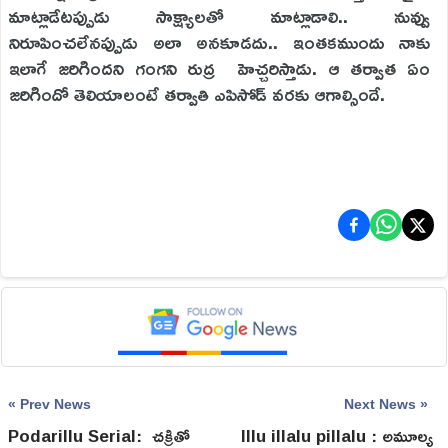
మాట్లాడేటప్పుడు సాక్ష్యాలతో మాట్లాడాలి.. నువ్వు
నిరూపించలేనప్పుడు అలా‌ అనకూడదు.. ఇంతకముందు నాకు
ఇలాగే జరిగిందని గంగని రుద్ర హెచ్చరిస్తాడు. ఆ తర్వాత ఏం
జరిగిందో తెలియాలంటే తర్వాతి ఎపిసోడ్ వరకు ఆగాల్సిందే.
« Prev News
Next News »
Podarillu Serial: చక్రితో
Illu illalu pillalu : అమూల్య