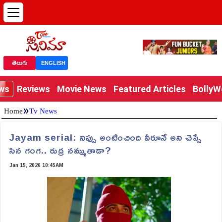
తెలుగు
ENGLISH
ews
Reviews
Movie News
Featured Articles
Bolly
»
Home
Tv News
Jayam serial: నిప్పు అంటించింది వీరూనే అని చెప్పే
సిన గంగ.. రుద్ర నమ్ముతాడా?
Jan 15, 2026 10:45AM