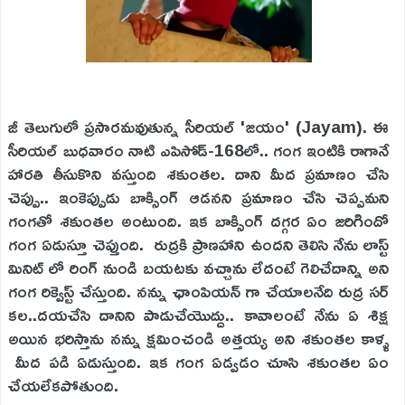
జీ తెలుగులో ప్రసారమవుతున్న సీరియల్ 'జయం' (Jayam). ఈ
సీరియల్ బుధవారం నాటి ఎపిసోడ్-168లో.. గంగ ఇంటికి రాగానే
హారతి తీసుకొని వస్తుంది శకుంతల. దాని మీద ప్రమాణం చేసి
చెప్పు.. ఇంకెప్పుడు బాక్సింగ్ ఆడనని ప్రమాణం చేసి చెప్పమని
గంగతో శకుంతల అంటుంది. ‌ఇక బాక్సింగ్ దగ్గర ఏం జరిగిందో
గంగ ఏడుస్తూ చెప్తుంది. ‌ రుద్రకి ప్రాణహాని ఉందని తెలిసి నేను లాస్ట్
మినిట్ లో రింగ్ నుండి బయటకు వచ్చాను లేదంటే గెలిచేదాన్ని అని
గంగ రిక్వెస్ట్ చేస్తుంది. నన్ను ఛాంపియన్ గా చేయాలనేది రుద్ర సర్
కల..‌దయచేసి దానిని పాడుచేయొద్దు..‌ కావాలంటే నేను ఏ శిక్ష
అయిన భరిస్తాను నన్ను క్షమించండి అత్తయ్య అని శకుంతల కాళ్ళ
మీద పడి ఏడుస్తుంది‌. ఇక గంగ ఏడ్వడం చూసి శకుంతల ఏం
చేయలేకపోతుంది.