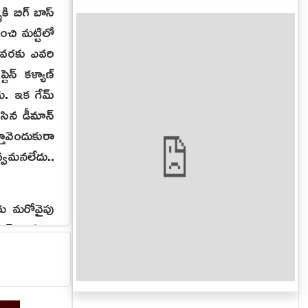
ి బిగ్ బాస్
ించి మట్టిలో
ి వరకు ఎవరి
ెన్ కళ్యాణ్
రు. ఇక గేమ్
సిన డీమాన్
తావెందుకురా
అవ్వమనలేదు..
దరు మరోవైపు
్ పెట్టినవి
ంది. ఇదే కదా
ి టాస్క్ లో‌
ఇద్దరు కలిసి