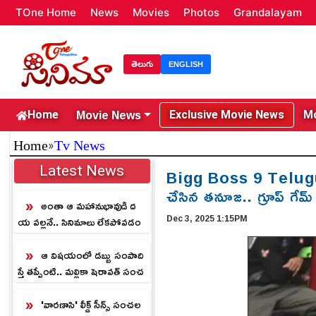
TOne Home
News
Movies
Photos
Grandalayam
తెలుగు
ENGLISH
Movie News
Home
Exclusive Movie News
Mo
»
Home
Tv News
Latest News
Bigg Boss 9 Telugu Ta
చేసిన తనూజ.. గ్రూప్ గే
అంతా ఆ మహానుభావుడి ద
Dec 3, 2025 1:15PM
య వల్లనే.. సినిమాలు లేకపోవడం
పై సురేష్ కీలక వ్యాఖ్యలు
ఆ విషయంలో డబ్బు సంపాది
స్తే తప్పేంటి.. మల్లికా షెరావత్ సంచ
లన వ్యాఖ్యలు
'వారణాసి' లీక్డ్ సీన్స్ సంచల