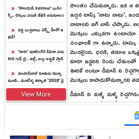
మలేష్ కుమారి యాదవ్ ఎవరో తెలు
సొంతం చేసుకున్నాడు. ఇక ఆ తర్వ
సా!
'కొరియన్ కనకరాజు' బుకిం
ఇచ్చిన టాస్క్ 'నాటు నాటు'. ఇందు
గ్స్.. లెక్కలు వరుణ్‌ తేజ్‌కి అనుకూలం
గానే ఉన్నాయా.?
నాటాలని బిగ్ బాస్ చెప్పాడు. అ
పెద్ది బుచ్చిబాబు నెక్స్ట్ హీరో ఇ
మొక్కలు ఎక్కువగా ఉంటాయో వారే
తనే!
సంఛాలక్ గా ఉన్నాడు. టాస్కు మ
మొదలైంది. భరణి, తనూజ ఒక్కటై
'రాకా' షూటింగ్‌కి దీపికా పదు
కొణె గుడ్ బై.. అట్లీ, అల్లు అర్జున్ ప్లాన్
కూడా ఇద్దరిని రెండు చేతులతో ఆ
ఇదే.!
ఊరికే అంటూ డీమాన్ ని రెచ్చగొట్ట
మోహన్‌లాల్ కూతురు డెబ్యూ
మొక్కలు కాపాడుకోమన్నారని తనూజ
మూవీ.. మూడేళ్ళ తర్వాత '2018' డై
రెక్టర్ సంచలనం.!
డీమాన్ ని మళ్ళీ మళ్ళీ రెచ్చగ
View More
అన్నట్టుగా టాస్క్ సాగింది. తన
తీసేసాడు.‌అలాగే భరణి ఫ్లవర్స్ 
సపోర్ట్ గేమ్. ఇక ఈ టాస్క్ లో తన
గెలిస్తేనే తనూజకి ఛాన్స్ లేదంటే