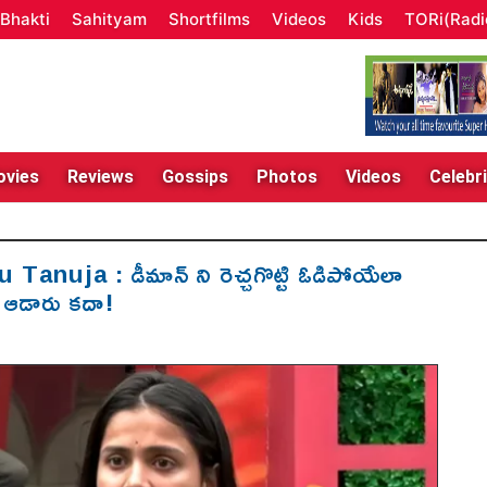
Bhakti
Sahityam
Shortfilms
Videos
Kids
TORi(Radi
vies
Reviews
Gossips
Photos
Videos
Celebri
nuja : డీమాన్ ని రెచ్చగొట్టి‌ ఓడిపోయేలా
మ్ ఆడారు కదా!