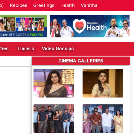
o)
Recipes
Greetings
Health
Vanitha
ties
Trailers
Video Gossips
CINEMA GALLERIES