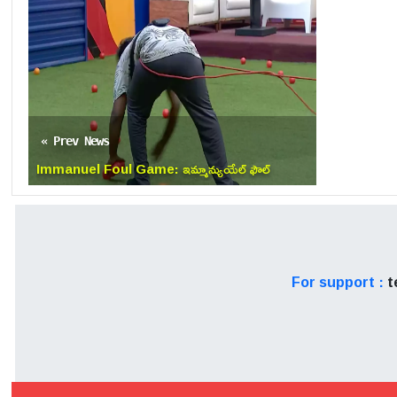
డీమాన్ ని ఓడించారా లేదా కామె
« Prev News
Immanuel Foul Game: ఇమ్మాన్యుయేల్ ఫౌల్
గేమ్.. పాపం సంజనకి అన్యాయం!
For support :
t