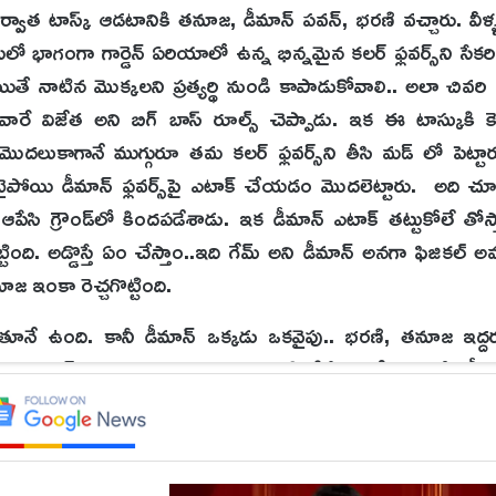
ాత టాస్క్ ఆడటానికి తనూజ, డీమాన్ పవన్, భరణి వచ్చారు. వీళ్ళక
లో భాగంగా గార్డెన్ ఏరియాలో ఉన్న భిన్నమైన కలర్ ఫ్లవర్స్‌ని సేకర
యితే నాటిన మొక్కలని ప్రత్యర్థి నుండి కాపాడుకోవాలి.. అలా చివర
 విజేత అని బిగ్ బాస్ రూల్స్ చెప్పాడు. ఇక ఈ టాస్కుకి కెప్ట
ొదలుకాగానే ముగ్గురూ తమ కలర్ ఫ్లవర్స్‌ని తీసి మడ్ లో పెట్టా
పోయి డీమాన్ ఫ్లవర్స్‌పై ఎటాక్ చేయడం మొదలెట్టారు. అది చూ
పేసి గ్రౌండ్‌లో కిందపడేశాడు. ఇక డీమాన్ ఎటాక్ తట్టుకోలే తోస్
ింది. అడ్డొస్తే ఏం చేస్తాం..‌ఇది గేమ్ అని డీమాన్ అనగా ఫిజికల్ 
 ఇంకా రెచ్చగొట్టింది.
ొడుతూనే ఉంది. కానీ డీమాన్ ఒక్కడు ఒకవైపు.. భరణి, తనూజ ఇద్
ూజ ఫ్లవర్స్ ని ఒక్కసారి కూడా భరణి తీసేయ్యలేదు.‌ కానీ డీమాన
ని తనూజ‌ తీసేయలేదు కానీ డీమాన్ పెట్టిమ ఫ్లవర్స్ ని తనూజ తీసేసి
ూజ గెలిచింది. టికెట్ టూ ఫినాలే రేస్ లో నిలిచింది. ‌అయితే తర్వాత
 అవుట్. ఈ టాస్క్ లో‌ ఎవరిది తప్పు.. ఎవరిది కరెక్ట్.. భరణి, తనూజ 