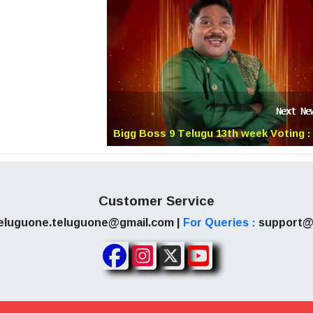
ంట్ చేయండి.
Next Ne
Bigg Boss 9 Telugu 13th week Voting :
పదమూడో వారం డేంజర్ జోన్ లో స్ట్రాంగ్ కంటెస్టెంట్..
లీస్ట్ లో సుమన్ శెట్టి!
Customer Service
eluguone.teluguone@gmail.com |
For Queries :
support@