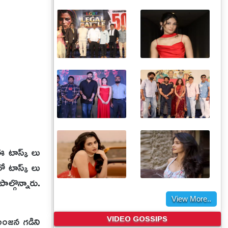
ఈ టాస్క్ లు
ో టాస్క్ లు‌
్గొన్నారు.‌
View More..
VIDEO GOSSIPS
సంజన గడిని