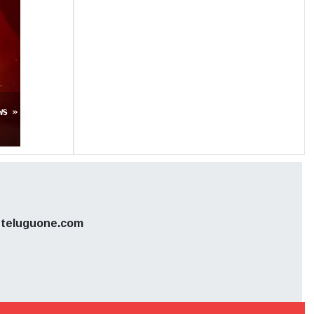
ws »
teluguone.com