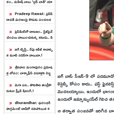
నం.. మహేష్ బాబు 'బ్లడ్ బాత్' యా
క్షన్ సీన్స్ లీక్.!
Pradeep Rawat: ప్రదీప్
రావత్ మరణంపై కొడుకు సంచలన
వ్యాఖ్యలు.. ఆ మందు ఇచ్చింది ఎవరు
ప్రెస్‌మీట్‌లో దారుణం.. స్టేజ్‌పైనే
చెంప‌లు వాయించుకున్న న‌టుడు.. వీ
డియో వైర‌ల్‌.!
బిగ్ ట్విస్ట్.. రేపు రిలీజ్ కావాల్సి
న మూవీ సడెన్‌గా వాయిదా.!
శ్రీనివాస మంగాపురం ప్రమోష
న్ల లోపం: బాక్సాఫీస్ వసూళ్లని దెబ్బ
బిగ్ బాస్ సీజన్-9 లో‌ పదమూడో
తీసిన పబ్లిసిటీ గ్యాప్!
కెప్టెన్సీ కోసం కాదు.. ఫస్ట్ ఫైన
మెగా బరి.. తొలిసారి తండ్రీకొ
మొదలయ్యాయి. ఇందులో భాగంగా మొ
డుకుల స్క్రీన్ షేరింగ్.!
ఇందులో ఇమ్మాన్యుయేల్ గెలిచి 
dhurandhar: ధురంధర్
పార్లమెంట్ దాడిలో చనిపోయిన క
ఆ తర్వాత సంజనతో జరిగిన బాల్