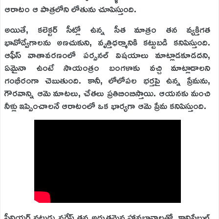
ఆరాటం ఆ పాత్రలోని లోతును చూపిస్తుంది.
అయితే, కలెక్టర్ సీట్లో ఉన్న సీత మాత్రం తన వ్యక్తిగత
భావోద్వేగాలను అణచుకుని, వృత్తిధర్మానికి కట్టుబడి కనిపిస్తుంది.
ఆఫీస్ వాతావరణంలో పర్సనల్ విషయాలు మాట్లాడకూడదని,
ఏమైనా ఉంటే సాయంత్రం బంగళాకు వచ్చి మాట్లాడాలని
గంభీరంగా చెబుతుంది. కానీ, లోలోపల భర్తపై ఉన్న ప్రేమను,
గౌరవాన్ని ఆమె మాటలు, చేతలు ప్రతిబింబిస్తాయి. ఆయనకు మంచి
నీళ్లు ఇప్పించాలనే ఆరాటంలో ఒక భార్యగా ఆమె ప్రేమ కనిపిస్తుంది.
సీనియర్ నటుడు నరేష్ తన అద్భుతమైన హావభావాలతో, కానిస్టేబుల్