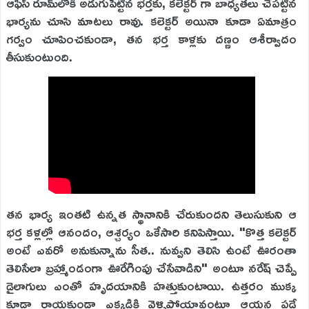
ఆఫీస్ రూమ్‌లోకి అడుగుపెట్టిన భర్తకు, కలెక్టర్ గా బాధ్యతలు చేపట్టిన
భార్యను చూసి మాటలు రావు. కలెక్టర్ అయినా కూడా ఏమాత్రం
గర్వం చూపించకుండా, తన భర్త కాళ్లకు దణ్ణం ఆశీర్వాదం
తీసుకుంటుంది.
తన భార్య ఇంతటి ఉన్నత స్థానానికి చేరుకుందని తెలుసుకుని ఆ
భర్త కళ్లల్లో ఆనందం, ఆశ్చర్యం ఒకేసారి కనిపిస్తాయి. "కొత్త కలెక్టర్
అంటే ఎవరో అనుకున్నాను సీత.. నువ్వని తెలిసి ఉంటే ఊరంతా
తెలిసేలా బ్రహ్మాండంగా ఊరేగింపు చేసేవాడిని" అంటూ నరేష్ చెప్పే
డైలాగులు ఎంతో హృదయానికి హత్తుకుంటాయి. ఉత్తరం ముక్క
కూడా రాయకుండా ఎక్కడికి వెళ్ళిపోయావంటూ ఆయన పడే