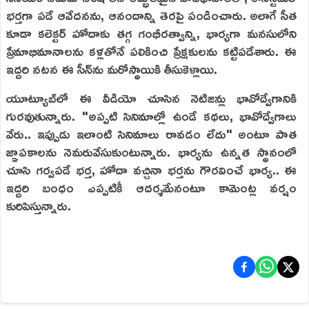
భర్తగా పడే ఆవేదనను, ఆనందాన్ని తెరపై పండించారు. అలాగే సీత
కూడా కలెక్టర్ హోదాకు తగ్గ గంభీరత్వాన్ని, భార్యగా మనసులోని
ప్రేమాభిమానాలను కళ్లతోనే పలికించి ప్రేక్షకులను కట్టిపడేశారు. ఈ
ఇద్దరి నటన ఈ సీన్‌ను మరోస్థాయికి తీసుకెళ్లాయి.
యూట్యూబ్‌లో ఈ వీడియో చూసిన నెటిజన్లు భావోద్వేగానికి
గురవుతున్నారు. "అప్పటి సినిమాల్లో ఉండే కథలు, భావోద్వేగాలు
వేరు.. ఇప్పుడు ఇలాంటి సినిమాలు రావడం లేదు" అంటూ పాత
జ్ఞాపకాలను నెమరువేసుకుంటున్నారు. భార్యను ఉన్నత స్థానంలో
చూసి గర్వపడే భర్త, హోదా వచ్చినా భర్తను గౌరవించే భార్య.. ఈ
ఇద్దరి బంధం ఎప్పటికీ ఆదర్శమేనంటూ కామెంట్ల వర్షం
కురిపిస్తున్నారు.