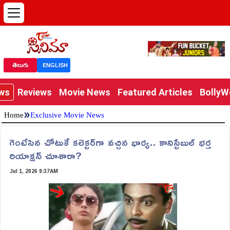
తెలుగు
ENGLISH
ews
Reviews
Movie News
Featured Articles
Bolly
»
Home
Exclusive Movie News
గెంటేసిన చోటుకే కలెక్టర్‌గా వచ్చిన భార్య.. కానిస్టేబుల్ భర్త
రియాక్షన్ చూశారా?
Jul 1, 2026 9:37AM