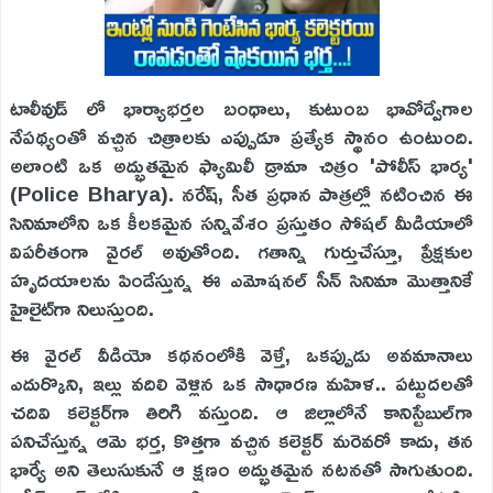
టాలీవుడ్ లో భార్యాభర్తల బంధాలు, కుటుంబ భావోద్వేగాల
నేపథ్యంతో వచ్చిన చిత్రాలకు ఎప్పుడూ ప్రత్యేక స్థానం ఉంటుంది.
అలాంటి ఒక అద్భుతమైన ఫ్యామిలీ డ్రామా చిత్రం 'పోలీస్ భార్య'
(Police Bharya). నరేష్, సీత ప్రధాన పాత్రల్లో నటించిన ఈ
సినిమాలోని ఒక కీలకమైన సన్నివేశం ప్రస్తుతం సోషల్ మీడియాలో
విపరీతంగా వైరల్ అవుతోంది. గతాన్ని గుర్తుచేస్తూ, ప్రేక్షకుల
హృదయాలను పిండేస్తున్న ఈ ఎమోషనల్ సీన్ సినిమా మొత్తానికే
హైలైట్‌గా నిలుస్తుంది.
ఈ వైరల్ వీడియో కథనంలోకి వెళ్తే, ఒకప్పుడు అవమానాలు
ఎదుర్కొని, ఇల్లు వదిలి వెళ్లిన ఒక సాధారణ మహిళ.. పట్టుదలతో
చదివి కలెక్టర్‌గా తిరిగి వస్తుంది. ఆ జిల్లాలోనే కానిస్టేబుల్‌గా
పనిచేస్తున్న ఆమె భర్త, కొత్తగా వచ్చిన కలెక్టర్ మరెవరో కాదు, తన
భార్యే అని తెలుసుకునే ఆ క్షణం అద్భుతమైన నటనతో సాగుతుంది.