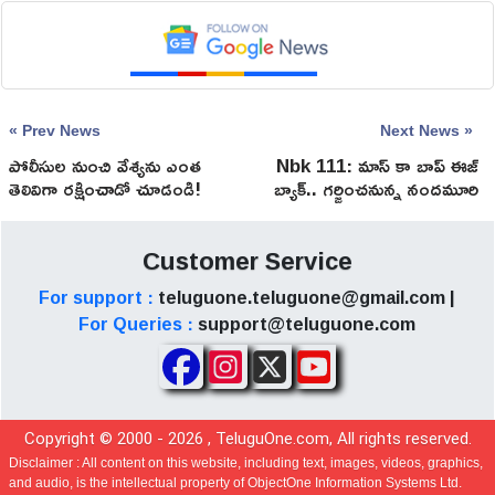
« Prev News
Next News »
పోలీసుల నుంచి వేశ్య‌ను ఎంత
Nbk 111: మాస్ కా బాప్ ఈజ్
తెలివిగా ర‌క్షించాడో చూడండి!
బ్యాక్.. గర్జించనున్న నందమూరి
సింహం!
Customer Service
For support :
teluguone.teluguone@gmail.com |
For Queries :
support@teluguone.com
Copyright © 2000 -
2026
, TeluguOne.com, All rights reserved.
Disclaimer :
All content on this website, including text, images, videos, graphics,
and audio, is the intellectual property of ObjectOne Information Systems Ltd.