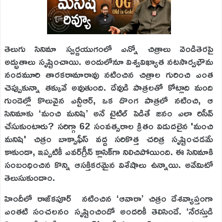
తెలుగు సినిమా స్వర్ణయుగంలో ఎన్నో చిత్రాలు వెండితెరపై
అద్భుతాలు సృష్టించాయి. అందులోనూ విశ్వవిఖ్యాత నటసార్వభౌమ
నందమూరి తారకరామారావు నటించిన చిత్రాల గురించి ఎంత
చెప్పుకున్నా తక్కువే అవుతుంది. దేవుడి పాత్రలతో కోట్లాది మంది
గుండెల్లో కొలువైన ఎన్టీఆర్, ఒక దొంగ పాత్రలో నటించి, ఆ
సినిమాకు ‘మంచి మనిషి’ అనే టైటిల్ పెడితే జనం ఎలా రిసీవ్
చేసుకుంటారు? సరిగ్గా 62 సంవత్సరాల క్రితం విడుదలైన 'మంచి
మనిషి' చిత్రం బాక్సాఫీస్ వద్ద సరికొత్త చరిత్ర సృష్టించడమే
కాకుండా, ఇప్పటికీ ఎవ‌ర్‌గ్రీన్ క్లాసిక్‌గా నిలిచిపోయింది. ఈ సినిమాకి
సంబంధించిన కొన్ని ఆస‌క్తిక‌ర‌మైన విశేషాలు ఉన్నాయి. అవేమిటో
తెలుసుకుందాం.
హిందీలో రాజ్‌క‌పూర్ నటించిన ‘ఆవారా’ చిత్రం దేశవ్యాప్తంగా
ఎంతటి సంచలనం సృష్టించిందో అందరికీ తెలిసిందే. ‘నేరస్తుడి