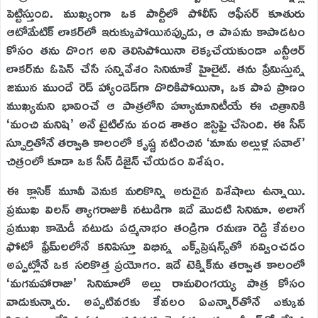
పెట్టిస్తుంది. ముఖ్యంగా ఒక పార్టీలో పోలీస్ ఆఫీసర్ కూతురు
ఆటోమేటిక్ లాకర్‌లో ఇరుక్కుపోయినప్పుడు, ఆ పాపను కాపాడటం
కోసం తను దొంగ అని తెలిసిపోయినా లెక్కచేయకుండా ఎన్టీఆర్
లాకర్‌ను ఓపెన్ చేసే సన్నివేశం సినిమాకే హైలైట్. తను ప్రేమిస్తున్న
జమున ముందే రెడ్ హ్యాండెడ్‌గా దొరికిపోయినా, ఒక పాప ప్రాణం
ముఖ్యమని భావించే ఆ పాత్రలోని హ్యూమానిటీయే ఈ చిత్రానికి
‘మంచి మనిషి’ అనే టైటిల్‌ను వంద శాతం జస్టిఫై చేసింది. ఈ సీన్
స్ఫూర్తితోనే తర్వాతి కాలంలో కృష్ణ నటించిన ‘మామ అల్లుళ్ల సవాల్’
చిత్రంలో కూడా ఒక సీన్ డిజైన్ చేయడం విశేషం.
ఈ క్లాసిక్ మూవీ వెనుక మరికొన్ని అరుదైన విశేషాలు ఉన్నాయి.
ప్రముఖ విలన్ త్యాగరాజుకి నటుడిగా ఇదే మొదటి సినిమా. అలాగే
ప్రముఖ కామెడీ నటుడు పద్మనాభం తండ్రిగా రమణా రెడ్డి కేవలం
ఫోటో ఫ్రేమ్‌లలోనే కనిపిస్తూ విభిన్న ఎక్స్‌ప్రెషన్స్‌తో నవ్వించడం
అప్పట్లోనే ఒక సరికొత్త ప్రయోగం. ఇదే టెక్నిక్‌ను తర్వాత కాలంలో
‘మగమహారాజు’ సినిమాలో అల్లు రామలింగయ్య పాత్ర కోసం
వాడుకున్నారు. అప్పటివరకు కేవలం ఏఎన్నార్‌తోనే ఎక్కువ