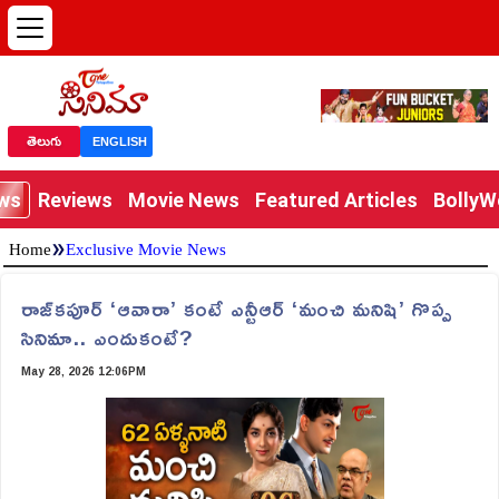
తెలుగు
ENGLISH
ews
Reviews
Movie News
Featured Articles
Bolly
»
Home
Exclusive Movie News
రాజ్‌క‌పూర్ ‘ఆవారా’ కంటే ఎన్టీఆర్ ‘మంచి మనిషి’ గొప్ప
సినిమా.. ఎందుకంటే?
May 28, 2026 12:06PM