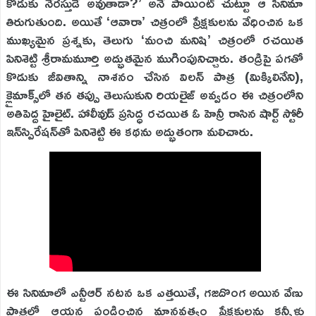
కొడుకు నేరస్తుడే అవుతాడా?’ అనే పాయింట్ చుట్టూ ఆ సినిమా
తిరుగుతుంది. అయితే ‘ఆవారా’ చిత్రంలో ప్రేక్షకులను వేధించిన ఒక
ముఖ్యమైన ప్రశ్నకు, తెలుగు ‘మంచి మనిషి’ చిత్రంలో రచయిత
పినిశెట్టి శ్రీరామమూర్తి అద్భుతమైన ముగింపునిచ్చారు. తండ్రిపై పగతో
కొడుకు జీవితాన్ని నాశనం చేసిన విలన్ పాత్ర (మిక్కిలినేని),
క్లైమాక్స్‌లో తన తప్పు తెలుసుకుని రియలైజ్ అవ్వడం ఈ చిత్రంలోని
అతిపెద్ద హైలైట్. హాలీవుడ్ ప్రసిద్ధ రచయిత ఓ హెన్రీ రాసిన షార్ట్ స్టోరీ
ఇన్‌స్పిరేష‌న్‌తో పినిశెట్టి ఈ కథను అద్భుతంగా మలిచారు.
ఈ సినిమాలో ఎన్టీఆర్ నటన ఒక ఎత్తయితే, గజదొంగ అయిన వేణు
పాత్రలో ఆయన పండించిన మానవత్వం ప్రేక్షకులను కన్నీళ్లు