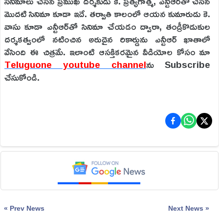
సినిమాలు చేసిన ప్రముఖ దర్శకుడు కె. ప్రత్యగాత్మ, ఎన్టీఆర్‌తో చేసిన
మొదటి సినిమా కూడా ఇదే. తర్వాతి కాలంలో ఆయన కుమారుడు కె.
వాసు కూడా ఎన్టీఆర్‌తో సినిమా చేయడం ద్వారా, తండ్రీకొడుకుల
దర్శకత్వంలో నటించిన అరుదైన రికార్డును ఎన్టీఆర్ ఖాతాలో
వేసింది ఈ చిత్రమే. ఇలాంటి ఆస‌క్తిక‌ర‌మైన వీడియోల కోసం మా
Teluguone youtube channel
ను Subscribe
చేసుకోండి.
« Prev News
Next News »