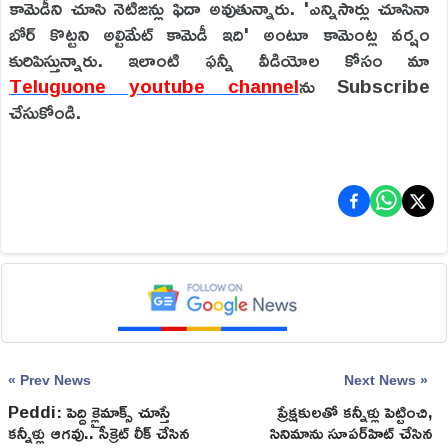
కామెడీని చూసి నెటిజన్లు ఫిదా అవుతున్నారు. 'ఎన్నిసార్లు చూసినా
బోర్ కొట్టని అల్టిమేట్ కామెడీ ఇది' అంటూ కామెంట్ల వర్షం
కురిపిస్తున్నారు. ఇలాంటి ఫన్నీ వీడియోల కోసం మా
Teluguone youtube channel
ను Subscribe
చేసుకోండి.
« Prev News
Next News »
Peddi: పెద్ది క్లైమాక్స్ చూస్తే
ప్రేక్షకులతో కన్నీళ్లు పెట్టించి,
కన్నీళ్లు ఆగవు.. సీక్రెట్ లీక్ చేసిన
సినిమాను సూపర్‌హిట్ చేసిన