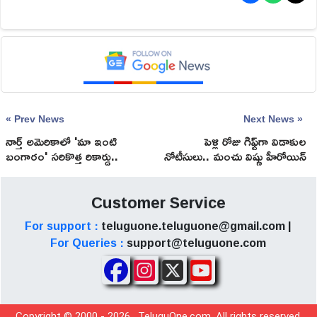
« Prev News
Next News »
నార్త్ అమెరికాలో 'మా ఇంటి
పెళ్లి రోజు గిఫ్ట్‌గా విడాకుల
బంగారం' స‌రికొత్త రికార్డు..
నోటీసులు.. మంచు విష్ణు హీరోయిన్
స‌మంత‌కే సాధ్య‌మైంది.!
కన్నీటి గాథ.!
Customer Service
For support :
teluguone.teluguone@gmail.com |
For Queries :
support@teluguone.com
Copyright © 2000 -
2026
, TeluguOne.com, All rights reserved.