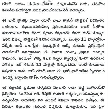
యోగి బాబు.. ఈసారి కేవలం నవ్వించడమే కాదు, తనలోని
నటుడిని సరికొత్తగా ఆవిష్కరించేందుకు రెడీ అయ్యారు.
ఈ భారీ ప్రాజెక్టు ద్వారా యోగి బాబు కామెడీ పాత్రలకే పరిమితం
కాకుండా.. కథానాయకుడిగా, ప్రతినాయకుడిగా అంటే హీరోగా
మరియు విలన్‌గా రెండు ప్రధాన పాత్రలతో పాటు మరో తొమ్మిది
ఇతర విభిన్న పాత్రలలో కనిపించనున్నారు. మొత్తం 11 పాత్రల్లోనూ
వేర్వేరు బాడీ లాంగ్వేజ్, విభిన్నమైన లుక్స్ మరియు ప్రత్యేకమైన
యాసలతో మాట్లాడటం ఈ సినిమా యొక్క ప్రధాన ఆకర్షణ
కానుంది. ఇందులో కొన్ని కవల పిల్లల క్యారెక్టర్లు కూడా ఉండటం
విశేషం. ఒకే నటుడు 11 పాత్రల్లో మెప్పించడం అంటే మామూలు
విషయం కాదు, కానీ యోగి బాబు ఈ భారీ ఛాలెంజ్‌ను స్వీకరించి
ఇండస్ట్రీ వర్గాలను షాక్‌కు గురిచేస్తున్నారు.
ఈ చిత్రానికి ప్రముఖ దర్శకుడు మోహన్ రాజా వద్ద అసోసియేట్
డైరెక్టర్‌గా పనిచేసిన ఆర్. కిషోర్ కుమార్ దర్శకత్వం వహిస్తున్నారు.
దర్శకుడిగా ఆయనకు ఇది మొదటి సినిమా కావడం విశేషం. ఈ
సినిమా కథాంశం గురించి దర్శకుడు మాట్లాడుతూ.. ఇది హై-