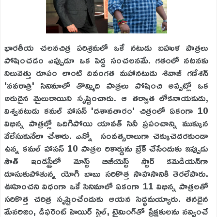
భారతీయ చలనచిత్ర పరిశ్రమలో ఒకే నటుడు బహుళ పాత్రలు
పోషించడం ఎప్పుడూ ఒక పెద్ద సంచలనమే. గతంలో నటనకు
నిలువెత్తు రూపం లాంటి దివంగత మహానటుడు శివాజీ గణేశన్
'నవరాత్రి' సినిమాలో తొమ్మిది పాత్రలు పోషించి అప్పట్లో ఒక
అరుదైన మైలురాయిని సృష్టించారు. ఆ తర్వాత లోకనాయకుడు,
విశ్వనటుడు కమల్ హాసన్ 'దశావతారం' చిత్రంలో ఏకంగా 10
విభిన్న పాత్రల్లో ఒదిగిపోయి యావత్ సినీ ప్రపంచాన్ని ముక్కున
వేలేసుకునేలా చేశారు. ఎన్నో సంవ‌త్స‌రాలుగా చెక్కుచెదరకుండా
ఉన్న కమల్ హాసన్ 10 పాత్రల రికార్డును బ్రేక్ చేసేందుకు ఇప్పుడు
సౌత్ ఇండస్ట్రీలో మోస్ట్ బిజీయెస్ట్ స్టార్ కమెడియన్‌గా
దూసుకుపోతున్న యోగి బాబు సరికొత్త సాహసానికి తెరలేపారు.
ఊహించని విధంగా ఒకే సినిమాలో ఏకంగా 11 విభిన్న పాత్రలతో
సరికొత్త చరిత్ర సృష్టించేందుకు ఆయన సిద్ధమయ్యారు. తనదైన
మేనరిజం, డిఫరెంట్ హెయిర్ స్టైల్, టైమింగ్‌తో ప్రేక్షకులను నవ్వించే