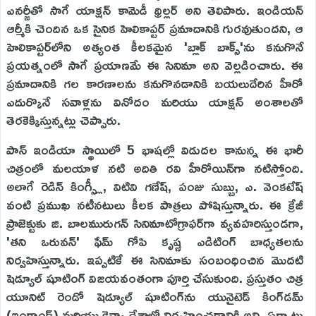
ఎనర్జీతో సాగే యాక్షన్ కామెడీ థ్రిల్లర్ అని తెలిపారు. ఇండియన్
ఆర్మీకి చెందిన ఒక సైనిక హెలికాప్టర్ ప్రమాదానికి గురవుతుందని, ఆ
హెలికాప్టర్‌లోని అత్యంత కీలకమైన 'బ్లాక్ బాక్స్'ను కనుగొనే
ప్రయత్నంలో సాగే ప్రయాణమే ఈ సినిమా అని వెల్లడించారు. ఈ
ప్రమాదానికి గల కారణాలను కనుగొనడానికి బయలుదేరిన హీరో
ఎదుర్కొనే సవాళ్లను వినోదం మరియు యాక్షన్ అంశాలతో
తెరకెక్కిస్తున్నట్లు చెప్పారు.
పాన్ ఇండియా స్థాయిలో 5 భాషల్లో విడుదల కానున్న ఈ భారీ
చిత్రంలో మలయాళ నటి అదితి రవి హీరోయిన్‌గా నటిస్తోంది.
అలాగే రెడిన్ కింగ్స్లీ, విటివి గణేష్, పంజు సుబ్బు, ఎ. వెంకటేష్
వంటి ప్రముఖ నటీనటులు కీలక పాత్రలు పోషిస్తున్నారు. ఈ క్రేజీ
ప్రాజెక్టుకు జి. బాలమురుగన్ సినిమాటోగ్రాఫర్‌గా వ్యవహరిస్తుండగా,
'తని ఒరువన్' ఫేమ్ గోపి కృష్ణ ఎడిటింగ్ బాధ్యతలను
నిర్వహిస్తున్నారు. ఇప్పటికే ఈ సినిమాకు సంబంధించిన మొదటి
షెడ్యూల్ షూటింగ్ విజయవంతంగా పూర్తి చేసుకుంది. ప్రస్తుతం చిత్ర
యూనిట్ రెండో షెడ్యూల్ షూటింగ్‌ను యునైటెడ్ కింగ్‌డమ్
(ఇంగ్లాండ్) మరియు కెన్యా దేశాల్లో నిర్వహించడానికి అన్ని ఏర్పాట్లు