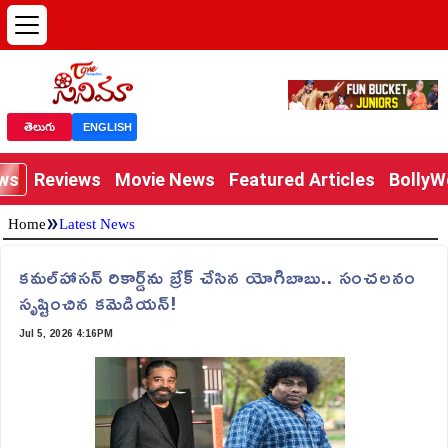
తెలుగు
ENGLISH
ews
Reviews
Movie News
Featured Articles
Bolly
»
Home
Latest News
కమల్‌హాసన్ రికార్డ్‌ను బ్రేక్ చేసిన యోగిబాబు.. సంచ‌ల‌నం
సృష్టించిన క‌మెడియ‌న్‌!
Jul 5, 2026 4:16PM