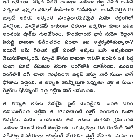
ఇక ఇదంతా పక్కన పెడితే తాజాగా వామికా గబ్బి చేసిన జపాన్
పర్యటన ఇప్పుడు సోషల్ మీడియాని ఊపేస్తోంది. జపాన్ వెళ్లిన ఈ
బ్యూటీ అక్కడ అత్యంత సాంప్రదాయకమైన సుమో రెజ్లింగ్‌లో
పాల్గొంది. పాల్గొనడమే కాకుండా ఏకంగా విన్నర్‌గా కూడా నిలిచి
అందరినీ షాక్‌కు గురిచేసింది. కొండలాంటి భారీ సుమో రెజ్లింగ్‌
వీరుణ్ణి వామికా ఓడించడం ఏంటా అని ఆశ్చర్యపోతున్నారా?
అయితే ఆమె గెలిచిన ట్రిక్ ఏంటో అస్సలు మిస్ అవ్వకుండా
తెలుసుకోవాల్సిందే. మ్యాచ్ కోసం వామికా గాలితో నింపిన ఒక పెద్ద
సుమో సూట్ వేసుకుని నేరుగా రింగ్‌లోకి దూకేసింది. మొదట
రింగ్‌లోకి దిగి చాలా గంభీరంగా బిల్డప్ ఇస్తూ భారీ సుమో లాగే
ఫోజులు ఇచ్చింది. ఆ తర్వాత అకస్మాత్తుగా నవ్వుతూ వెళ్లి ఆ సుమో
రెజ్లర్‌కు షేక్‌హ్యాండ్ ఇచ్చి గట్టిగా హగ్ చేసుకుంది.
ఆ తర్వాత అసలు సిసలైన ఫైట్ మొదలైంది. ఎంత బలం
ఉపయోగించి నెట్టినా ఆ కొండలాంటి రెజ్లర్ అంగుళం కూడా
కదల్లేదు. సుమో బలముందు తన ఆటలు సాగవని గ్రహించిన
వామికా వెంటనే రూట్ మార్చేసింది. అకస్మాత్తుగా తన కంటిలో ఏదో
పడినట్టు విపరీతంగా యాక్టింగ్ చేయడం స్టార్ట్ చేసింది. పాపం ఆ