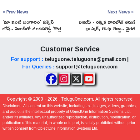
« Prev News
Next News »
'మా ఇంటి బంగారం' స‌క్సెస్
విజయ్ - రష్మిక దారిలోనే తరుణ్
జోష్‌.. హిందీలో నందినిరెడ్డి 'కొత్త
భాస్కర్, ఈషా రెబ్బా.. వైరల్
ప్రయోగం'!
అవుతోన్న లవ్ రూమర్స్!
Customer Service
For support :
teluguone.teluguone@gmail.com |
For Queries :
support@teluguone.com
Copyright © 2000 -
2026
, TeluguOne.com, All rights reserved.
Disclaimer :
All content on this website, including text, images, videos, graphics,
and audio, is the intellectual property of ObjectOne Information Systems Ltd.
and/or its affiliates. Any unauthorized reproduction, distribution, modification, or
publication of this material, in whole or in part, is strictly prohibited without prior
written consent from ObjectOne Information Systems Ltd.