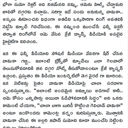
భోళా సుమో రెజ్లర్ అది నిజమేనని నమ్మి, ఆమెకు హెల్ప్ చేద్దామని
జాలితో దగ్గరకు వచ్చాడు. సరిగ్గా ఇదే సందు అనుకున్న వామికా..
అస్సలు ఊహించని విధంగా అతడిని ఒక్కసారిగా రింగ్ అవతలికి
నెట్టేసి మ్యాచ్ గెలిచేసింది. ఈ నమ్మించి ముంచేసే ఫన్నీ విక్టరీ
తర్వాత రింగ్‌లోనే ఆమె వేసిన క్రేజీ డ్యాన్స్ వీడియోకి అసలైన
హైలైట్‌గా నిలిచింది.
ఇక ఈ ఫన్నీ వీడియోని సోషల్ మీడియా వేదికగా షేర్ చేసిన
వామికా గబ్బి.. ఇలాంటి ట్రిక్స్‌తో మ్యాచ్‌లు ఎలా గెలవాలో
తెలుసుకోవడానికి తన దగ్గర నోట్స్ తీసుకోవాలంటూ క్రేజీ క్యాప్షన్
ఇచ్చింది. ప్రస్తుతం ఈ వీడియో ఇంటర్నెట్‌లో తెగ వైరల్ గా మారింది.
ఇక నెటిజన్లు సైతం వామికా వీడియోపై చాలా సరదాగా
స్పందిస్తున్నారు. "అలాంటి అందమైన అమ్మాయి అడగాలే కానీ..
ఆమె కోసం ఎన్నిసార్లు అయినా ఓడిపోవడానికి సిద్ధం" అని ఒకరు
కామెంట్ చేయగా, "చాలా బాగా బురిడీ కొట్టించి గెలిచావ్ వామికా"
అంటూ ఇంకొందరు కామెంట్ల వర్షం కురిపిస్తున్నారు. మొత్తానికి
వామికా చేసిన ఈ అల్లరి జపాన్ సుమోని కూడా ముంచేసి నెట్టింట
నవ్వులు పూయిస్తోంది.