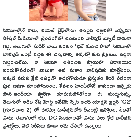
సినిమాల్లోనే కాదు, రియల్ లైఫ్‌లోనూ తనదైన అల్లరితో ఎప్పుడూ
సోషల్ మీడియాలో ట్రెండింగ్‌లో ఉంటుంది బాలీవుడ్ బ్యూటీ వామికా
గబ్బి. తెలుగులో సుధీర్ బాబు సరసన 'భలే మంచి రోజు' సినిమాతో
టాలీవుడ్‌ ఎంట్రీ ఇచ్చిన ఈ చిన్నదాన్ని అప్పట్లో మన ప్రేక్షకులు పెద్దగా
గుర్తించలేదు. ఆ సినిమా ఆశించిన స్థాయిలో పరాజయం
అందుకోవడంతో వామికా తన మకాం బాలీవుడ్‌కు మార్చేసింది.
అక్కడ వరుస క్రేజీ ఆఫర్లతో అదరగొడుతూ ప్రస్తుతం కెరీర్ పరంగా
ఫుల్ బిజీగా మారిపోయింది. కేవలం హిందీలోనే కాకుండా ఇప్పుడు
పాన్-ఇండియా స్టార్‌గా దూసుకుపోతోంది ఈ ముద్దుగుమ్మ.
తెలుగులో అడివి శేష్ మోస్ట్ అవేటెడ్ స్పేస్ అండ్ యాక్షన్ థ్రిల్లర్ 'G2'
(గూఢచారి 2) లో నటిస్తూ టాలీవుడ్‌లోకి రీఎంట్రీ ఇస్తోంది. దీనితో
పాటు తమిళంలో జీని, DC సినిమాలతో పాటు పలు క్రేజీ బాలీవుడ్
ప్రాజెక్ట్‌లు, వెబ్ సిరీస్‌లు కూడా ఆమె చేతిలో ఉన్నాయి.