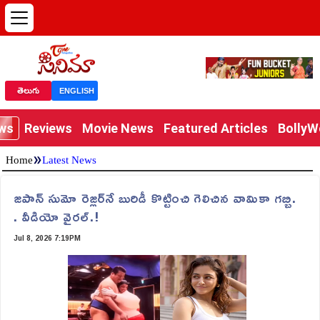
తెలుగు
ENGLISH
ews
Reviews
Movie News
Featured Articles
Bolly
»
Home
Latest News
జపాన్ సుమో రెజ్లర్‌నే బురిడీ కొట్టించి గెలిచిన వామికా గ‌బ్బి.
. వీడియో వైర‌ల్‌.!
Jul 8, 2026 7:19PM