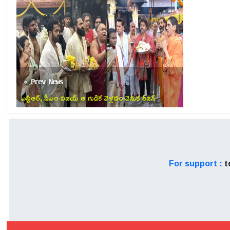
అత్యంత ప్రాధాన్యతను సంతరించుక
చట్టాన్ని గౌరవించే ప్రతి పౌర
చట్టపరమైన చర్యలు ఉంటాయనే విష
« Prev News
ఎన్టీఆర్, సీఎం విజయ్ ఆ గుడికే వెళ్ల‌డం వెనుక రీజ‌న్
ఏమిటో తెలుసా?
For support :
t