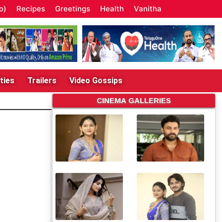
o)
Recipes
Greetings
Health
Vanitha
ties
Trailers
Video Gossips
CINEMA GALLERIES