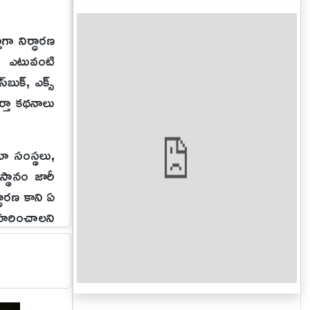
ా నిర్ధారణ
ై ఎటువంటి
బుక్, ఎక్స్
ర్తా కథనాలు
యా సంస్థలు,
స్థానం జారీ
ధారణ కాని ఏ
వహరించాలని
ప్రక్రియను
 ఉత్తర్వులు