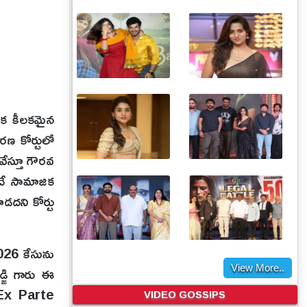
ఒక కీలకమైన
ణ కోర్టులో
వేస్తూ గౌరవ
ందే సామాజిక
డదని కోర్టు
26 కేసును
డ్జి గారు ఈ
View More..
m Ex Parte
VIDEO GOSSIPS