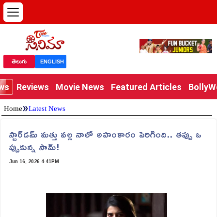
తెలుగు
ENGLISH
ews
Reviews
Movie News
Featured Articles
Bolly
»
Home
Latest News
స్టార్‌డమ్ మత్తు వల్ల నాలో అహంకారం పెరిగింది.. త‌ప్పు ఒ
ప్పుకున్న సామ్‌!
Jun 16, 2026 4:41PM