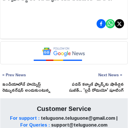
« Prev News
Next News »
ఇండియాలోనే హయ్యెస్ట్
పవన్ కళ్యాణ్ ఫ్యాన్స్‌కు షాకిచ్చిన
రెమ్యునరేషన్ అందుకుంటున్న
సుజీత్.. 'బ్లడీ రోమియో' షూటింగ్
మ్యూజిక్ డైరెక్టర్ ఇతనే
షురూ!
Customer Service
For support :
teluguone.teluguone@gmail.com |
For Queries :
support@teluguone.com