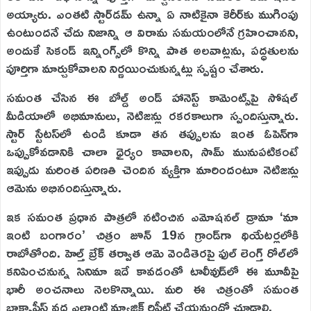
అయ్యారు. ఎంతటి స్టార్‌డమ్ ఉన్నా ఏ నాటికైనా కెరీర్‌కు ముగింపు
ఉంటుందనే చేదు నిజాన్ని ఆ విరామ సమయంలోనే గ్రహించానని,
అందుకే సెకండ్ ఇన్నింగ్స్‌లో కొన్ని పాత అలవాట్లను, పద్ధతులను
పూర్తిగా మార్చుకోవాలని నిర్ణయించుకున్నట్లు స్పష్టం చేశారు.
సమంత చేసిన ఈ బోల్డ్ అండ్ హానెస్ట్ కామెంట్స్‌పై సోషల్
మీడియాలో అభిమానులు, నెటిజన్లు రకరకాలుగా స్పందిస్తున్నారు.
స్టార్ స్టేటస్‌లో ఉండి కూడా తన తప్పులను ఇంత ఓపెన్‌గా
ఒప్పుకోవడానికి చాలా ధైర్యం కావాలని, సామ్ మునుపటికంటే
ఇప్పుడు మరింత పరిణతి చెందిన వ్యక్తిగా మారిందంటూ నెటిజన్లు
ఆమెను అభినందిస్తున్నారు.
ఇక సమంత ప్రధాన పాత్రలో నటించిన ఎమోషనల్ డ్రామా ‘మా
ఇంటి బంగారం’ చిత్రం జూన్ 19న గ్రాండ్‌గా థియేటర్లలోకి
రాబోతోంది. హెల్త్ బ్రేక్ తర్వాత ఆమె వెండితెరపై ఫుల్ లెంగ్త్ రోల్‌లో
కనిపించనున్న సినిమా ఇదే కావడంతో టాలీవుడ్‌లో ఈ మూవీపై
భారీ అంచనాలు నెలకొన్నాయి. మరి ఈ చిత్రంతో సమంత
బాక్సాఫీస్ వద్ద ఎలాంటి మ్యాజిక్ రిపీట్ చేయనుందో చూడాలి.