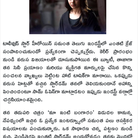
టాలీవుడ్ స్టార్ హీరోయిన్ సమంత తెలుగు ఇండస్ట్రీలో ఎంతటి క్రేజ్
సంపాదించుకుందో ప్రత్యేకంగా చెప్పక్కర్లేదు. కెరీర్ ప్రారంభం
నుండి వరుస విజయాలతో దూసుకుపోయిన ఈ బ్యూటీ, తాజాగా
తన సినీ ప్రయాణం మరియు వ్యక్తిగత మార్పులపై చేసిన కొన్ని
సంచలన వ్యాఖ్యలు నెట్టింట హాట్ టాపిక్‌గా మారాయి. ఒకప్పుడు
వరుస హిట్లతో వచ్చిన స్టార్‌డమ్ తనలో తెలియకుండానే అహాన్ని
పెంచిందంటూ సామ్ ఓపెన్‌గా మాట్లాడటం ఇప్పుడు ఇండస్ట్రీ వర్గాల్లో
చర్చనీయాంశమైంది.
తన తదుపరి చిత్రం ‘మా ఇంటి బంగారం’ విడుదల కానున్న
నేపథ్యంలో ఇచ్చిన ఓ ప్రత్యేక ఇంటర్వ్యూలో సమంత పలు ఆసక్తికర
విషయాలను పంచుకున్నారు. ఒక సాధారణ చిన్న పట్టణం నుండి
వచ్చి, వెండితెరపై ఇంతటి స్టార్‌డమ్ అందుకోవడం తనకు మొదట్లో