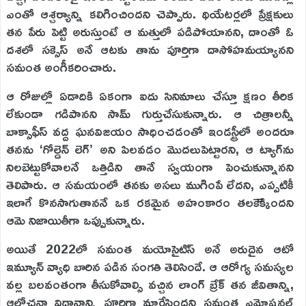
ఎంతో ఆశ్చర్యాన్ని కలిగించిందని చెప్పారు. థియేటర్లలో ప్రేక్షకులు
తన పేరు పెట్టి అరుస్తుంటే ఆ మత్తులో పడిపోయానని, దాంతో ఓ
దశలో సక్సెస్ అనే ఆటకు తాను పూర్తిగా దాసోహమయ్యానని
సమంత అంగీకరించారు.
ఆ రోజుల్లో ఏడాదికి ఏకంగా ఐదు సినిమాలు చేస్తూ క్షణం తీరిక
లేకుండా గడిపానని సామ్ గుర్తుచేసుకున్నారు. ఆ చిత్రాలన్నీ
బాక్సాఫీస్ వద్ద ఘనవిజయం సాధించడంతో ఇండస్ట్రీలో అందరూ
తనను ‘గోల్డెన్ లెగ్’ అని పిలవడం మొదలుపెట్టారని, ఆ ట్యాగ్‌ను
నిలబెట్టుకోవాలనే ఒత్తిడిని తానే స్వయంగా పెంచుకున్నానని
తెలిపారు. ఆ సమయంలో తనకు అసలు ముగింపే లేదని, ఎప్పటికీ
ఇలాగే కొనసాగుతాననే ఒక రకమైన అహంకారం తలకెెక్కిందని
ఆమె నిజాయితీగా ఒప్పుకున్నారు.
అయితే 2022లో సమంత మయోసైటిస్ అనే అరుదైన ఆటో
ఇమ్యూన్ వ్యాధి బారిన పడిన సంగతి తెలిసిందే. ఆ ఆరోగ్య సమస్యల
వల్ల బలవంతంగా తీసుకోవాల్సి వచ్చిన లాంగ్ బ్రేక్ తన జీవితాన్ని,
ఆలోచనా విధానాన్ని పూర్తిగా మార్చేసిందని సమంత ఎమోషనల్