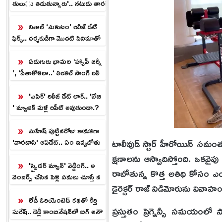
తులు తిడుతున్నారు'.. నటుడు తారక్
పొన్నప్ప ఆవేద‌న‌.!
విశాల్ ‘మకుటం’ రిలీజ్ డేట్
ఫిక్స్.. దర్శకుడిగా మొదటి సినిమాతో
నే సంచలనం.!
ఏడుగురు భామల ‘హ్యాపీ జర్నీ
’, ‘సీతాకోకలా..‘ లిరికల్ సాంగ్ రిలీ
జ్.!
'ఎపిక్' రిలీజ్ డేట్ లాక్.. 'బేబి
' మ్యాజిక్ మళ్లీ రిపీట్ అవుతుందా.?
మహేష్ పుట్టినరోజు కానుకగా
టాలీవుడ్ స్టార్ హీరోయిన్ సమ
'వారణాసి' అప్‌డేట్.. ఏం ఇవ్వ‌బోతు
న్నారో తెలుసా.?
క్షణాలను ఆస్వాదిస్తోంది. ఒక
'స్పైడర్‌ మ్యాన్‌' వెడ్డింగ్.. అ
రాబోతున్న కొత్త అతిథి కోసం ఎంత
వెంజర్స్ చేసిన పెళ్లి పనులు చూస్తే న
డైరెక్టర్ రాజ్ నిడిమోరును వివాహం
వ్వు ఆగదు.!
లేడీ ఓరియెంటెడ్ కథతో కీర్తి
ప్రస్తుతం ప్రెగ్నెన్సీ సమయంల
సురేష్‌.. డెడ్లీ కాంబినేషన్‌లో బిగ్ అనౌ