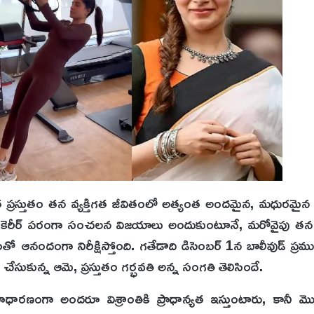
ంత ప్రస్తుతం తన వ్యక్తిగత జీవితంలో అత్యంత అందమైన, మధురమైన
వైపు కెరీర్ పరంగా సంచలన విజయాలు అందుకుంటూనే, మరోవైపు తన 
ో ఆనందంగా నిరీక్షిస్తోంది. గతేడాది డిసెంబర్ 1న బాలీవుడ్ ప్రముఖ
 చేసుకున్న ఆమె, ప్రస్తుతం గర్భవతి అన్న సంగతి తెలిసిందే.
ో సాధారణంగా అందరూ విశ్రాంతికి ప్రాధాన్యత ఇస్తుంటారు, కానీ 