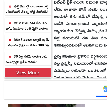
న్స్‌మెంట్.!
ఫిట్‌నెస్ ఫ్రీక్ అయిన సమంత 
షార్ట్ డ్రెస్సుల్లో రాంబాయి రచ్చ.
లేదు. తాజాగా జూన్ నెలకు సంబ
. హీరోయిన్ తేజస్వి బోల్డ్ మేకోవర్.!
అందులో తను జిమ్‌లో చేస్తున్న
బాడీకి సంబంధించిన వ్యాయామ
జెన్ జీ మాస్ ఊచకోత 'దం
దా'.. సినిమాల కంటే మైక్రో డ్రామాల
వ్యాయామం చేస్తున్న సామ్, ప్రతి
ను తీయడమే కష్టం.!
ఏళ్ల వయసులో తన తొలి సంతాన
పీవీఆర్ సినిమా మాస్టర్ స్కెచ్.
కనిపిస్తుండటంతో అభిమానులు ప
. సాధారణ ప్రేక్షకుల కోసం 300 'స్మా
ర్ట్ సినిమా' స్క్రీన్లు.!
వైద్య నిపుణుల ప్రకారం గర్భవతు
36 ఏళ్ల క్రిత‌మే చావు అంచు
కు వెళ్లొచ్చిన ప్ర‌దీప్ రావ‌త్‌.!
వల్ల ప్రెగ్నెన్సీ సమయంలో అనవ
సమస్యలు రాకుండా ఉండటంతో ప
View More
మెరుగవుతాయని వైద్యులు చెబుత
సోషల్ మీడియాలో "లవ్ యూ సామ
నెటిజన్లు శుభాకాంక్షలు తె
చూసుకోవాలని, తగినంత విశ్రాంతి