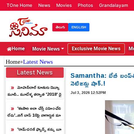
TOne Home
News
Movies
Photos
Grandalayam
తెలుగు
ENGLISH
Movie News
Home
Exclusive Movie News
Mo
»
Home
Latest News
Latest News
Samantha: బేబీ బంప్‌తో
నెటిజన్లు షాక్.!
మోహన్‌లాల్ కూతురు డెబ్యూ
Jul 3, 2026 12:52PM
మూవీ.. మూడేళ్ళ తర్వాత '2018' డై
రెక్టర్ సంచలనం.!
'ఈసారి అలా చేస్తే సహించేది
లేదు'..బిగ్ బాస్ 10పై నాగార్జున మా
స్ వార్నింగ్!
'రామ్‌చరణ్ ఫ్యాన్స్ న‌న్ను బూ