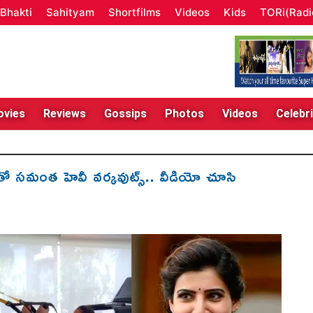
Bhakti
Sahityam
Shortfilms
Videos
Kids
TORi(Radi
vies
Reviews
Gossips
Photos
Videos
Celebri
 సమంత హెవీ వ‌ర్క‌వుట్స్.. వీడియో చూసి