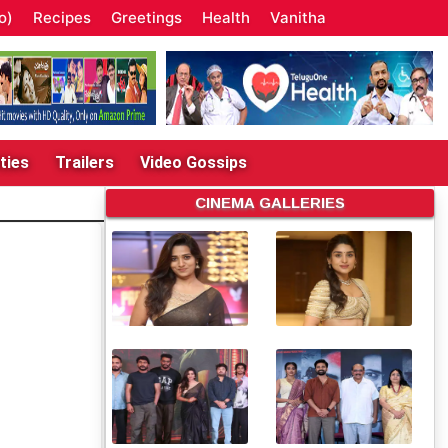
o)
Recipes
Greetings
Health
Vanitha
ties
Trailers
Video Gossips
CINEMA GALLERIES