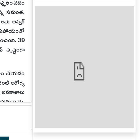
ిస్మరించడం
ున్న సమంత,
 ఆమె అప్పర్
డు సహాయంతో
పించింది. 39
 స్పష్టంగా
ామాలు చేయడం
వంటి ఆరోగ్య
ి అవకాశాలు
ుతున్నారు.
్నాం" అంటూ
జాగ్రత్తగా