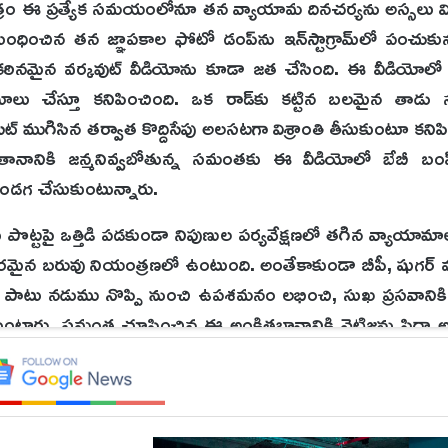
మాత్రం ఈ ప్రత్యేక సమయంలోనూ తన వ్యాయామ దినచర్యను అస్సలు వ
ంధించిన తన జ్ఞాపకాల ఫోటో డంప్‌ను ఇన్‌స్టాగ్రామ్‌లో పంచుక
 కఠినమైన వ‌ర్క‌వుట్‌ వీడియోను కూడా జత చేసింది. ఈ వీడియోలో
ాలు చేస్తూ కనిపించింది. ఒక రాడ్‌కు కట్టిన బలమైన తా
 సెట్ ముగిసిన తర్వాత కొద్దిసేపు అలసటగా విశ్రాంతి తీసుకుంటూ కని
ానికి జన్మనివ్వబోతున్న సమంతకు ఈ వీడియోలో బేబీ బంప్
ండగ చేసుకుంటున్నారు.
లు పొట్టపై ఒత్తిడి పడకుండా నిపుణుల పర్యవేక్షణలో తగిన వ్యాయ
సరమైన బరువు నియంత్రణలో ఉంటుంది. అంతేకాకుండా బీపీ, షుగర్ 
ాటు నడుము నొప్పి నుంచి ఉపశమనం లభించి, సుఖ ప్రసవానిక
ుంటారు. సమంత చూపించిన ఈ అంకితభావానికి నెటిజన్లు ఫిదా అవ
్.. మీ చిన్నారిని చూడటానికి ఎంతో ఆసక్తిగా ఎదురుచూస్తున
లుపుతుండగా, మరికొందరు మాత్రం ఈ సమయంలో ఆరోగ్యాన్ని 
 తీసుకోవాలని సలహాలు ఇస్తున్నారు.