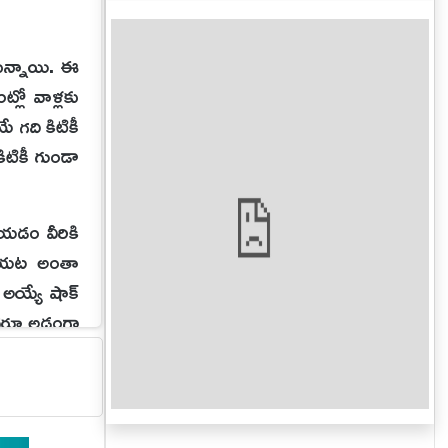
ుతున్నాయి. ఈ
్లో వాళ్లకు
 గది కిటికీ
ిటికీ గుండా
ేయడం వీరికి
ే బయట అంతా
్ అయ్యే షాక్
్దరూ అడ్డంగా
లేనని చరణ్
గు ఉన్నాడని