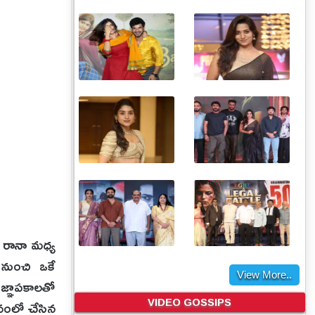
ి రానా మధ్య
ి నుంచి ఒకే
View More..
 జ్ఞాపకాలతో
VIDEO GOSSIPS
తనంలో చేసిన