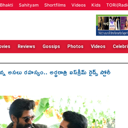
Bhakti
Sahityam
Shortfilms
Videos
Kids
TORi(Radi
vies
Reviews
Gossips
Photos
Videos
Celebri
 అసలు రహస్యం.. అర్ధరాత్రి ఐస్‌క్రీమ్ రైడ్స్ స్టోరీ