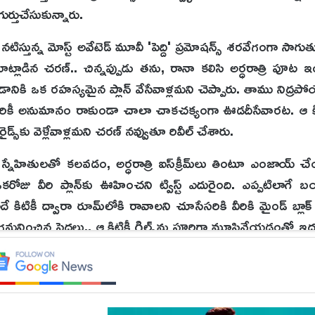
తుచేసుకున్నారు.
ణ్ నటిస్తున్న మోస్ట్ అవేటెడ్ మూవీ 'పెద్ది' ప్రమోషన్స్ శరవేగంగా సాగ
ాట్లాడిన చరణ్.. చిన్నప్పుడు తను, రానా కలిసి అర్ధరాత్రి పూట ఇంట
ి ఒక రహస్యమైన ప్లాన్ వేసేవాళ్లమని చెప్పారు. తాము నిద్రపోయే
లను ఎవరికీ అనుమానం రాకుండా చాలా చాకచక్యంగా ఊడదీసేవారట. ఆ క
డ్స్‌కు వెళ్లేవాళ్లమని చరణ్ నవ్వుతూ రివీల్ చేశారు.
నేహితులతో కలవడం, అర్ధరాత్రి ఐస్‌క్రీమ్‌లు తింటూ ఎంజాయ్ చ
ోజు వీరి ప్లాన్‌కు ఊహించని ట్విస్ట్ ఎదురైంది. ఎప్పటిలాగ
అదే కిటికీ ద్వారా రూమ్‌లోకి రావాలని చూసేసరికి వీరికి మైండ్ బ్లాక
 గమనించిన పెద్దలు.. ఆ కిటికీ గ్రిల్స్‌ను పూర్తిగా మూసివేయడంతో ఇద
డ కంగారు, ఆ తర్వాత ఇంట్లో తిన్న తిట్లు ఇప్పటికీ మర్చిపో
ుందాగా, సైలెంట్‌గా కనిపిస్తారు కానీ ఆయనలో ఓ పెద్ద అల్లరి పిడు