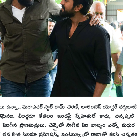
 ఉన్నా.. మెగాపవర్ స్టార్ రామ్ చరణ్, టాలెంటెడ్ యాక్టర్ దగ్గుబాట
నది. వీరిద్దరూ కేవలం ఇండస్ట్రీ స్నేహితులే కాదు, చిన్నప్పట
రిగిన ప్రాణమిత్రులు. చెన్నైలో సాగిన వీరి బాల్యం ఎన్నో మధుర
 తన కొత్త సినిమా ప్రమోషన్స్ ఇంటర్వ్యూలో రానాతో కలిసి చిన్న