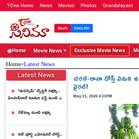
TOne Home
News
Movies
Photos
Grandalayam
తెలుగు
ENGLISH
Movie News
Home
Exclusive Movie News
Mo
»
Home
Latest News
Latest News
చరణ్-రానా దోస్తీ వెనుక ఉన్న
వైరల్!
'తుడక్కమ్' ట్విట్టర్ రివ్యూ..
May 31, 2026 4:33PM
మోహన్‌లాల్ కూతురి ఫస్ట్ మూవీ ఎ
లా ఉందంటే.?
కేజేక్యూ మూవీ రివ్యూ
నటి పూర్ణ ఎమోషనల్ పోస్ట్..