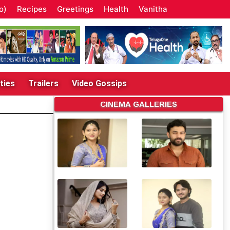
o)
Recipes
Greetings
Health
Vanitha
ties
Trailers
Video Gossips
CINEMA GALLERIES