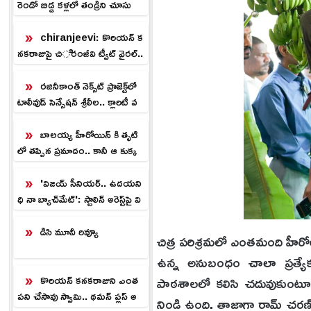
రెండో బిడ్డ కళ్లలో తండ్రిని చూసు
కుంటూ భావోద్వేగం.!
chiranjeevi: కొరియన్ క
నకరాజుపై చిరంజీవి ట్వీట్ వైరల్..
ఫ్యాన్స్ రియాక్షన్ ఇదే!
రజినీకాంత్ నెక్స్‌ట్‌ ప్రాజెక్ట్‌లో
టాలీవుడ్ సెన్సేషన్ శ్రీలీల.. క్లారిటీ వ
చ్చేది ఎప్పుడు?
బాలయ్య హీరోయిన్ కి తృటి
లో తప్పిన ప్రమాదం.. కానీ ఆ కుక్క
ఏం చేసిందంటే
'విజయ్ సీనియర్.. ఉదయని
ధి నా బ్యాచ్‌మేట్': స్టాలిన్ అరెస్ట్‌పై వి
శాల్ ఆసక్తికర వ్యాఖ్యలు.!
డిసి మూవీ రివ్యూ
చిత్ర పరిశ్రమలో ఎంతమంది హీరోలు
ఉన్న అనుబంధం చాలా ప్రత్యేకమై
పాఠశాలలో కలిసి చదువుకుంటూ పె
కొరియన్ కనకరాజుని ఎంత
పని చేసావు స్వామి.. థమన్ ప్లస్ అ
నిండి ఉంది. తాజాగా రామ్ చరణ్