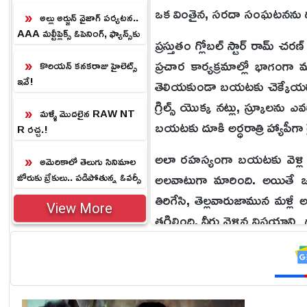
య్యాడా! లేదా!
ఒక వింతైన, సరదా సంఘటనను గుర్
అల్లు అర్జున్ వైజాగ్ పర్యటన..
AAA మల్టీప్లెక్స్ ఓపెనింగ్‌, ఫ్యాన్స్‌కు
ప్రస్తుతం గ్లోబల్ స్టార్ రామ్ చర
‘నో’ ఎంట్రీ.!
ప్రచార కార్యక్రమాల్లో భాగంగా మ
కొరియన్ కనకరాజు హైలెట్స్
ఇవే!
తెలియకుండా బయటకు చెక్కేయడానిక
గ్రిల్స్ యొక్క నట్లు, స్క్రూ
మళ్ళీ మొదలైన RAW NT
బయటకు దూకి అర్ధరాత్రి హ్యాపీగా రై
R రచ్చ.!
అలా రహస్యంగా బయటకు వెళ్లి స్
అమెరికాలో తెలుగు సినిమాల
అలవాటుగా మారింది. అయితే ఒకర
జోరుకు బ్రేకులు.. పడిపోతున్న ఓవర్సీ
స్ బాక్సాఫీస్ వసూళ్లు!
తిరిగేసి, తెల్లవారుజామున మళ్లీ 
View More
తగిలింది. వీరు వెళ్లిన విషయాన్ని
దొరికిపోయారు. ఆ సమయంలో పడ్
చెప్పుకొచ్చారు.
నిజానికి రామ్ చరణ్ పైకి చాలా హ