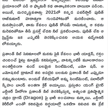
ప్రయాణంలో పడి ఆ ఫ్యామిలీ కథ తాత్కాలికంగా వాయిదా పడింది.
అయితే, దురదృష్టవశాత్తు 2021లో కన్నడ పవర్‌స్టార్ పునీత్
రాజ్‌కుమార్ హఠాత్తుగా గుండెపోటుతో మరణించారు. ఆ
మనస్తాపంతో, తాను కేవలం పునీత్ కోసమే రాసుకున్న ఆ కథను
మరెవరితోనూ తీసే ప్రసక్తే లేదని నీల్ ప్రకటించారు. పునీత్ లేని ఆ
స్క్రిప్ట్‌ను ఇక ఎప్పటికీ తెరకెక్కించనని ఆయన ఉద్వేగానికి
లోనయ్యారు.
ప్రశాంత్ నీల్ సినిమాలలో మనకు పైకి కేవలం భారీ యాక్షన్, రక్తం
చిందించే ఫైట్లు మాత్రమే కనిపిస్తున్నా, వాటన్నింటికీ మూలకారణం
అంతర్లీనంగా ఉండే బలమైన సెంటిమెంట్, ఎమో షన్. ఆ
ఎమోషనల్ డ్రామానే తన అసలైన బలమని ప్రశాంత్ నీల్ ఎప్పుడూ
నమ్ముతుంటారు. అందుకే కేజీయఫ్‌లో అమ్మ సెంటిమెంట్, సలార్‌లో
స్నేహం బాండ్ అంతగా క్లిక్ అయ్యాయి. ప్రస్తుతం యంగ్ టైగర్
ఎన్టీఆర్ హీరోగా ప్రశాంత్ నీల్ తెరకెక్కిస్తున్న అత్యంత ప్రతిష్టాత్మక
చిత్రం డ్రాగన్ (Dragon) పై భారీ అంచనాలు ఉన్నాయి. ఎన్టీఆర్
కెరీర్‌లో ఎంతో కఠినమైన నిర్ణయాల్లో ఒకటిగా నిలిచిన ఈ క్రేజీ