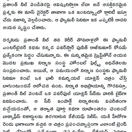
ప్రశాంత్ నీల్ వెండితెరపై ఆవిష్కరిస్తారా లేదా అనే ఆసక్తికరమైన
ప్రశ్నకు ఈ మాస్ డైరెక్టర్ తాజాగా ఒక ఇంటర్వ్యూలో క్లారిటీ ఇస్తూ
చేదు నిజాన్ని వెల్లడించారు. ఆ ఫ్యామిలీ సినిమా ఇక ఎప్పటికీ రాదని
ఆయన స్పష్టం చేశారు.
దర్శకుడు ప్రశాంత్ నీల్ తన కెరీర్ తొలినాళ్లలో ఈ ఫ్యామిలీ
ఎంటర్‌టైనర్ కథను కన్నడ పవర్‌స్టార్ పునీత్ రాజ్‌కుమార్ కోసమే
ప్రత్యేకంగా సిద్ధం చేసుకున్నారు. ఈ సున్నితమైన స్క్రిప్ట్‌తోనే ఆయన
మొదట ప్రముఖ నిర్మాణ సంస్థ హోంబలే ఫిల్మ్స్ అధినేతలను
సంప్రదించారు. అయితే, ఆ సమయంలో నిర్మాణ సంస్థకు ఫ్యామిలీ
సినిమా కంటే ఒక భారీ కమర్షియల్ యాక్షన్ చిత్రం చేస్తే
బాగుంటుందనే ఆలోచన ఉంది. నిర్మాత అభిప్రాయాన్ని గౌరవిస్తూ,
ప్రశాంత్ నీల్ వెంటనే ఒక పవర్‌ఫుల్ యాక్షన్ సీన్‌ను వారికి లైవ్‌గా
వినిపించారు. ఆ సీన్ ఇంపాక్ట్ నిర్మాతలకు విపరీతంగా
నచ్చేయడంతో, ఆ తర్వాత పూర్తి కథగా రూపాంతరం చెందిందే
బాక్సాఫీస్ రికార్డులను తిరగరాసిన కేజీయఫ్ సిరీస్. యశ్ హీరోగా
రెండు భాగాలుగా వచ్చిన ఆ చిత్రం ప్రపంచవ్యాప్తంగా ఎలాంటి ట్రెండ్
సెట్ చేసిందో ప్రత్యేకంగా చెప్పక్కర్లేదు. కేజీయఫ్ సినిమా