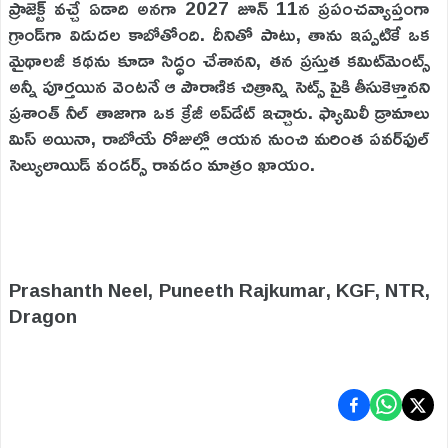
ప్రాజెక్ట్ వచ్చే ఏడాది అనగా 2027 జూన్ 11న ప్రపంచవ్యాప్తంగా
గ్రాండ్‌గా విడుదల కాబోతోంది. దీనితో పాటు, తాను ఇప్పటికే ఒక
మైథాలజీ కథను కూడా సిద్ధం చేశానని, తన ప్రస్తుత కమిట్‌మెంట్స్
అన్నీ పూర్తయిన వెంటనే ఆ పౌరాణిక చిత్రాన్ని సెట్స్ పైకి తీసుకెళ్తానని
ప్రశాంత్ నీల్ తాజాగా ఒక క్రేజీ అప్‌డేట్ ఇచ్చారు. ఫ్యామిలీ డ్రామాలు
మిస్ అయినా, రాబోయే రోజుల్లో ఆయన నుంచి మరింత పవర్‌ఫుల్
సెల్యులాయిడ్ వండర్స్ రావడం మాత్రం ఖాయం.
Prashanth Neel, Puneeth Rajkumar, KGF, NTR,
Dragon