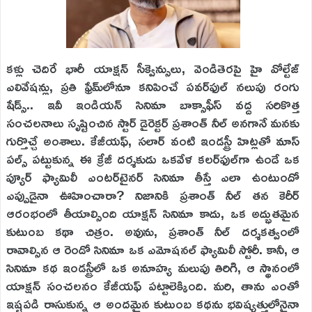
కళ్లు చెదిరే భారీ యాక్షన్ సీక్వెన్సులు, వెండితెరపై హై వోల్టేజ్
ఎలివేషన్లు, ప్రతి ఫ్రేమ్‌లోనూ కనిపించే పవర్‌ఫుల్ నలుపు రంగు
షేడ్స్.. ఇవీ ఇండియన్ సినిమా బాక్సాఫీస్ వద్ద సరికొత్త
సంచలనాలు సృష్టించిన స్టార్ డైరెక్టర్ ప్రశాంత్ నీల్ అనగానే మనకు
గుర్తొచ్చే అంశాలు. కేజీయఫ్, సలార్ వంటి ఇండస్ట్రీ హిట్లతో మాస్
పల్స్ పట్టుకున్న ఈ క్రేజీ దర్శకుడు ఒకవేళ కలర్‌ఫుల్‌గా ఉండే ఒక
ప్యూర్ ఫ్యామిలీ ఎంటర్‌టైనర్ సినిమా తీస్తే ఎలా ఉంటుందో
ఎప్పుడైనా ఊహించారా? నిజానికి ప్రశాంత్ నీల్ తన కెరీర్
ఆరంభంలో తీయాల్సింది యాక్షన్ సినిమా కాదు, ఒక అద్భుతమైన
కుటుంబ కథా చిత్రం. అవును, ప్రశాంత్ నీల్ దర్శకత్వంలో
రావాల్సిన ఆ రెండో సినిమా ఒక ఎమోషనల్ ఫ్యామిలీ స్టోరీ. కానీ, ఆ
సినిమా కథ ఇండస్ట్రీలో ఒక అనూహ్య మలుపు తిరిగి, ఆ స్థానంలో
యాక్షన్ సంచలనం కేజీయఫ్ పట్టాలెక్కింది. మరి, తాను ఎంతో
ఇష్టపడి రాసుకున్న ఆ అందమైన కుటుంబ కథను భవిష్యత్తులోనైనా