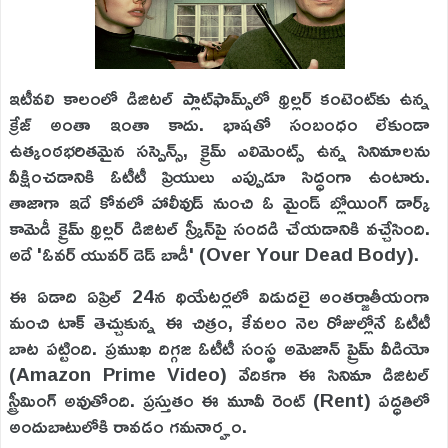
ఇటీవలి కాలంలో డిజిటల్ ప్లాట్‌ఫామ్స్‌లో థ్రిల్లర్ కంటెంట్‌కు ఉన్న
క్రేజ్ అంతా ఇంతా కాదు. భాషతో సంబంధం లేకుండా
ఉత్కంఠభరితమైన సస్పెన్స్, క్రైమ్ ఎలిమెంట్స్ ఉన్న సినిమాలను
వీక్షించడానికి ఓటీటీ ప్రియులు ఎప్పుడూ సిద్ధంగా ఉంటారు.
తాజాగా ఇదే కోవలో హాలీవుడ్ నుంచి ఓ మైండ్ బ్లోయింగ్ డార్క్
కామెడీ క్రైమ్ థ్రిల్లర్ డిజిటల్ స్క్రీన్‌పై సందడి చేయడానికి వచ్చేసింది.
అదే 'ఓవర్ యువర్ డెడ్ బాడీ' (Over Your Dead Body).
ఈ ఏడాది ఏప్రిల్ 24న థియేటర్లలో విడుదలై అంతర్జాతీయంగా
మంచి టాక్ తెచ్చుకున్న ఈ చిత్రం, కేవలం నెల రోజుల్లోనే ఓటీటీ
బాట పట్టింది. ప్రముఖ దిగ్గజ ఓటీటీ సంస్థ అమెజాన్ ప్రైమ్ వీడియో
(Amazon Prime Video) వేదికగా ఈ సినిమా డిజిటల్
స్ట్రీమింగ్ అవుతోంది. ప్రస్తుతం ఈ మూవీ రెంట్ (Rent) పద్ధతిలో
అందుబాటులోకి రావడం గమనార్హం.