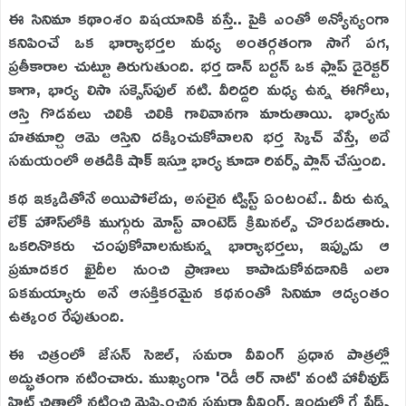
ఈ సినిమా కథాంశం విషయానికి వస్తే.. పైకి ఎంతో అన్యోన్యంగా
కనిపించే ఒక భార్యాభర్తల మధ్య అంతర్గతంగా సాగే పగ,
ప్రతీకారాల చుట్టూ తిరుగుతుంది. భర్త డాన్ బర్టన్ ఒక ఫ్లాప్ డైరెక్టర్
కాగా, భార్య లిసా సక్సెస్‌ఫుల్ నటి. వీరిద్దరి మధ్య ఉన్న ఈగోలు,
ఆస్తి గొడవలు చిలికి చిలికి గాలివానగా మారుతాయి. భార్యను
హతమార్చి ఆమె ఆస్తిని దక్కించుకోవాలని భర్త స్కెచ్ వేస్తే, అదే
సమయంలో అతడికి షాక్ ఇస్తూ భార్య కూడా రివర్స్ ప్లాన్ చేస్తుంది.
కథ ఇక్కడితోనే అయిపోలేదు, అసలైన ట్విస్ట్ ఏంటంటే.. వీరు ఉన్న
లేక్ హౌస్‌లోకి ముగ్గురు మోస్ట్ వాంటెడ్ క్రిమినల్స్ చొరబడతారు.
ఒకరినొకరు చంపుకోవాలనుకున్న భార్యాభర్తలు, ఇప్పుడు ఆ
ప్రమాదకర ఖైదీల నుంచి ప్రాణాలు కాపాడుకోవడానికి ఎలా
ఏకమయ్యారు అనే ఆసక్తికరమైన కథనంతో సినిమా ఆద్యంతం
ఉత్కంఠ రేపుతుంది.
ఈ చిత్రంలో జేసన్ సెజల్, సమరా వీవింగ్ ప్రధాన పాత్రల్లో
అద్భుతంగా నటించారు. ముఖ్యంగా 'రెడీ ఆర్ నాట్' వంటి హాలీవుడ్
హిట్ చిత్రాల్లో నటించి మెప్పించిన సమరా వీవింగ్, ఇందులో గ్రే షేడ్స్