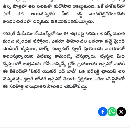
ఉన్న పాత్రలో తన నటనతో మరోసారి ఆకట్టుకుంది. ఒకే లొకేషన్‌లో
సాగే కథ అయినప్పటికీ సీట్ ఎడ్జ్ ఎంటర్‌టైన్‌మెంట్‌ను
అందించడంలో దర్శకుడు విజయవంతమయ్యాడు.
సోషల్ మీడియా వేయాప్స్‌లోనూ ఈ చిత్రంపై సినిమా లవర్స్ నుంచి
మంచి స్పందన వస్తోంది. ఎవరూ ఊహించని విధంగా వచ్చే మైండ్
బెండింగ్ ట్విస్టులు, డార్క్ హ్యూమర్ థ్రిల్లర్ ప్రియులను ఎంతగానో
అలరిస్తున్నాయని నెటిజన్లు కామెంట్స్ చేస్తున్నారు. ట్విస్టుల మీద
ట్విస్టులతో బుర్రపాడు చేసే సస్పెన్స్ క్రైమ్ డ్రామాలను ఇష్టపడే వారికి
ఈ వీకెండ్‌లో 'ఓవర్ యువర్ డెడ్ బాడీ' ఒక పర్‌ఫెక్ట్ ఛాయిస్ అని
చెప్పవచ్చు. థ్రిల్లర్ జోనర్ ఇష్టపడే తెలుగు ప్రేక్షకులు అమెజాన్ ప్రైమ్‌లో
ఈ సరికొత్త అనుభూతిని సొంతం చేసుకోవచ్చు.