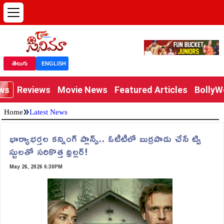
తెలుగు
ENGLISH
ews
Reviews
Movie News
Featured Articles
Bolly
»
Home
Latest News
భార్యాభర్తల కన్నింగ్ ప్లాన్స్.. ఓటీటీలో బుర్రపాడు చేసే ట్వి
స్టులతో సరికొత్త థ్రిల్లర్!
May 26, 2026 6:30PM