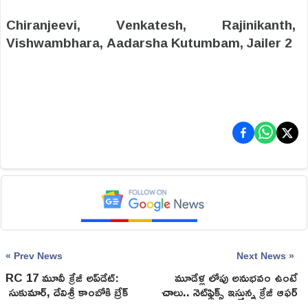
Chiranjeevi, Venkatesh, Rajinikanth,
Vishwambhara, Aadarsha Kutumbam, Jailer 2
« Prev News
Next News »
RC 17 మూవీ క్రేజీ అప్‌డేట్:
మూడేళ్ల లోపు అనుభవం ఉంటే
సుకుమార్, దేవిశ్రీ కాంబోకి బ్రేక్
చాలు.. నెట్‌ఫ్లిక్స్ ఇస్తున్న క్రేజీ ఆఫర్
ప‌డిన‌ట్టేనా.?
ఇదే.!