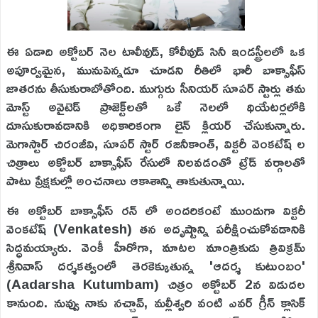
ఈ ఏడాది అక్టోబర్ నెల టాలీవుడ్, కోలీవుడ్ సినీ ఇండస్ట్రీలలో ఒక
అపూర్వమైన, మునుపెన్నడూ చూడని రీతిలో భారీ బాక్సాఫీస్
జాతరను తీసుకురాబోతోంది. ముగ్గురు సీనియర్ సూపర్ స్టార్లు తమ
మోస్ట్ అవైటెడ్ ప్రాజెక్ట్‌లతో ఒకే నెలలో థియేటర్లలోకి
దూసుకురావడానికి అధికారికంగా లైన్ క్లియర్ చేసుకున్నారు.
మెగాస్టార్ చిరంజీవి, సూపర్ స్టార్ రజనీకాంత్, విక్టరీ వెంకటేష్ ల
చిత్రాలు అక్టోబర్ బాక్సాఫీస్ రేసులో నిలవడంతో ట్రేడ్ వర్గాలతో
పాటు ప్రేక్షకుల్లో అంచనాలు ఆకాశాన్ని తాకుతున్నాయి.
ఈ అక్టోబర్ బాక్సాఫీస్ రన్ లో అందరికంటే ముందుగా విక్టరీ
వెంకటేష్ (Venkatesh) తన అదృష్టాన్ని పరీక్షించుకోవడానికి
సిద్ధమయ్యారు. వెంకీ హీరోగా, మాటల మాంత్రికుడు త్రివిక్రమ్
శ్రీనివాస్ దర్శకత్వంలో తెరకెక్కుతున్న 'ఆదర్శ కుటుంబం'
(Aadarsha Kutumbam) చిత్రం అక్టోబర్ 2న విడుదల
కానుంది. నువ్వు నాకు నచ్చావ్, మల్లీశ్వరి వంటి ఎవర్ గ్రీన్ క్లాసిక్