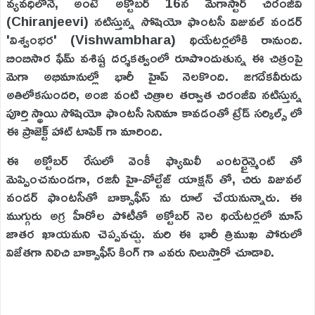
వ్యవధిలోనే, అంటే అక్టోబర్ 16న మెగాస్టార్ చిరంజీవి
(Chiranjeevi) నటిస్తున్న సోషియో ఫాంటసీ విజువల్ వండర్
'విశ్వంభర' (Vishwambhara) థియేటర్లలోకి రానుంది.
బింబిసార ఫేమ్ వశిష్ట దర్శకత్వంలో రూపొందుతున్న ఈ చిత్రంపై
మెగా అభిమానుల్లో భారీ హైప్ నెలకొంది. జగదేకవీరుడు
అతిలోకసుందరి, అంజి వంటి చిత్రాల తర్వాత చిరంజీవి నటిస్తున్న
పూర్తి స్థాయి సోషియో ఫాంటసీ సినిమా కావడంతో ట్రేడ్ సర్కిల్స్ లో
ఈ ప్రాజెక్ట్ హాట్ టాపిక్ గా మారింది.
ఈ అక్టోబర్ రేసులో వెంకీ ఫ్యామిలీ ఎంటర్టైన్మెంట్ తో
మెప్పించనుండగా, రజనీ హై-వోల్టేజ్ యాక్షన్ తో, చిరు విజువల్
వండర్ ఫాంటసీతో బాక్సాఫీస్ ను రూల్ చేయనున్నారు. ఈ
ముగ్గురు అగ్ర హీరోల పోటీతో అక్టోబర్ నెల థియేటర్లలో మాస్
జాతర ఖాయమని చెప్పవచ్చు. మరి ఈ భారీ త్రిముఖ పోరులో
విజేతగా నిలిచి బాక్సాఫీస్ కింగ్ గా ఎవరు నిలుస్తారో చూడాలి.