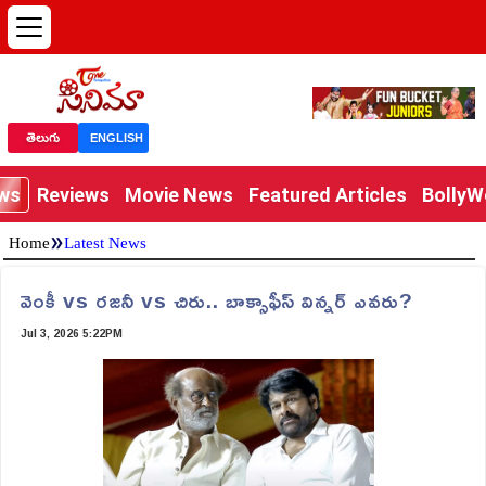
తెలుగు
ENGLISH
ews
Reviews
Movie News
Featured Articles
Bolly
»
Home
Latest News
వెంకీ vs రజనీ vs చిరు.. బాక్సాఫీస్ విన్నర్ ఎవరు?
Jul 3, 2026 5:22PM