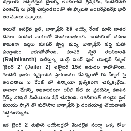
చిత్రాలకు అద్భుతమైన డైలాగ్స్ అందించిన త్రివిక్రమ్, మొదటిసారి
వెంకటేష్ ను డైరెక్ట్ చేస్తుండటంతో ఈ ఫ్యామిలీ ఎంటర్‌టైనర్‌పై భారీ
అంచనాలు ఉన్నాయి.
అయితే అసలైన థ్రిల్, బాక్సాఫీస్ షేక్ అయ్యే రేంజ్ మాస్ జాతర
దసరా పండుగ వారంలో మొదలుకానుంది. ఎందుకంటే దసరా
కానుకగా ఇద్దరు సూపర్ స్టార్ల మధ్య బాక్సాఫీస్ వద్ద మహా
సంగ్రామం జరగబోతోంది. సూపర్ స్టార్ రజనీకాంత్
(Rajinikanth) నటిస్తున్న మోస్ట్ పవర్ ఫుల్ యాక్షన్ సీక్వెల్
'జైలర్ 2' (Jailer 2) అక్టోబర్ 15న విడుదల కాబోతోంది.
మొదటి భాగం సృష్టించిన ప్రభంజనం నేపథ్యంలో ఈ సీక్వెల్ పై
అంచనాలు ఏ రేంజ్ లో ఉన్నాయో ప్రత్యేకంగా చెప్పక్కర్లేదు.
తాజాగా మేకర్స్ అధికారికంగా రిలీజ్ డేట్ ను ప్రకటిస్తూ వదిలిన
గ్లిమ్స్ సోషల్ మీడియాను షేక్ చేస్తోంది. రజనీకాంత్ తనదైన స్టైల్
మరియు స్వాగ్ తో మరోసారి బాక్సాఫీస్ పై దండయాత్ర చేయడానికి
సిద్ధమయ్యారు.
ఇక జైలర్ 2 తుఫాన్ థియేటర్లలో మొదలైన సరిగ్గా ఒక్క రోజు