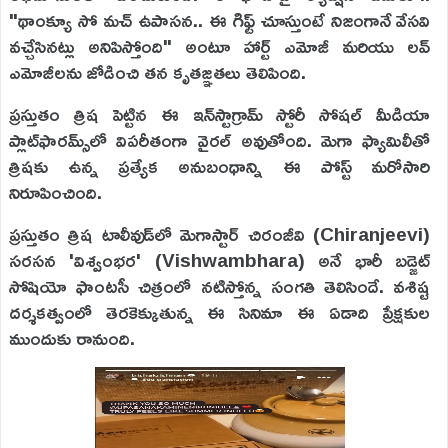
"థాంక్యూ సో మచ్ ఉపాసన.. ఈ గిఫ్ట్ చూస్తుంటే నిజంగానే వేసవి
వచ్చేసినట్లు అనిపిస్తోంది" అంటూ హార్ట్ ఎమోజీ మరియు లవ్
ఎమోజీలను జోడించి తన కృతజ్ఞతలు తెలిపింది.
ప్రస్తుతం త్రిష పెట్టిన ఈ ఇన్‌స్టాగ్రామ్ స్టోరీ సోషల్ మీడియా
ప్లాట్‌ఫారమ్స్‌లో విపరీతంగా వైరల్ అవుతోంది. మెగా ఫ్యామిలీతో
త్రిషకు ఉన్న ప్రత్యేక అనుబంధాన్ని ఈ పోస్ట్ మరోసారి
నిరూపించింది.
ప్రస్తుతం త్రిష టాలీవుడ్‌లో మెగాస్టార్ చిరంజీవి (Chiranjeevi)
సరసన 'విశ్వంభర' (Vishwambhara) అనే భారీ బడ్జెట్
సోషియో ఫాంటసీ చిత్రంలో నటిస్తోన్న సంగతి తెలిసిందే. వశిష్ట
దర్శకత్వంలో తెరకెక్కుతున్న ఈ సినిమా ఈ ఏడాది ప్రేక్షకుల
ముందుకు రానుంది.