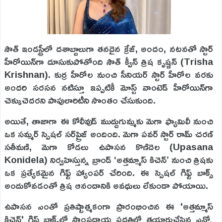
సౌత్ ఇండస్ట్రీలో దశాబ్దాలుగా తనదైన క్రేజ్, అందం, నటనతో స్టార్
హీరోయిన్‌గా దూసుకుపోతోంది సౌత్ క్వీన్ త్రిష కృష్ణన్ (Trisha
Krishnan). కుర్ర హీరోల నుంచి సీనియర్ స్టార్ హీరోల వరకు
అందరి సరసన నటిస్తూ ఇప్పటికీ మోస్ట్ వాంటెడ్ హీరోయిన్‌గా
చెక్కుచెదరని పాపులారిటీని సొంతం చేసుకుంది.
అయితే, తాజాగా ఈ కోలీవుడ్ ముద్దుగుమ్మకు మెగా ఫ్యామిలీ నుంచి
ఒక సమ్మర్ స్పెషల్ సర్‌ప్రైజ్ అందింది. మెగా పవర్ స్టార్ రామ్ చరణ్
సతీమణి, మెగా కోడలు ఉపాసన కొణిదెల (Upasana
Konidela) నిర్వహిస్తున్న బ్రాండ్ ‘అత్తమ్మాస్ కిచెన్’ నుంచి త్రిషకు
ఒక ప్రత్యేకమైన గిఫ్ట్ హ్యాంపర్ చేరింది. ఈ స్పెషల్ గిఫ్ట్ బాక్స్
అందుకోవడంతో త్రిష ఆనందానికి అవధులు లేకుండా పోయాయి.
ఉపాసన ఎంతో ప్రతిష్టాత్మకంగా ప్రారంభించిన ఈ 'అత్తమ్మాస్
కిచెన్' గిఫ్ట్ బాక్స్‌లో సాంప్రదాయ పద్ధతిలో తయారుచేసిన ఎన్నో