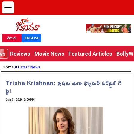
తెలుగు
ENGLISH
ews
Reviews
Movie News
Featured Articles
Bolly
»
Home
Latest News
Trisha Krishnan: త్రిషకు మెగా ఫ్యామిలీ సర్‌ప్రైజ్ గి
ఫ్ట్!
Jun 3, 2026 1:20PM