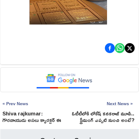
« Prev News
Next News »
Shiva rajkumar:
ఓటీటీలోకి లోకేష్ క‌న‌క‌రాజ్ మూవీ..
గౌరనాయుడు అసలు క్యారక్టర్ ఈ
స్ట్రీమింగ్ ఎప్ప‌టి నుంచి అంటే?
హీరోదే.. థియేటర్లు దద్దరిల్లడం
ఖాయం