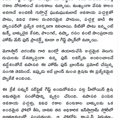
రకాల నోరూరించే వంటకాలు ఉన్నాయి. ముఖ్యంగా వేసవి కాలం
అనగానే అందరికీ గుర్తొచ్చే ఘుమఘుమలాడే ఆవకాయ పచ్చళ్లతో
పాటు, వివిధ రకాల రుచికరమైన పొడులు, పచ్చళ్ల జాడి ఈ
హ్యాంపర్‌లో ప్రత్యేక ఆకర్షణగా నిలిచాయి. వీటితో పాటు ఇన్స్టంట్
మిక్స్ బాక్సులైన కేసరి, పొంగల్, ఉప్మా, రసం వంటి సాంప్రదాయ
హోమ్ మేడ్ ఫుడ్ ప్రొడక్ట్స్ కూడా ఆ గిఫ్ట్ ప్యాక్‌లో ఉన్నాయి.
మెగాస్టార్ చిరంజీవి గారి ఇంట్లో తయారుచేసే అచ్చమైన తెలుగు
రుచులను దేశవ్యాప్తంగా ఉన్న ఫుడ్ లవర్స్‌కు అందించాలనే
ఉద్దేశంతోనే ఉపాసన ఈ హోమ్ ఫుడ్ బ్రాండ్‌ను ప్రమోట్ చేస్తున్న
సంగతి తెలిసిందే. ఇప్పుడు అదే బ్రాండ్ నుంచి త్రిషకు ఈ ప్రత్యేకమైన
ప్యాకేజీ అందింది.
ఈ క్రేజీ సమ్మర్ సర్‌ప్రైజ్ గిఫ్ట్ అందుకోవడం పట్ల హీరోయిన్ త్రిష
అమితమైన సంతోషాన్ని వ్యక్తం చేసింది. ఉపాసన పంపిన
ఆవకాయ పచ్చళ్లు, వివిధ రకాల వంటకాల బాక్సులను ఒక
అందమైన ఫోటో తీసి, దానిని తన అధికారిక ఇన్‌స్టాగ్రామ్ స్టోరీలో
అభిమానులతో పంచుకుంది. ఆ ఫోటోపై క్యాప్షన్ పెడుతూ..