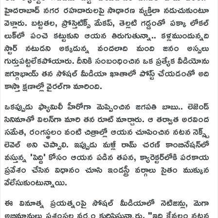
హైదరాబాద్ నగర రహదారులపై సాధారణ వ్యక్తిలా నడుచుకుంటూ
వెళ్లారు. బట్టతల, ప్రోస్తెటిక్స్ మేకప్, తెల్లటి గడ్డంతో పక్కా లోకల్
లుక్‌లో పంచె కట్టుకుని ఆయన తిరుగుతున్నా.. కళ్లముందున్నది
స్టార్ నటుడని అక్కడున్న వందలాది మంది జనం అస్సలు
గుర్తుపట్టలేకపోయారు. దీనికి సంబంధించిన ఒక ప్రత్యేక వీడియోను
జగ్గూభాయ్ తన సోషల్ మీడియా ఖాతాలో పోస్ట్ చేయడంతో అది
కాస్తా క్షణాల్లో వైరల్‌గా మారింది.
ఒకప్పుడు ఫ్యామిలీ హీరోగా మెప్పించిన జగపతి బాబు.. లెజెండ్
సినిమాతో విలన్‌గా మారి తన రూట్ మార్చారు. ఆ తర్వాత అరవింద
సమేత, రంగస్థలం వంటి చిత్రాల్లో ఆయన చూపించిన నటన నెక్స్ట్
లెవెల్ అని చెప్పాలి. ఇప్పుడు మళ్లీ రామ్ చరణ్ కాంబినేషన్‌లో
వస్తున్న 'పెద్ది' కోసం ఆయన పడిన తపన, క్యారెక్టర్‌లోకి పరకాయ
ప్రవేశం చేసిన విధానం చూసి ఇండస్ట్రీ వర్గాలు సైతం ముక్కున
వేలేసుకుంటున్నాయి.
ఈ వినూత్న ప్రయత్నంపై సోషల్ మీడియాలో నెటిజన్లు, మెగా
అభిమానులు ప్రశంసల వర్షం కురిపిస్తున్నారు. "ఇది కేవలం నటన