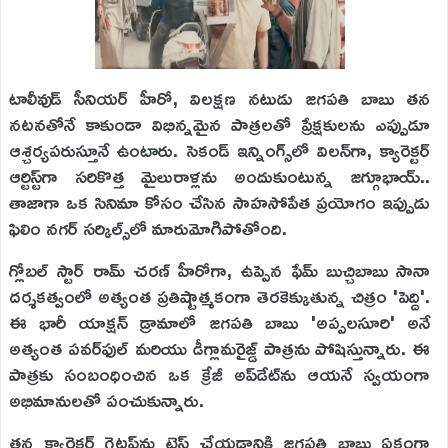
టాలీవుడ్ సీనియర్ హీరో, విలక్షణ నటుడు జగపతి బాబు తన
నటనతోనే కాకుండా విభిన్నమైన పాత్రలతో ప్రేక్షకులను ఎప్పుడూ
ఆశ్చర్యపరుస్తూనే ఉంటారు. సెకండ్ ఇన్నింగ్స్‌లో విలన్‌గా, క్యారెక్టర్
ఆర్టిస్ట్‌గా సరికొత్త మైలురాళ్లను అందుకుంటున్న జగ్గూభాయ్..
తాజాగా ఒక సినిమా కోసం చేసిన సాహసోపేత ప్రయోగం ఇప్పుడు
ఫిలిం నగర్ సర్కిల్స్‌లో మారుమోగిపోతోంది.
గ్లోబల్ స్టార్ రామ్ చరణ్ హీరోగా, ఉప్పెన ఫేమ్ బుచ్చిబాబు సానా
దర్శకత్వంలో అత్యంత ప్రతిష్టాత్మకంగా తెరకెక్కుతున్న చిత్రం 'పెద్ది'.
ఈ భారీ యాక్షన్ డ్రామాలో జగపతి బాబు 'అప్పలసూరి' అనే
అత్యంత పవర్‌ఫుల్ మరియు డీగ్లామరైజ్డ్ పాత్రను పోషిస్తున్నారు. ఈ
పాత్రకు సంబంధించిన ఒక క్రేజీ అప్‌డేట్‌ను ఆయనే స్వయంగా
అభిమానులతో పంచుకున్నారు.
తన క్యారెక్టర్ గెటప్‌ను టెస్ట్ చేయడానికి జగపతి బాబు ఏకంగా