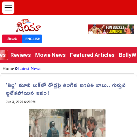
తెలుగు
ENGLISH
ews
Reviews
Movie News
Featured Articles
Bolly
»
Home
Latest News
'పెద్ది' మూవీ లుక్‌లో రోడ్లపై తిరిగిన జగపతి బాబు.. గుర్తుప
ట్టలేకపోయిన జనం!
Jun 3, 2026 6:29PM