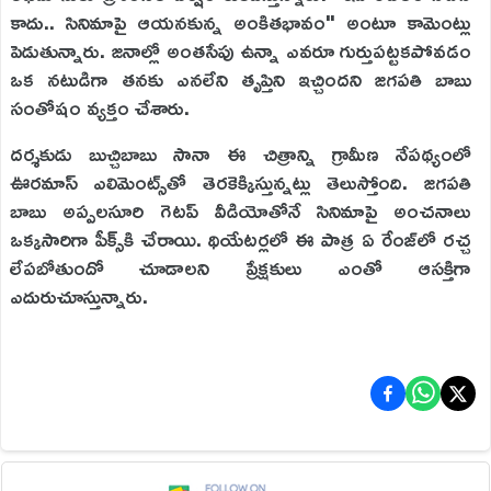
కాదు.. సినిమాపై ఆయనకున్న అంకితభావం" అంటూ కామెంట్లు
పెడుతున్నారు. జనాల్లో అంతసేపు ఉన్నా ఎవరూ గుర్తుపట్టకపోవడం
ఒక నటుడిగా తనకు ఎనలేని తృప్తిని ఇచ్చిందని జగపతి బాబు
సంతోషం వ్యక్తం చేశారు.
దర్శకుడు బుచ్చిబాబు సానా ఈ చిత్రాన్ని గ్రామీణ నేపథ్యంలో
ఊరమాస్ ఎలిమెంట్స్‌తో తెరకెక్కిస్తున్నట్లు తెలుస్తోంది. జగపతి
బాబు అప్పలసూరి గెటప్ వీడియోతోనే సినిమాపై అంచనాలు
ఒక్కసారిగా పీక్స్‌కి చేరాయి. థియేటర్లలో ఈ పాత్ర ఏ రేంజ్‌లో రచ్చ
లేపబోతుందో చూడాలని ప్రేక్షకులు ఎంతో ఆసక్తిగా
ఎదురుచూస్తున్నారు.