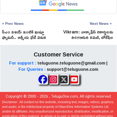
« Prev News
Next News »
సీఎం విజయ్ ఇంటికి ఖుష్బూ
Vikram: బాక్సాఫీస్ రికార్డులను
ఫ్యామిలీ.. ఆత్మీయ భేటీ వెనుక
తిరగరాసిన క‌మ‌ల్‌, లోకేష్‌ల
అసలు కథ!
‘విక్రమ్’.. నేటికి 4 ఏళ్లు!
Customer Service
For support :
teluguone.teluguone@gmail.com |
For Queries :
support@teluguone.com
Copyright © 2000 -
2026
, TeluguOne.com, All rights reserved.
Disclaimer :
All content on this website, including text, images, videos, graphics,
and audio, is the intellectual property of ObjectOne Information Systems Ltd.
and/or its affiliates. Any unauthorized reproduction, distribution, modification, or
publication of this material, in whole or in part, is strictly prohibited without prior