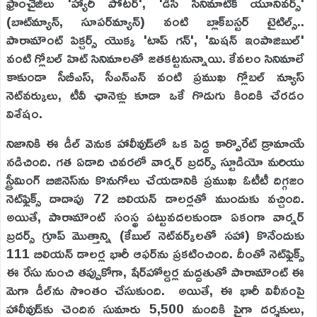
ఫ్రాంచైజీలు 'హ్యారీ పోటర్', 'డీసీ సినిమాటిక్ యూనివర్స్'
(బాట్‌మ్యాన్, సూపర్‌మ్యాన్) వంటి బ్లాక్‌బస్టర్ టైటిల్స్..
పారామౌంట్ పిక్చర్స్ యొక్క 'టాప్ గన్', 'మిషన్ ఇంపాజిబుల్'
వంటి గ్లోబల్ హిట్ సినిమాలతో జతకట్టనున్నాయి. కేవలం సినిమాలే
కాకుండా సీబీఎస్, సీఎన్ఎన్ వంటి ప్రముఖ గ్లోబల్ న్యూస్
నెట్‌వర్కులు, టీవీ ఛానెళ్లు కూడా ఒకే గొడుగు కిందికి చేరడం
విశేషం.
నిజానికి ఈ డీల్ వెనుక హాలీవుడ్‌లో ఒక పెద్ద కార్పొరేట్ డ్రామాయే
నడిచింది. గత ఏడాది చివరలో వార్నర్ బ్రదర్స్ స్టూడియో మరియు
స్ట్రీమింగ్ బిజినెస్‌ను కొనుగోలు చేయడానికి ప్రముఖ ఓటీటీ దిగ్గజం
నెట్‌ఫ్లిక్స్ దాదాపు 72 బిలియన్ డాలర్లతో ముందుకు వచ్చింది.
అయితే, పారామౌంట్ సంస్థ పట్టువదలకుండా ఏకంగా వార్నర్
బ్రదర్స్ గ్రూప్ మొత్తాన్ని (కేబుల్ నెట్‌వర్క్‌లతో సహా) కొనేందుకు
111 బిలియన్ డాలర్ల భారీ ఆఫర్‌ను ప్రకటించింది. దీంతో నెట్‌ఫ్లిక్స్
ఈ రేసు నుంచి తప్పుకోగా, షేర్‌హోల్డర్ల మద్దతుతో పారామౌంట్ ఈ
మెగా డీల్‌ను సొంతం చేసుకుంది. అయితే, ఈ భారీ విలీనంపై
హాలీవుడ్‌కు చెందిన సుమారు 5,500 మందికి పైగా దర్శకులు,