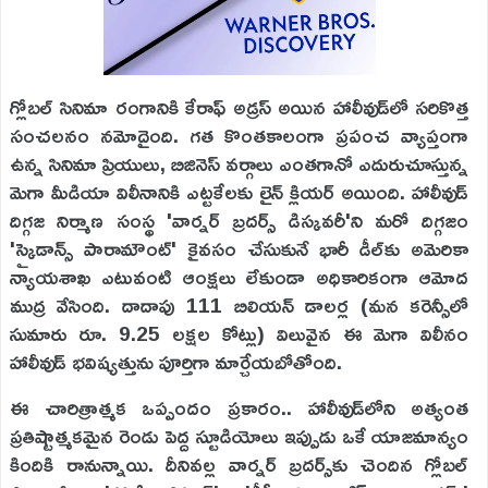
గ్లోబల్ సినిమా రంగానికి కేరాఫ్ అడ్రస్ అయిన హాలీవుడ్‌లో సరికొత్త
సంచలనం నమోదైంది. గత కొంతకాలంగా ప్రపంచ వ్యాప్తంగా
ఉన్న సినిమా ప్రియులు, బిజినెస్ వర్గాలు ఎంతగానో ఎదురుచూస్తున్న
మెగా మీడియా విలీనానికి ఎట్టకేలకు లైన్ క్లియర్ అయింది. హాలీవుడ్
దిగ్గజ నిర్మాణ సంస్థ 'వార్నర్ బ్రదర్స్ డిస్కవరీ'ని మరో దిగ్గజం
'స్కైడాన్స్ పారామౌంట్' కైవసం చేసుకునే భారీ డీల్‌కు అమెరికా
న్యాయశాఖ ఎటువంటి ఆంక్షలు లేకుండా అధికారికంగా ఆమోద
ముద్ర వేసింది. దాదాపు 111 బిలియన్ డాలర్ల (మన కరెన్సీలో
సుమారు రూ. 9.25 లక్షల కోట్లు) విలువైన ఈ మెగా విలీనం
హాలీవుడ్ భవిష్యత్తును పూర్తిగా మార్చేయబోతోంది.
ఈ చారిత్రాత్మక ఒప్పందం ప్రకారం.. హాలీవుడ్‌లోని అత్యంత
ప్రతిష్టాత్మకమైన రెండు పెద్ద స్టూడియోలు ఇప్పుడు ఒకే యాజమాన్యం
కిందికి రానున్నాయి. దీనివల్ల వార్నర్ బ్రదర్స్‌కు చెందిన గ్లోబల్