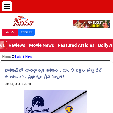
తెలుగు
ENGLISH
ews
Reviews
Movie News
Featured Articles
Bolly
»
Home
Latest News
హాలీవుడ్‌లో చారిత్రాత్మక విలీనం.. రూ. 9 లక్షల కోట్ల డీల్‌
కు యు.ఎస్. ప్రభుత్వం గ్రీన్ సిగ్నల్!
Jun 13, 2026 1:51PM