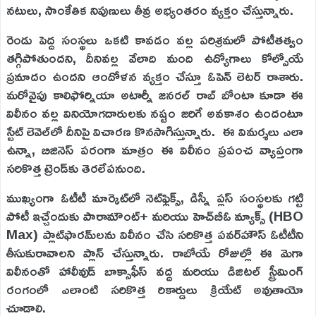
నటులు, సాంకేతిక నిపుణులు తీవ్ర అభ్యంతరం వ్యక్తం చేస్తున్నారు.
రెండు పెద్ద సంస్థలు ఒకటి కావడం వల్ల పరిశ్రమలో పోటీతత్వం
తగ్గిపోతుందని, దీనివల్ల వేలాది మంది ఉద్యోగాలు కోల్పోయే
ప్రమాదం ఉందని ఆందోళన వ్యక్తం చేస్తూ ఓపెన్ లెటర్ రాశారు.
మరోవైపు కాలిఫోర్నియా అటార్నీ జనరల్ రాబ్ బోంటా కూడా ఈ
విలీనం వల్ల వినియోగదారులకు నష్టం జరిగే అవకాశం ఉందంటూ
స్టేట్ లెవెల్‌లో దీనిపై విచారణ కొనసాగిస్తున్నారు. ఈ విమర్శలు ఎలా
ఉన్నా, బిజినెస్ పరంగా మాత్రం ఈ విలీనం ప్రపంచ వ్యాప్తంగా
సరికొత్త ట్రెండ్‌కు తెరలేపనుంది.
ముఖ్యంగా ఓటీటీ మార్కెట్‌లో నెట్‌ఫ్లిక్స్, డిస్నీ ప్లస్ సంస్థలకు గట్టి
పోటీ ఇచ్చేందుకు పారామౌంట్+ మరియు హెచ్‌బీఓ మ్యాక్స్ (HBO
Max) ప్లాట్‌ఫారమ్‌లను విలీనం చేసి సరికొత్త పవర్‌హౌస్ ఓటీటీని
తీసుకురావాలని ప్లాన్ చేస్తున్నారు. రాబోయే రోజుల్లో ఈ మెగా
విలీనంతో హాలీవుడ్ బాక్సాఫీస్ వద్ద మరియు డిజిటల్ స్ట్రీమింగ్
రంగంలో ఎలాంటి సరికొత్త రికార్డులు క్రియేట్ అవుతాయో
చూడాలి.