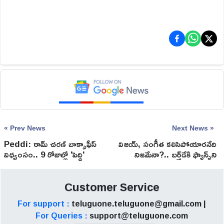
« Prev News
Next News »
Peddi: రామ్ చరణ్ బాక్సాఫీస్
విజ‌య్‌, సంగీత క‌లిసిపోయార‌నేది
విధ్వంసం.. 9 రోజుల్లో 'పెద్ది'
నిజమేనా?.. బ‌ర్త్‌డేకి ఫ్యాన్స్‌ని
సంచలన కలెక్షన్లు ఇవే!
స‌ర్‌ప్రైజ్ చేస్తారా?
Customer Service
For support :
teluguone.teluguone@gmail.com |
For Queries :
support@teluguone.com