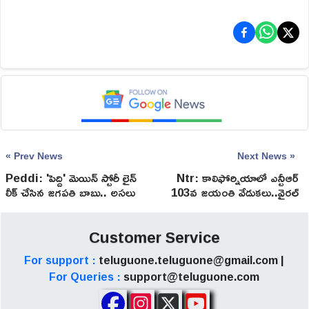
« Prev News
Next News »
Peddi: 'పెద్ది' మెయిన్ స్టోరీ లైన్
Ntr: కాలిఫోర్నియాలో ఎన్టీఆర్
లీక్ చేసిన జగపతి బాబు.. అసలు
103వ జయంతి వేడుకలు..వైరల్
కథ ఇదేనా!
అవుతున్న పూర్తి మ్యాటర్
Customer Service
For support :
teluguone.teluguone@gmail.com |
For Queries :
support@teluguone.com