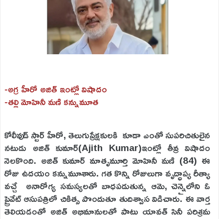
-అగ్ర హీరో అజిత్ ఇంట్లో విషాదం
-తల్లి మోహినీ మణి కన్నుమూత
కోలీవుడ్ స్టార్ హీరో, తెలుగుప్రేక్షకులకి కూడా ఎంతో సుపరిచితులైన
నటుడు అజిత్ కుమార్(Ajith Kumar)ఇంట్లో తీవ్ర విషాదం
నెలకొంది. అజిత్ కుమార్ మాతృమూర్తి మోహినీ మణి (84) ఈ
రోజు ఉదయం కన్నుమూశారు. గత కొన్ని రోజులుగా వృద్ధాప్య రీత్యా
వచ్చే అనారోగ్య సమస్యలతో బాధపడుతున్న ఆమె, చెన్నైలోని ఓ
ప్రైవేట్ ఆసుపత్రిలో చికిత్స పొందుతూ తుదిశ్వాస విడిచారు. ఈ వార్త
తెలియడంతో అజిత్ అభిమానులతో పాటు యావత్ సినీ పరిశ్రమ