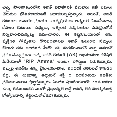
చెన్నై పాలవాక్కంలోని అజిత్ నివాసానికి పలువురు సినీ నటులు
చేరుకుని భౌతికకాయానికి నివాళులర్పిస్తున్నారు. అయితే, అజిత్
కుటుంబ ఆచారం ప్రకారం అంత్యక్రియలు అత్యంత సాదాసీదాగా,
కేవలం కుటుంబ సభ్యులు, అత్యంత సన్నిహితుల సమక్షంలోనే
నిర్వహించనున్నట్లు సమాచారం. ఈ కష్టసమయంలో తమ
వ్యక్తిగత గోప్యతను గౌరవించాలని అజిత్ కుటుంబ సభ్యులు
కోరారు.తమ అభిమాన హీరో తల్లి మరణించారనే వార్త వినగానే
ప్రపంచవ్యాప్తంగా ఉన్న అజిత్ కుమార్ (AK) అభిమానులు సోషల్
మీడియాలో 'RIP Amma' అంటూ పోస్టులు పెడుతున్నారు.
అమ్మపై అజిత్‌కు ఉన్న ప్రేమాభిమానాలు అందరికీ తెలిసినవే కావడం
వల్ల, ఈ దుఃఖాన్ని తట్టుకునే శక్తి ఆ భగవంతుడు అజిత్‌కు
ప్రసాదించాలని ప్రార్థిస్తున్నారు. సినిమా షూటింగులలో ఎంత బిజీగా
ఉన్నా కుటుంబానికి ఎంతో ప్రాధాన్యత ఇచ్చే అజిత్, తన మాతృమూర్తి
కోల్పోవడాన్ని జీర్ణించుకోలేకపోతున్నారు.