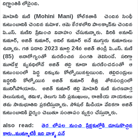
దిగ్భ్రాంతికి లోనైంది.
మోహినీ మణి (Mohini Mani) కోల్‌కతాకి చెందిన సింధీ
కుటుంబానికి చెందిన మహిళ. ఆమె కేరళలోని పాలక్కాడ్‌కు చెందిన
పి.ఎస్. మణిని ప్రేమించి వివాహం చేసుకున్నారు. వీరికి అనూప్
కుమార్, అజిత్ కుమార్, అనిల్ కుమార్ అనే ముగ్గురు కుమారులు
ఉన్నారు. గత ఏడాది 2023 మార్చి 24న అజిత్ తండ్రి పి.ఎస్. మణి
(85) అనారోగ్యంతో మరణించిన సంగతి తెలిసిందే. సరిగ్గా
మూడేళ్ల వ్యవధిలోనే అజిత్ తల్లి కూడా మరణించడంతో ఆ
కుటుంబంలో పెద్ద దిక్కును కోల్పోయినట్లయింది. తల్లిదండ్రులు
ఇద్దరినీ కోల్పోయిన అజిత్ కుమార్ తీవ్ర శోకసంద్రంలో
మునిగిపోయారు. అజిత్ కుమార్ తల్లి మోహినీ మణి మరణవార్త
తెలుసుకున్న తమిళ, తెలుగు సినీ ప్రముఖులు, రాజకీయ నాయకులు
తమ సానుభూతిని ప్రకటిస్తున్నారు. సోషల్ మీడియా వేదికగా అజిత్
కుటుంబానికి ధైర్యం చెబుతూ సంతాపం వ్యక్తం చేస్తున్నారు.
also read:
తెర లోపల నుంచి ప్రేక్షకుల్లోకి దూసుకొచ్చిన
కారు..ముమ్మాటికీ ఇది వాళ్ళ పనే