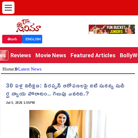
తెలుగు
ENGLISH
ews
Reviews
Movie News
Featured Articles
Bolly
»
Home
Latest News
30 ఏళ్ల నిరీక్షణ: వీరప్పన్ ఆరోపణలపై నటి సుకన్య సుదీ
ర్ఘ న్యాయ పోరాటం.. గెలుపు ఎవరిది.?
Jul 5, 2026 1:55PM