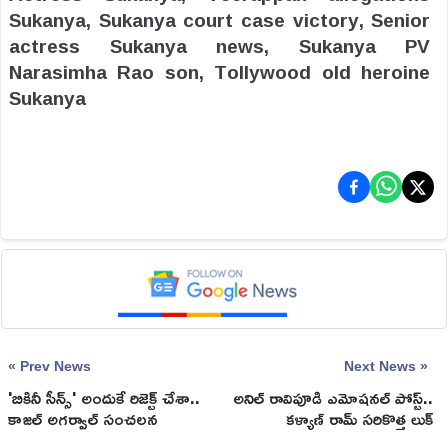
Sukanya, Sukanya court case victory, Senior
actress Sukanya news, Sukanya PV
Narasimha Rao son, Tollywood old heroine
Sukanya
« Prev News
Next News »
'బికినీ సీన్స్' అందుకే రిజెక్ట్ చేశా..
అనిల్ రావిపూడి ఎమోషనల్ పోస్ట్..
కాజల్ అగర్వాల్ సంచలన
కళ్యాణ్ రామ్ సరికొత్త లుక్
వ్యాఖ్యలు!
చూశారా?