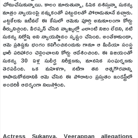
చోటుచేసుకున్నాయి. కాలం మారుతున్నా, ఓపిక నశిస్తున్నా సుకన్య
మాత్రం న్యాయంపై నమ్మకంతో పట్టుదలతో పోరాడుతూనే వచ్చారు.
ఎట్టకేలకు ఇటీవలే ఈ కేసులో ఆమెకు పూర్తి అనుకూలంగా కోర్టు
తీర్పునిచ్చింది. వీరప్పన్ చేసిన వ్యాఖ్యల్లో ఎలాంటి నిజం లేదని, నటి
సుకన్య నిర్దోషి అని న్యాయస్థానం స్పష్టం చేసింది. అంతేకాకుండా,
ఆమె ప్రతిష్టకు భంగం కలిగించినందుకు గానూ ఆ మీడియా సంస్థ
భారీ పరిహారం చెల్లించాలని కోర్టు ఆదేశించింది. ఈ విజయంతో
సుకన్య 30 ఏళ్ల సుదీర్ఘ నిరీక్షణకు, మానసిక సంఘర్షణకు
తెరపడింది. ఒక మహిళగా, నటిగా తన ఆత్మగౌరవాన్ని
కాపాడుకోవడానికి ఆమె చేసిన ఈ పోరాటం ప్రస్తుతం ఇండస్ట్రీలో
అందరికీ ఆదర్శంగా నిలుస్తోంది.
Actress Sukanya, Veerappan allegations