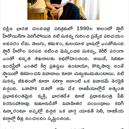
దక్షిణ భారత చలనచిత్ర పరిశ్రమలో 1990ల కాలంలో స్టార్
హీరోయిన్‌గా వెలిగిపోయిన నటి సుకన్య గురించి ప్రత్యేక పరిచయం
అవసరం లేదు. తెలుగు, తమిళం, మలయాళ భాషల్లో ఎంతోమంది
స్టార్ హీరోల సరసన నటించి మెప్పించిన సుకన్య, కెరీర్ పరంగా
ఎంతో ఉన్నత శిఖరాలను అధిరోహించింది. అయితే, సినిమా
ఇండస్ట్రీలో ఎంతటి కీర్తి ప్రతిష్టలు ఉంటాయో, కొన్నిసార్లు అంతే
స్థాయిలో ఊహించని వివాదాలు కూడా చుట్టుముడుతుంటాయి. నటి
సుకన్య జీవితంలో కూడా సరిగ్గా అలాంటి ఒక వివాదమే తెరపైకి
వచ్చింది. ఒకానొక దశలో ఆమె దేశ రాజకీయాల్లోనే అత్యంత
ప్రభావవంతమైన వ్యక్తి, భారతదేశ మాజీ ప్రధానమంత్రి పీవీ
నరసింహారావు కుమారుడితో వివాహేతర సంబంధాలు కలిగి
ఉన్నారంటూ అప్పట్లో వచ్చిన ఒక వార్త యావత్ సినీ, రాజకీయ
వర్గాల్లో తీవ్ర సంచలనం సృష్టించింది.