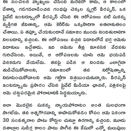
ఈ సంచలన వ్యాఖ్యలు చేసింది మరెవరో కాదు, ఆ కాలంలో
దేశాన్ని గడగడలాడించిన గంధపు చెక్కల స్మగ్లర్ వీరప్పన్. ఒక
ప్రైవేట్ ఇంటర్వ్యూలో వీరప్పన్ చేసిన ఈ ఆరోపణలు నటి సుకన్య
వ్యక్తిగత జీవితాన్ని, ఆమె కెరీర్‌ను ఒక్కసారిగా అతలాకుతలం
చేశాయి. ఏ తప్పూ చేయకుండానే సమాజం ముందు నిందితురాలిగా
నిలబడాల్సి వ‌చ్చింది. ఈ ఆరోప‌ణ‌లు వ‌చ్చిన ఏడాదిలోనే భ‌ర్త ఆమెకు
విడాకులు ఇచ్చేశాడు. ఇది ఆమెను తీవ్ర మానసిక వేదనకు
గురిచేసింది. అయితే, ఆ ఆరోపణలను చూసి ఆమె భయపడి
వెనకడుగు వేయలేదు. తనపై పడిన ఆ నిందను ఎలాగైనా
తుడిచేసుకోవాలని, సమాజంలో తన నిర్దోషిత్వాన్ని
నిరూపించుకోవాలని ఆమె గట్టిగా నిశ్చయించుకున్నారు. వీరప్పన్
ఇంటర్వ్యూను ప్రసారం చేసిన ప్రైవేట్ మీడియా ఛానల్, పత్రికలపై
ఆమె చట్టపరమైన పోరాటానికి సిద్ధమయ్యారు.
అలా మొదలైన సుకన్య న్యాయపోరాటం అంత సులభంగా
సాగలేదు. తన ఆత్మగౌరవాన్ని కాపాడుకోవడం కోసం ఆమె ఏకంగా
30 సంవత్సరాల పాటు కోర్టుల చుట్టూ తిరగాల్సి వచ్చింది. మూడు
దశాబ్దాల సుదీర్ఘ కాలం పాటు సాగిన ఈ కేసులో ఎన్నో మలుపులు