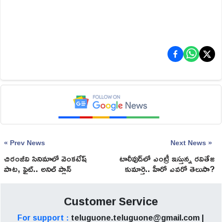
« Prev News
Next News »
చిరంజీవి సినిమాలో వెంకటేష్‌
టాలీవుడ్‌లో ఎంట్రీ ఇస్తున్న రవితేజ
పాట, ఫైట్‌.. అనిల్‌ ప్లాన్‌
కుమార్తె.. హీరో ఎవరో తెలుసా?
అదిరిందిగా!
Customer Service
For support :
teluguone.teluguone@gmail.com |