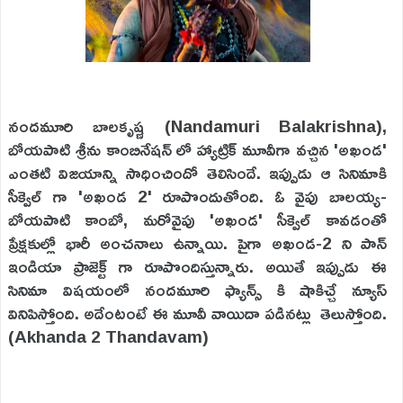
నందమూరి బాలకృష్ణ (Nandamuri Balakrishna),
బోయపాటి శ్రీను కాంబినేషన్ లో హ్యాట్రిక్ మూవీగా వచ్చిన 'అఖండ'
ఎంతటి విజయాన్ని సాధించిందో తెలిసిందే. ఇప్పుడు ఆ సినిమాకి
సీక్వెల్ గా 'అఖండ 2' రూపొందుతోంది. ఓ వైపు బాలయ్య-
బోయపాటి కాంబో, మరోవైపు 'అఖండ' సీక్వెల్ కావడంతో
ప్రేక్షకుల్లో భారీ అంచనాలు ఉన్నాయి. పైగా అఖండ-2 ని పాన్
ఇండియా ప్రాజెక్ట్ గా రూపొందిస్తున్నారు. అయితే ఇప్పుడు ఈ
సినిమా విషయంలో నందమూరి ఫ్యాన్స్ కి షాకిచ్చే న్యూస్
వినిపిస్తోంది. అదేంటంటే ఈ మూవీ వాయిదా పడినట్లు తెలుస్తోంది.
(Akhanda 2 Thandavam)