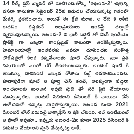
14 రీల్స్ ప్లస్ బ్యానర్ లో రూపొందుతోన్న 'అఖండ-2' చిత్రాన్ని
దసరా కానుకగా సెప్టెంబర్ 25న విడుదల చేయనున్నట్లు గతంలో
మేకర్స్ ప్రకటించారు. అయితే ఈ క్రేజీ మూవీ, ఆ డేట్ కి రిలీజ్
కావడం కష్టమనే అభిప్రాయాలు ఇండస్ట్రీ వర్గాల్లో
వ్యక్తమవుతున్నాయి. అఖండ-2 ని భారీ బడ్జెట్ తో పాన్ ఇండియా
ప్రాజెక్ట్ గా ఎక్కడా కాంప్రమైజ్ కాకుండా తెరకెక్కిస్తున్నారు.
హిమాలయాల్లో ఇంతవరకు ఎవరూ చూపించని సరికొత్త
లొకేషన్లలో కీలక సన్నివేశాలను షూట్ చేస్తున్నారు. ఇలా ప్రతి
విషయంలో ఎంతో కేర్ తీసుకుంటున్నారు. అందుకే షూట్ కి
అనుకున్న దానికంటే ఎక్కువ రోజులు పట్టే అవకాశముందట.
హడావుడిగా షూట్ ని పూర్తి చేసే కంటే, ఆలస్యంగా వచ్చినా
అంచనాలకు మించిన అవుట్ పుట్ తో సర్ ప్రైజ్ చేయాలని
చూస్తున్నారట. అందుకే సినిమాని డిసెంబర్ కి వాయిదా వేసే
ఆలోచనలో ఉన్నట్లు వార్తలొస్తున్నాయి. అఖండ కూడా 2021
డిసెంబర్ లోనే విడుదలై బాక్సాఫీస్ ని షేక్ చేసింది. అదే సెంటిమెంట్
ని ఫాలో అవుతూ.. ఇప్పుడు అఖండ-2ని కూడా 2025 డిసెంబర్ కి
విడుదల చేయాలని ప్లాన్ చేస్తున్నట్లు టాక్.