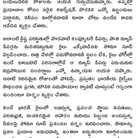
బయలుదేరిన రోజులను ఆయన గుర్తుచేసుకున్నారు. అప్పట్లో
ప్రయాణాల కోసం సరైన రిజర్వేషన్ దొరకక ఎన్నో ఇబ్బందులు
పడ్డానని, కనీసం కూర్చోవడానికి కూడా చోటు ఉండేది కాదని
ఆవేదన వ్యక్తం చేశారు.
అలాంటి క్లిష్ట పరిస్థితుల్లో పొడవాటి కంప్యూటర్ పేపర్లు, పాత న్యూస్
పేపర్లను మడతపెట్టుకుని రైలు ఎక్కేవాడినని సోనూ సూద్
వెల్లడించారు. రాత్రి వేళల్లో పడుకోవడానికి స్థలం లేక, రైలు బోగీల్లో
ఉండే టాయిలెట్ పరిసరాల్లోనే ఆ న్యూస్ పేపర్లు పరుచుకుని
నిద్రపోయిన సందర్భాలు ఎన్నో ఉన్నాయని ఆయన చెప్పారు.
ఆనాటి కఠినమైన రోజులతో పోలిస్తే.. ప్రస్తుతం భారతీయ రైల్వేలు
సాధించిన ప్రగతి, మౌలిక సదుపాయాల క్వాలిటీ చూస్తుంటే గర్వంగా
ఉందంటూ హర్షం వ్యక్తం చేశారు.
వందే భారత్ రైలులో లభిస్తున్న ప్రపంచ స్థాయి వసతులు,
పరిశుభ్రత, రుచికరమైన ఆహారం మరియు సిబ్బంది అందిస్తున్న
సేవలపై సోనూ సూద్ ప్రశంసల వర్షం కురిపించారు. సామాన్య
ప్రజల ప్రయాణ అనుభవాన్ని ఇంతలా అద్భుతంగా మార్చినందుకు