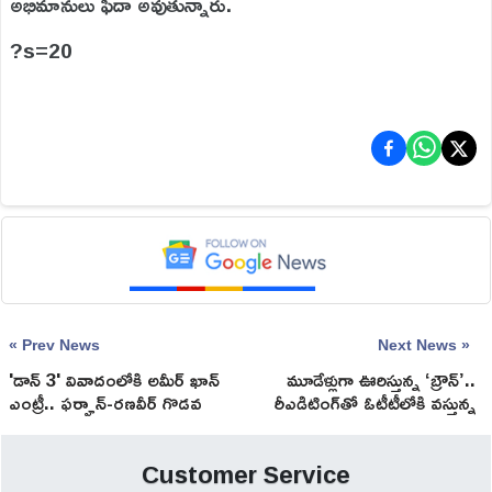
అభిమానులు ఫిదా అవుతున్నారు.
?s=20
« Prev News
Next News »
'డాన్ 3' వివాదంలోకి అమీర్ ఖాన్
మూడేళ్లుగా ఊరిస్తున్న ‘బ్రౌన్’..
ఎంట్రీ.. ఫర్హాన్-రణవీర్ గొడవ
రీఎడిటింగ్‌తో ఓటీటీలోకి వ‌స్తున్న‌
ఎండ్ అవుతుందా?
క్రైమ్ థ్రిల్ల‌ర్‌!
Customer Service