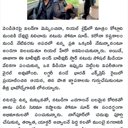
వెండితెరపై విలన్‌గా మెప్పించినా, రియల్ లైఫ్‌లో మాత్రం కోట్లాది
మందికి దేవుడై నిలిచాడు నటుడు సోనూ సూద్. కరోనా కష్టకాలం
నుండి నేటివరకు ఆపదలో ఉన్న ప్రతి ఒక్కరికీ నేనున్నానంటూ
అండగా నిలబడుతూ రియల్ హీరో అనిపించుకున్నారు. అయితే,
తాజాగా ఈ టాలీవుడ్ అండ్ బాలీవుడ్ స్టార్ నటుడు సోషల్ మీడియా
వేదికగా పంచుకున్న ఒక వీడియో ఇప్పుడు నెట్టింట విపరీతంగా
వైరల్ అవుతోంది. లగ్జరీ వందే భారత్ ఎక్స్‌ప్రెస్ రైలులో
ప్రయాణించిన ఆయన, తన పాత జ్ఞాపకాలను గుర్తుచేసుకుంటూ
తీవ్ర భావోద్వేగానికి లోనయ్యారు.
నటనపై ఉన్న మక్కువతో, నటుడిగా ఎదగాలనే బలమైన కోరికతో
తాను పడిన సినిమా కష్టాలను సోనూ సూద్ ఈ సందర్భంగా
అభిమానులతో పంచుకున్నారు. నాగ్‌పూర్‌లో చదువు పూర్తి
చేసుకున్న తర్వాత, యాక్టర్ అవ్వాలనే పెద్ద కలతో ముంబై నగరానికి