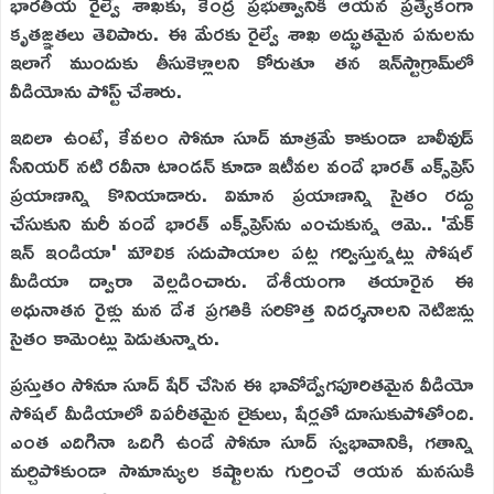
భారతీయ రైల్వే శాఖకు, కేంద్ర ప్రభుత్వానికి ఆయన ప్రత్యేకంగా
కృతజ్ఞతలు తెలిపారు. ఈ మేరకు రైల్వే శాఖ అద్భుతమైన పనులను
ఇలాగే ముందుకు తీసుకెళ్లాలని కోరుతూ తన ఇన్‌స్టాగ్రామ్‌లో
వీడియోను పోస్ట్ చేశారు.
ఇదిలా ఉంటే, కేవలం సోనూ సూద్ మాత్రమే కాకుండా బాలీవుడ్
సీనియర్ నటి రవీనా టాండన్ కూడా ఇటీవల వందే భారత్ ఎక్స్‌ప్రెస్
ప్రయాణాన్ని కొనియాడారు. విమాన ప్రయాణాన్ని సైతం రద్దు
చేసుకుని మరీ వందే భారత్ ఎక్స్‌ప్రెస్‌ను ఎంచుకున్న ఆమె.. 'మేక్
ఇన్ ఇండియా' మౌలిక సదుపాయాల పట్ల గర్విస్తున్నట్లు సోషల్
మీడియా ద్వారా వెల్లడించారు. దేశీయంగా తయారైన ఈ
అధునాతన రైళ్లు మన దేశ ప్రగతికి సరికొత్త నిదర్శనాలని నెటిజన్లు
సైతం కామెంట్లు పెడుతున్నారు.
ప్రస్తుతం సోనూ సూద్ షేర్ చేసిన ఈ భావోద్వేగపూరితమైన వీడియో
సోషల్ మీడియాలో విపరీతమైన లైకులు, షేర్లతో దూసుకుపోతోంది.
ఎంత ఎదిగినా ఒదిగి ఉండే సోనూ సూద్ స్వభావానికి, గతాన్ని
మర్చిపోకుండా సామాన్యుల కష్టాలను గుర్తించే ఆయన మనసుకి