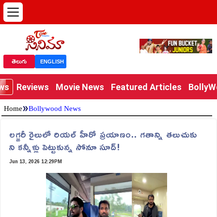
తెలుగు
ENGLISH
ews
Reviews
Movie News
Featured Articles
Bolly
»
Home
Bollywood News
లగ్జరీ రైలులో రియల్ హీరో ప్రయాణం.. గతాన్ని తలుచుకు
ని కన్నీళ్లు పెట్టుకున్న సోనూ సూద్!
Jun 13, 2026 12:29PM