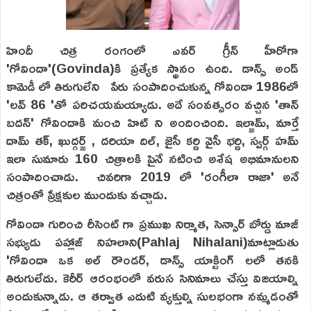
హిందీ చిత్ర రంగంలో ఎవర్ గ్రీన్ హీరోగా
'గోవిందా'(Govinda)కి ప్రత్యేక స్థానం ఉంది. డాన్స్ అండ్
కామెడీ లో తిరుగులేని పేరు సంపాదించుకున్న గోవిందా 1986లో
'లవ్ 86 'తో పరిచయమయ్యాడు. అదే సంవత్సరం వచ్చిన 'తాన్
బదన్' గోవిందాకి మంచి హిట్ ని అందించింది. ఇల్జామ్, మార్తే
దామ్ తక్, ఖుద్గర్జ్ , దరియా దిల్, జైసీ కర్ణి వైసీ భర్ణి, స్వర్గ్ హమ్
ఇలా సుమారు 160 చిత్రాలకి పైనే నటించి అశేష అభిమానులని
సంపాదించాడు. చివరిగా 2019 లో 'రంగీలా రాజా' అనే
చిత్రంతో ప్రేక్షకుల ముందుకు వచ్చాడు.
గోవిందా గురించి రీసెంట్ గా ప్రముఖ నిర్మాత, సెన్సార్ బోర్డు మాజీ
సభ్యుడు పహ్లాజ్ నిహలాని(Pahlaj Nihalani)మాట్లాడుతు
'గోవిందా ఒక అల్ రౌండర్, డాన్స్ యాక్టింగ్ లలో తనకి
తిరుగులేదు. కెరీర్ ఆరంభంలో వరుస సినిమాలు చేస్తు విజయాల్ని
అందుకున్నాడు. ఆ తర్వాత ఎదుటి వ్యక్తుల్ని సులభంగా నమ్మడంతో