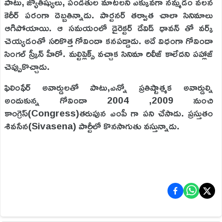
పాటు, జ్యోతిష్యులు, పండితుల మాటలని ఎక్కువగా నమ్మడం వలన
కెరీర్ పరంగా దెబ్బతిన్నాడు. పార్టనర్ తర్వాత చాలా సినిమాలు
ఆగిపోయాయి. ఆ సమయంలో డైరెక్టర్ డేవిడ్ ధావన్ తో వర్క్
చెయ్యడంతో సరికొత్త గోవిందా కనపడ్డాడు. అదే విధంగా గోవిందా
సింగల్ స్క్రీన్ హీరో. మల్టిప్లెక్స్ వచ్చాక సినిమా రిలీజ్ కాలేదని పహ్లాజ్
చెప్పుకొచ్చాడు.
ఫిలింఫేర్ అవార్డులతో పాటు,ఎన్నో ప్రతిష్టాత్మక అవార్డుల్ని
అందుకున్న గోవిందా 2004 ,2009 నుంచి
కాంగ్రెస్(Congress)తరుపున ఎంపీ గా పని చేసాడు. ప్రస్తుతం
శివసేన(Sivasena) పార్టీలో కొనసాగుతు వస్తున్నాడు.