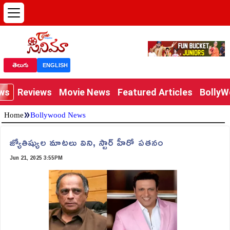
తెలుగు
ENGLISH
ews
Reviews
Movie News
Featured Articles
Bolly
»
Home
Bollywood News
జ్యోతిష్యుల మాటలు విని, స్టార్ హీరో పతనం
Jun 21, 2025 3:55PM