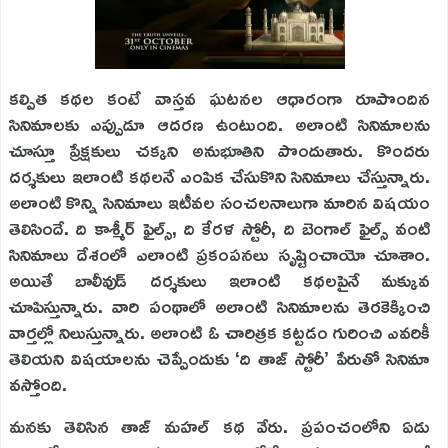
కల్పిత కథల కంటే వాస్తవ ఘటనల ఆధారంగా రూపొందిన
సినిమాలకు ఎప్పుడూ ఆదరణ ఉంటుంది. అలాంటి సినిమాలను
చూస్తూ ప్రేక్షకులు చక్కని అనుభూతిని పొందుతారు. కొందరు
దర్శకులు ఇలాంటి కథలనే ఎంపిక చేసుకొని సినిమాలు చేస్తున్నారు.
అలాంటి కొన్ని సినిమాలు ఇటీవల సంచలనాలుగా మారిన విషయం
తెలిసిందే. ది కాశ్మీర్‌ ఫైల్స్‌, ది కేరళ స్టోరీ, ది బెంగాల్‌ ఫైల్స్‌ వంటి
సినిమాలు దేశంలో ఎలాంటి ప్రకంపనలు సృష్టించాయో చూశాం.
అయితే బాలీవుడ్‌ దర్శకులు ఇలాంటి కథలపైనే మక్కువ
చూపిస్తున్నారు. వారి పంథాలో అలాంటి సినిమాలను తెరకెక్కించి
వార్తల్లో నిలుస్తున్నారు. అలాంటి ఓ చారిత్రక కట్టడం గురించి ఎవరికీ
తెలియని విషయాలను చెప్పేందుకు ‘ది తాజ్‌ స్టోరీ’ పేరుతో సినిమా
వస్తోంది.
మనకు తెలిసిన తాజ్‌ మహల్‌ కథ వేరు. ప్రపంచంలోని ఏడు