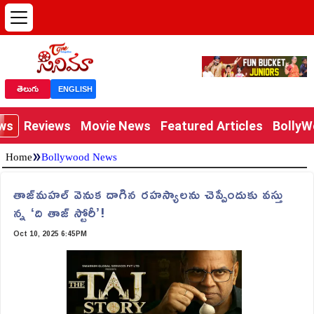
తెలుగు
ENGLISH
ews
Reviews
Movie News
Featured Articles
Bolly
»
Home
Bollywood News
తాజ్‌మహల్‌ వెనుక దాగిన రహస్యాలను చెప్పేందుకు వస్తు
న్న ‘ది తాజ్‌ స్టోరీ’!
Oct 10, 2025 6:45PM