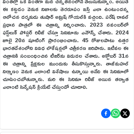
వింతల్లో ఒక వింతగా మన చిన్నతనంలోనే తెలుసుకున్నాం. అయితే
ఈ కట్టడం వెనుక నిజాలకు తెరరూపం ఇస్తే ఎలా ఉంటుందన్న
ఆలోచన దర్శకుడు తుషార్‌ అమ్రిష్‌ గోయల్‌కి వచ్చింది. పరేష్‌ రావల్‌
ప్రధాన పాత్రలో ఈ చిత్రాన్ని నిర్మించారు. 2023 నవంబర్‌లో
ఫస్ట్‌లుక్‌ పోస్టర్‌ రిలీజ్‌ చేస్తూ సినిమాను ఎనౌన్స్‌ చేశారు. 2024
జూలై 20న షూటింగ్‌ ప్రారంభించారు. 45 రోజులపాటు ఉత్తర
భారతదేశంలోని వివిధ లొకేషన్లలో చిత్రీకరణ జరిపారు. ఇటీవల ఈ
చిత్రానికి సంబంధించిన టీజర్‌ను విడుదల చేశారు. అక్టోబర్‌ 31న
ఈ చిత్రాన్ని ప్రేక్షకుల ముందుకు తీసుకొస్తున్నారు. తాజ్‌మహల్‌
నిర్మాణం వెనుక ఎలాంటి విశేషాలు ఉన్నాయి అనేది ఈ సినిమాలో
చూపించబోతున్నారు. మరి ఈ సినిమా రిలీజ్‌ అయిన తర్వాత
ఎలాంటి సెన్సేషన్‌ క్రియేట్‌ చేస్తుందో చూడాలి.