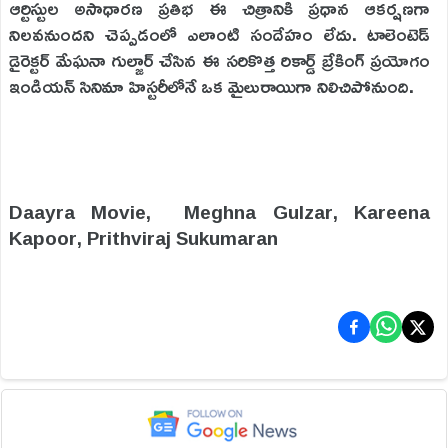
ఆర్టిస్టుల అసాధారణ ప్రతిభ ఈ చిత్రానికి ప్రధాన ఆకర్షణగా
నిలవనుందని చెప్పడంలో ఎలాంటి సందేహం లేదు. టాలెంటెడ్
డైరెక్టర్ మేఘనా గుల్జార్ చేసిన ఈ సరికొత్త రికార్డ్ బ్రేకింగ్ ప్రయోగం
ఇండియన్ సినిమా హిస్టరీలోనే ఒక మైలురాయిగా నిలిచిపోనుంది.
Daayra Movie, Meghna Gulzar, Kareena
Kapoor, Prithviraj Sukumaran