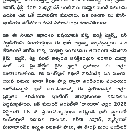
బిహార్, ఢిల్లీ, కేరళ, మధ్యప్రదేశ్ వంటి పలు రాష్ట్రాల నుండి నటులను
ఎంపిక చేసి ఒకే యూనిట్‌గా మలిచారు. ఒక రకంగా ఇది పాన్-
ఇండియా నటీనటుల మహా సమూహంగా మారిపోయింది.
ఇక ఈ సినిమా కథాంశం విషయానికి వస్తే, జంక్లీ పిక్చర్స్, పెన్
స్టూడియోస్ సంయుక్తంగా ఈ భారీ చిత్రాన్ని నిర్మిస్తున్నాయి. నిజ
జీవితంలో జరిగిన కొన్ని యథార్థ సంఘటనల ఆధారంగా చేసుకొని
క్రైమ్, జస్టిస్, శిక్ష వంటి అత్యంత ఆసక్తికరమైన అంశాల చుట్టూ
తిరిగే ఒక హై-వోల్టేజ్ క్రైమ్ థ్రిల్లర్ డ్రామాగా ఈ చిత్రం
రూపొందుతోంది. ఈ పవర్‌ఫుల్ కథలో పదిహేడేళ్ల ఒక నూతన
యువ నటుడు కూడా కీలక పాత్ర ద్వారా వెండితెరకు పరిచయం
కాబోతున్నాడు. భారీ అంచనాలున్న ఈ ప్రయోగాత్మక చిత్రం
ప్రస్తుతం శరవేగంగా షూటింగ్ జరుపుకుంటూ విడుదలకు
సిద్ధమవుతోంది. పెన్ మరుధర్ పంపిణీలో 'దాయరా' చిత్రం 2026
సెప్టెంబర్ 18 న ప్రపంచవ్యాప్తంగా అత్యంత భారీ స్థాయిలో
థియేటర్లలో విడుదల కానుంది. కరీనా కపూర్, పృథ్వీరాజ్
సుకూమారన్‌ల అద్భుత నటనతో పాటు, ఈ తొంభై మంది థియేటర్