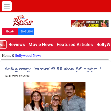
తెలుగు
ENGLISH
ews
Reviews
Movie News
Featured Articles
Bolly
»
Home
Bollywood News
సరికొత్త రికార్డు: 'దాయరా'లో 90 మంది స్టేజ్ ఆర్టిస్టులు.!
Jul 8, 2026 12:59PM