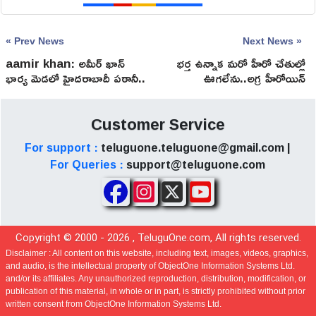
« Prev News
Next News »
aamir khan: అమీర్ ఖాన్
భర్త ఉన్నాక మరో హీరో చేతుల్లో
భార్య మెడలో హైదరాబాదీ పఠానీ..
ఊగలేను..అగ్ర హీరోయిన్
వైరల్ అవుతున్న న్యూస్
సంచలన వ్యాఖ్యలు
Customer Service
For support :
teluguone.teluguone@gmail.com |
For Queries :
support@teluguone.com
Copyright © 2000 -
2026
, TeluguOne.com, All rights reserved.
Disclaimer :
All content on this website, including text, images, videos, graphics,
and audio, is the intellectual property of ObjectOne Information Systems Ltd.
and/or its affiliates. Any unauthorized reproduction, distribution, modification, or
publication of this material, in whole or in part, is strictly prohibited without prior
written consent from ObjectOne Information Systems Ltd.