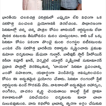
భారతీయ చలనచిత్ర పరిశ్రమలో ఎప్పుడూ లేని విధంగా ఒక
సరికొత్త సంచలన ప్రయోగానికి తెరలేచింది. సాధారణంగా
సినిమాల్లో చిన్న చిన్న పాత్రల కోసం జూనియర్ ఆర్టిస్టులను లేదా
స్థానిక నటులను తీసుకోవడం మనం చూస్తుంటాం. కానీ ఒకే ఒక్క
సినిమా కోసం ఏకంగా తొంభై మంది రంగస్థల నటీనటులను
ఎంపిక చేసి సరికొత్త భారతీయ రికార్డును సృష్టించారు ప్రముఖ
మహిళా దర్శకురాలు మేఘనా గుల్జార్. బాలీవుడ్ స్టార్ హీరోయిన్
కరీనా కపూర్ ఖాన్, వెర్సటైల్ యాక్టర్ పృథ్వీరాజ్ సుకూమారన్
ప్రధాన పాత్రల్లో తెరకెక్కుతున్న 'దాయరా' సినిమా ప్రపంచాన్ని
ఎంతో సహజంగా, యథార్థంగా వెండితెరపై ఆవిష్కరించడం
కోసం ఈ అద్భుతమైన ప్రయోగం చేశారు. సినిమా రంగంలో స్టేజీ
ఆర్టిస్టులకు ఉండే గౌరవమే వేరు. నాటకాలతో అద్భుతమైన ఆహార్యం,
ఆంగికం, వాచకం వృద్ధి చెందుతాయి కాబట్టి స్టేజీ డ్రామా
కళాకారులతో పనిచేయడం దర్శకులకు కూడా చాలా
సులువవుతుంది. వారు కథలోని భావాన్ని త్వరగా అర్థం చేసుకుని