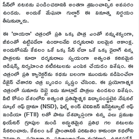
సీన్‌లో నటనను పండించడానికి అంతగా శ్రమించాల్సిన అవసరం
ఉండదు. అందుకే మేఘనా గుల్జార్ ఈ వినూత్న నిర్ణయం
తీసుకున్నారు.
ఈ 'దాయరా' చిత్రంలో ప్రతి ఒక్క పాత్ర ఎంతో నమ్మశక్యంగా,
జీవంతో ఉట్టిపడేలా ఉండాలనేది దర్శకురాలి బలమైన ఆకాంక్ష.
అందుకోసమే కేవలం ఒకే ఒక్క సీన్ లేదా ఒకే ఒక్క డైలాగ్ ఉన్న
పాత్రలకు కూడా దర్శకురాలు స్వయంగా అత్యంత కఠినమైన
ఆడిషన్స్ నిర్వహించి నటీనటులను ఎంపిక చేయడం విశేషం. ఈ
చిత్రంలో ప్రతి క్యారెక్టర్‌ను కథను బలంగా ముందుకు నడిపించేలా
డిజైన్ చేశారని చిత్ర బృందం స్పష్టం చేసింది. ఈ ప్రయోగాత్మక
చిత్రంలో సుమారు డెబ్బై ఐదు మాట్లాడే పాత్రలు ఉండటం విశేషం.
వీటి కోసం దేశంలోని అత్యంత ప్రతిష్టాత్మక విద్యాసంస్థలైన నేషనల్
స్కూల్ ఆఫ్ డ్రామా (NSD), ఫిల్మ్ అండ్ టెలివిజన్ ఇన్‌స్టిట్యూట్ ఆఫ్
ఇండియా (FTII) లతో పాటు దేశవ్యాప్తంగా ఉన్న పలు ప్రముఖ
థియేటర్ గ్రూపుల నుండి అద్భుతమైన ప్రతిభ గల నటులను
సేకరించారు. కేవలం ఒకే ప్రాంతానికి పరిమితం కాకుండా కథలోని
వైవిధ్యాన్ని, సహజత్వాన్ని ప్రతిబింబించేలా మహారాష్ట్ర, ఉత్తరప్రదేశ్,