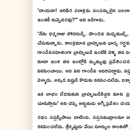
'నాయనా! అరివీర పరాక్రమ సంపన్నులైన బలరామక
ఇంతకీ నువ్వెవరవు?" అని అడిగాడు.
'నేను ధర్మరాజు సోదరుడ్ని. పాండవ మధ్యముడ్ని,
చేసుకున్నాడు. కాలక్రమాన బ్రాహ్మణుని భార్య గర్
గాండీవసహితంగా బ్రాహ్మణుడి ఇంటికి వెళ్ళి తన ది
కూడా ఇంక తన ఇంట్లోకి మృత్యువు ప్రవేశించడం
వినిపించాయి. అది విని గాండీవి అదిరిపడ్డాడు. 
వెళ్ళాడు. అక్కడ విప్రుడి కొడుకు కనిపించలేదు. ది
ఇక లాభం లేదనుకుని బ్రాహ్మణుడికిచ్చిన మాట ప్రకా
చూపిస్తాను' అని చెప్పి అర్జునుడు అగ్నిప్రవేశం 
రథం సప్తద్వీపాలు దాటింది. సప్తసముద్రాలనూ దాటి
కనిపించలేదు. శ్రీకృష్ణుడు వేయి సూర్యుల కాంతిత