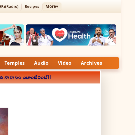
More▾
ORi(Radio)
Recipes
Temples
Audio
Video
Archives
ేసిన సాహసం ఎలాంటిదంటే!!