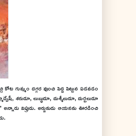
్చి కోట గుమ్మం దగ్గర వుంచి పెద్ద పెట్టున ఏడవడం
మద్వేషీ, శరుడూ, లుబ్ధుడూ, దుశ్శీలుడూ, దుర్బలుడూ
ు' అన్నాడు విప్రుడు. అర్జునుడు ఆయనను ఊరడించి
డు.