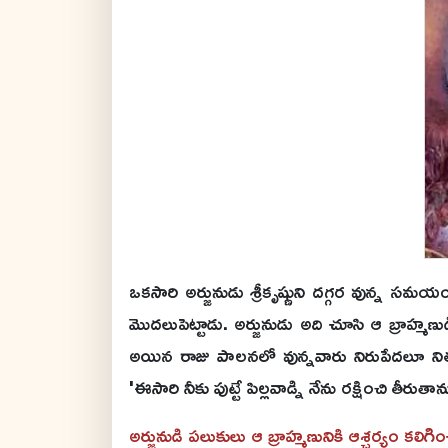
ఒకసారి అర్జునుడు శ్రీకృష్ణుని దగ్గర వున్న సమ
మొదలుపెట్టాడు. అర్జునుడు అది చూసి ఆ బ్రాహ్మణుడ
అయిన రాజు పాలనలో వున్నవారు నిరుపేదలూ నిత్య
'ఈసారి నీకు పుట్టే పిల్లవాడ్ని నేను రక్షించి తీర
అర్జునుడి పలుకులు ఆ బ్రాహ్మణునికి ఆశ్చర్యం కలిగ