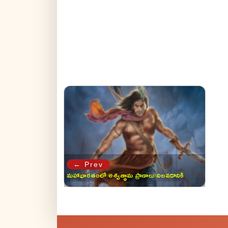
← Prev
మహాభారతంలో అశ్వత్థామ ప్రాణాలు నిలవడానికి
గల ఓకే ఒక కారణం ఇదే..