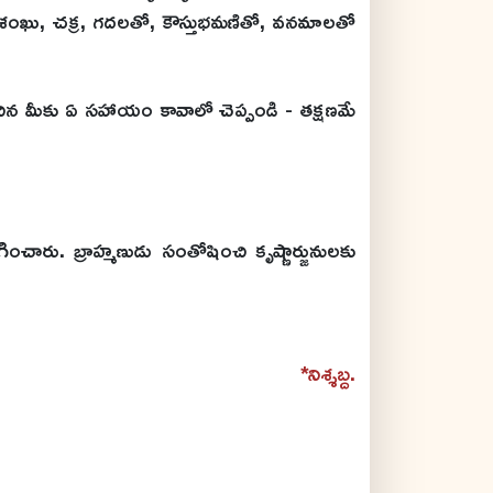
, శంఖు, చక్ర, గదలతో, కౌస్తుభమణితో, వనమాలతో
ిన మీకు ఏ సహాయం కావాలో చెప్పండి - తక్షణమే
ప్పగించారు. బ్రాహ్మణుడు సంతోషించి కృష్ణార్జునులకు
*నిశ్శబ్ద.