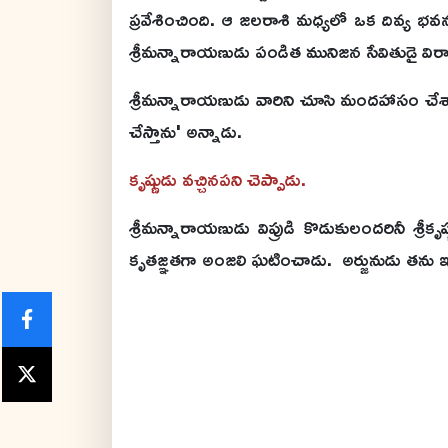
ప్రవేశించింది. ఆ జలరాశి మధ్యలో ఒక దివ్య 
శ్రీమన్నారాయణుడు పండిత మునిజన సేవితుడై విరా
శ్రీమన్నారాయణుడు వారిని చూసి మందహాసం చే
చేస్తాను' అన్నాడు.
కృష్ణుడు వచ్చినపని చెప్పాడు.
శ్రీమన్నారాయణుడు విప్రుడి కొడుకులందరినీ శ్రీకృష్
కృతజ్ఞతగా అంజలి ఘటించాడు. అర్జునుడు తను ఇచ్