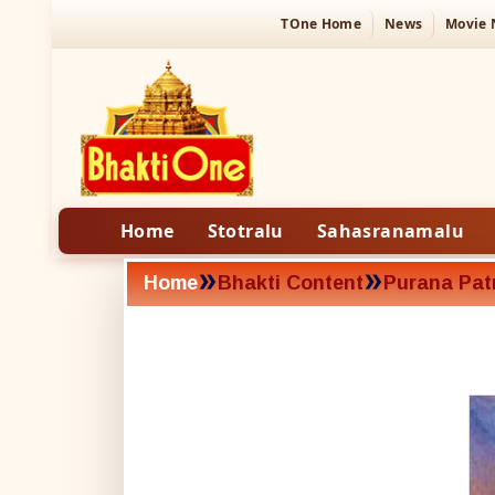
TOne Home
News
Movie
Home
Stotralu
Sahasranamalu
»
»
Home
Bhakti Content
Purana Patr