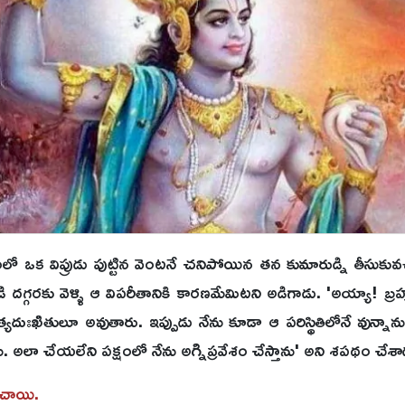
యంలో ఒక విప్రుడు పుట్టిన వెంటనే చనిపోయిన తన కుమారుడ్ని తీసుకువచ
ి దగ్గరకు వెళ్ళి ఆ విపరీతానికి కారణమేమిటని అడిగాడు. 'అయ్యా! బ్రహ్
దుఃఖితులూ అవుతారు. ఇప్పుడు నేను కూడా ఆ పరిస్థితిలోనే వున్నాన
ుతాను. అలా చేయలేని పక్షంలో నేను అగ్నిప్రవేశం చేస్తాను' అని శపథం చేశా
ించాయి.