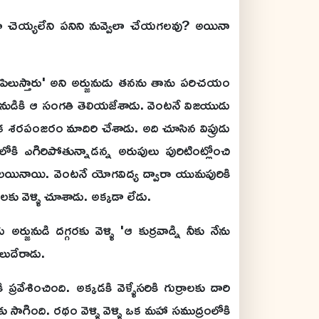
డూ చెయ్యలేని పనిని నువ్వెలా చేయగలవు? అయినా
డా పిలుస్తారు' అని అర్జునుడు తనను తాను పరిచయం
ర్జునుడికి ఆ సంగతి తెలియజేశాడు. వెంటనే విజయుడు
ని ఒక శరపంజరం మాదిరి చేశాడు. అది చూసిన విప్రుడు
ి ఎగిరిపోతున్నాడన్న అరుపులు పురిటింట్లోంచి
ులుకులయినాయి. వెంటనే యోగవిద్య ద్వారా యుమపురికి
ాలకు వెళ్ళి చూశాడు. అక్కడా లేడు.
ర్జునుడి దగ్గరకు వెళ్ళి 'ఆ కుర్రవాడ్ని నీకు నేను
యలుదేరాడు.
వేశించింది. అక్కడకి వెళ్ళేసరికి గుర్రాలకు దారి
 సాగింది. రథం వెళ్ళి వెళ్ళి ఒక మహా సముద్రంలోకి