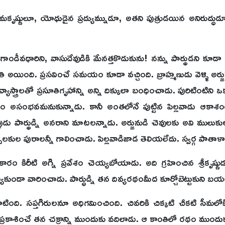
ృష్ణులూ, యోధుడైన ప్రద్యుమ్నుడూ, అతని పుత్రుడయిన అనిరుద్ధు
 గాండీవధారిని, వాసుదేవుడికి మేనత్తకొడుకును! నన్ను పార్థుడని కూ
భవతి అయింది. ప్రసవించే సమయం కూడా వచ్చింది. బ్రాహ్మణుడు వెళ్ళి అ
వ్యాస్త్రాలతో ప్రసూతిగృహాన్ని అన్ని దిక్కులా బంధించాడు. పురిటింటి
 అసంభవమనుకున్నాడు. కానీ అంతలోనే పుట్టిన పిల్లవాడు ఆకాశంలోక
విప్రుడు పార్థుడ్ని అనరాని మాటలన్నాడు. అర్జునుడి చెవులకు అవి మ
క్పాలకుల పురాలన్నీ గాలించాడు. పిల్లవాడిజాడ తెలియలేదు. స్వర్గ పాతాళ
రం కిరీటి అగ్ని ప్రవేశం చెయ్యబోయాడు. అది గ్రహించిన శ్రీకృష్ణుడు అ
చెయ్యకుండా వారించాడు. పార్ధుడ్ని తన దివ్యరథంమీద కూర్చోబెట్టుకుని బ
ంది. సప్తగిరులనూ అధిగమించింది. చివరికి చిక్కటి చీకటి సీమలోకి ప్ర
ో ప్రకాశించే తన చక్రాన్ని ముందుకు వదిలాడు. ఆ కాంతిలో రథం ముందుకు