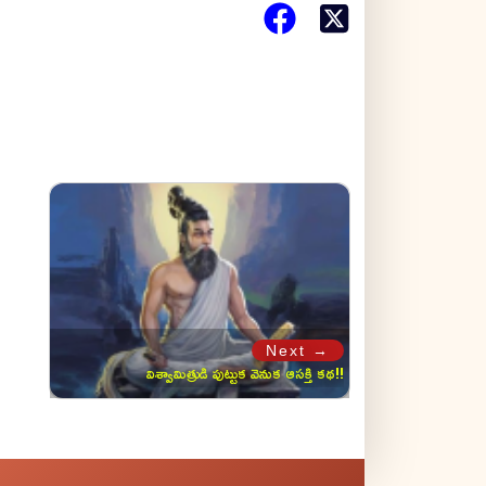
Next →
విశ్వామిత్రుడి పుట్టుక వెనుక ఆసక్తి కథ!!