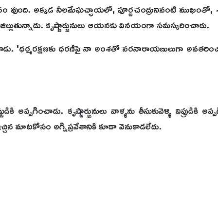
భవనం వుంది. అక్కడ నీలమేఘచ్ఛాయలో, పూర్ణచంద్రునివంటి ముఖంతో
జిల్లుతున్నాడు. కృష్ణార్జునులు ఆయనకు వినయంగా సమస్కరించారు.
శాడు. 'ధర్మరక్షణకు ధరణిపై నా అంశతో నరనారాయణులుగా అవతరించ
ణుడికి అప్పగించాడు. కృష్ణార్జునులు వాళ్ళను తీసుకువెళ్ళి విప్రుడికి అ
చిన మాటకోసం అగ్నిప్రవేశానికి కూడా వెనుకాడలేదు.