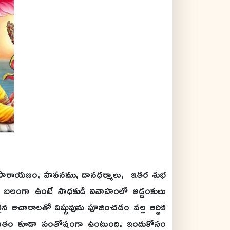
పూజ, పారాయణం, హవనము, దానధర్మాలు, ఇతర శుభ
ి బలంగా ఉంటే సాధకుడి వివాహంలో అడ్డంకులు
 ఆచారాలతో విష్ణువును పూజించడం వల్ల ఆర్థిక
 జీవితం కూడా సంతోషంగా ఉంటుంది. ఇందుకోసం