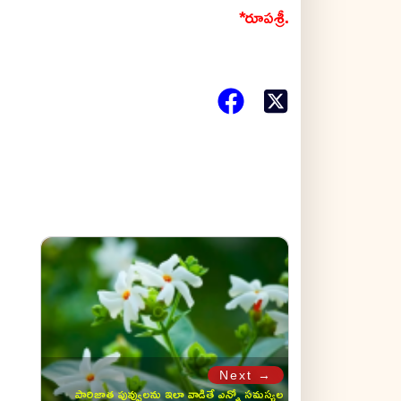
*రూపశ్రీ.
Next →
పారిజాత పువ్వులను ఇలా వాడితే ఎన్నో సమస్యల