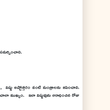
ు సమర్పించాలి.
్రి, విష్ణు అష్టోత్తరం వంటి మంత్రాలను జపించాలి.
చాలా ముఖ్యం. ఇలా విష్ణువును ఆరాధించిన రోజు