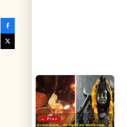
← Prev
దండనాయకుడు.. శని దేవుడికి ఆవ నూనె ఎందుకు