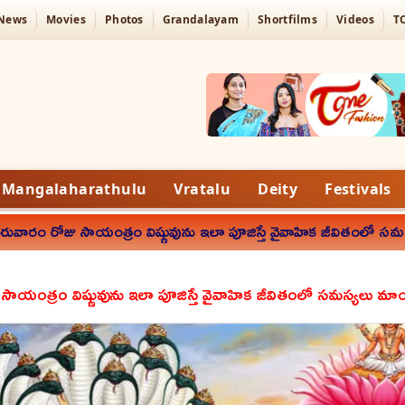
 News
Movies
Photos
Grandalayam
Shortfilms
Videos
T
Mangalaharathulu
Vratalu
Deity
Festivals
ురువారం రోజు సాయంత్రం విష్ణువును ఇలా పూజిస్తే వైవాహిక జీవితంలో
 సాయంత్రం విష్ణువును ఇలా పూజిస్తే వైవాహిక జీవితంలో సమస్యలు 