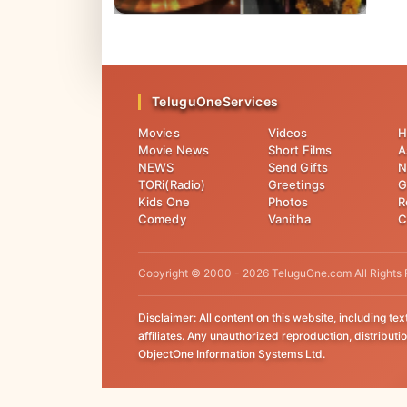
సమర్పిస్తారంటే..!
TeluguOneServices
Movies
Videos
H
Movie News
Short Films
A
NEWS
Send Gifts
N
TORi(Radio)
Greetings
G
Kids One
Photos
R
Comedy
Vanitha
C
Copyright © 2000 -
2026
TeluguOne.com All Rights
Disclaimer: All content on this website, including te
affiliates. Any unauthorized reproduction, distribution
ObjectOne Information Systems Ltd.