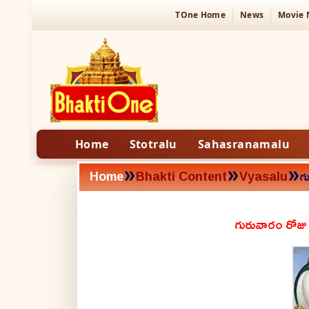
TOne Home
News
Movie
Home
Stotralu
Sahasranamalu
»
»
»
Home
Bhakti Content
Vyasalu
గ
గురువారం రోజు