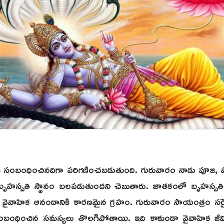
స్పతికి సంబంధించినదిగా పరిగణించబడుతుంది. గురువారం నాడు 
బృహస్పతి స్థానం బలపడుతుందని చెబుతారు. జాతకంలో బృహస్పత
వైవాహిక ఆనందానికి కారణమైన గ్రహం. గురువారం సాయంత్రం సరైన
ి సంబంధించిన సమస్యలు తొలగిపోతాయి. ఇది కాకుండా వైవాహిక