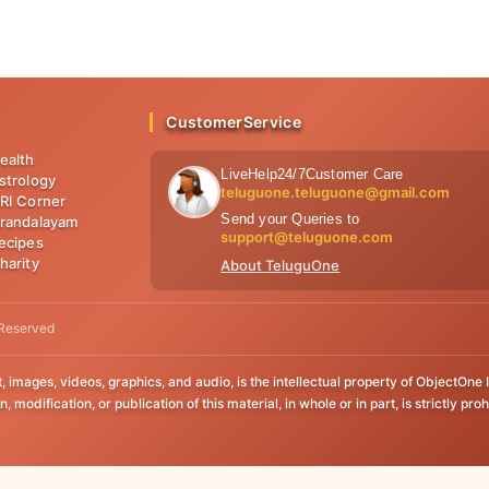
CustomerService
ealth
LiveHelp24/7Customer Care
strology
teluguone.teluguone@gmail.com
RI Corner
Send your Queries to
randalayam
support@teluguone.com
ecipes
harity
About TeluguOne
 Reserved
xt, images, videos, graphics, and audio, is the intellectual property of ObjectOne
, modification, or publication of this material, in whole or in part, is strictly pr