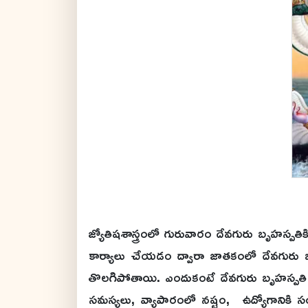
జ్యోతిషశాస్త్రంలో గురువారం దేవగురు బృహ
కార్యాలు చేయడం ద్వారా జాతకంలో దేవగురు 
తొలగిపోతాయి. ఎందుకంటే దేవగురు బృహస్పతి 
సమస్యలు, వ్యాపారంలో నష్టం, ఉద్యోగానిక