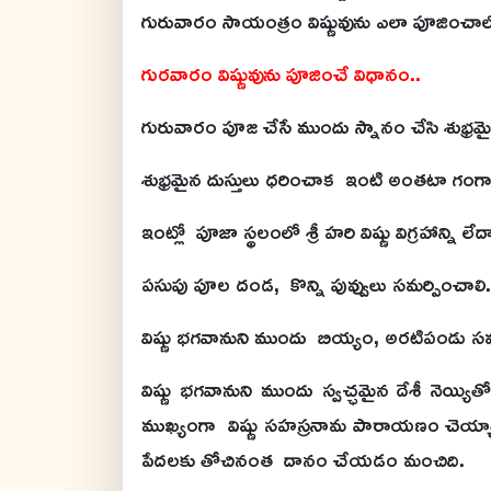
గురువారం సాయంత్రం విష్ణువును ఎలా పూజించాలో
గురవారం విష్ణువును పూజించే విధానం..
గురువారం పూజ చేసే ముందు స్నానం చేసి శుభ్రమై
శుభ్రమైన దుస్తులు ధరించాక ఇంటి అంతటా గంగా జలాన
ఇంట్లో పూజా స్థలంలో శ్రీ హరి విష్ణు విగ్రహాన్ని ల
పసుపు పూల దండ, కొన్ని పువ్వులు సమర్పించాలి.
విష్ణు భగవానుని ముందు బియ్యం, అరటిపండు సమ
విష్ణు భగవానుని ముందు స్వచ్ఛమైన దేశీ నెయ్యితో
ముఖ్యంగా విష్ణు సహస్రనామ పారాయణం చెయ్యాల
పేదలకు తోచినంత దానం చేయడం మంచిది.