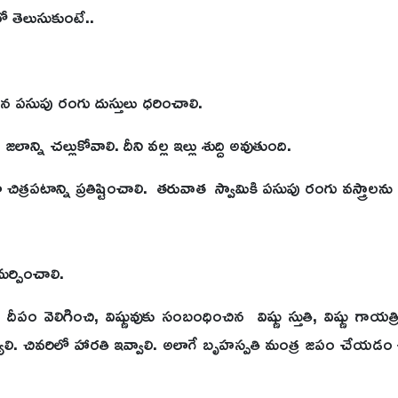
 తెలుసుకుంటే..
న పసుపు రంగు దుస్తులు ధరించాలి.
్ని చల్లుకోవాలి. దీని వల్ల ఇల్లు శుద్ది అవుతుంది.
ేదా చిత్రపటాన్ని ప్రతిష్టించాలి. తరువాత స్వామికి పసుపు రంగు వస్త్రాలన
ర్పించాలి.
 దీపం వెలిగించి, విష్ణువుకు సంబంధించిన విష్ణు స్తుతి, విష్ణు గాయత
ి. చివరిలో హారతి ఇవ్వాలి. అలాగే బృహస్పతి మంత్ర జపం చేయడం 