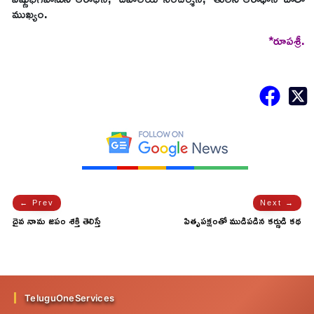
ముఖ్యం.
*రూపశ్రీ.
← Prev
Next →
దైవ నామ జపం శక్తి తెలిస్తే
పితృపక్షంతో ముడిపడిన కర్ణుడి కథ
ఆశ్చర్యపోతారు..!
తెలుసా...
TeluguOneServices