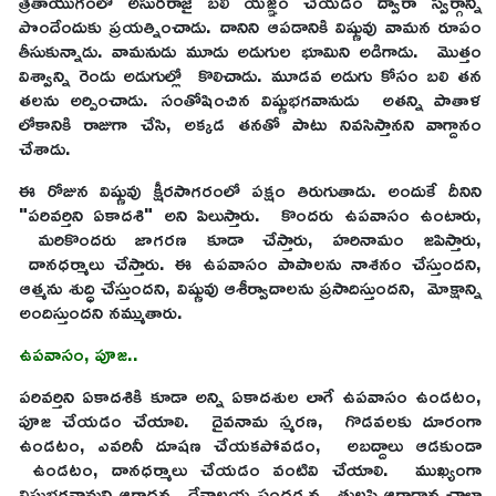
త్రేతాయుగంలో అసురరాజై బలి యజ్ఞం చేయడం ద్వారా స్వర్గాన్ని
పొందేందుకు ప్రయత్నించాడు. దానిని ఆపడానికి విష్ణువు వామన రూపం
తీసుకున్నాడు. వామనుడు మూడు అడుగుల భూమిని అడిగాడు. మొత్తం
విశ్వాన్ని రెండు అడుగుల్లో కొలిచాడు. మూడవ అడుగు కోసం బలి తన
తలను అర్పించాడు. సంతోషించిన విష్ణుభగవానుడు అతన్ని పాతాళ
లోకానికి రాజుగా చేసి, అక్కడ తనతో పాటు నివసిస్తానని వాగ్దానం
చేశాడు.
ఈ రోజున విష్ణువు క్షీరసాగరంలో పక్షం తిరుగుతాడు. అందుకే దీనిని
"పరివర్తిని ఏకాదశి" అని పిలుస్తారు. కొందరు ఉపవాసం ఉంటారు,
మరికొందరు జాగరణ కూడా చేస్తారు, హరినామం జపిస్తారు,
దానధర్మాలు చేస్తారు. ఈ ఉపవాసం పాపాలను నాశనం చేస్తుందని,
ఆత్మను శుద్ధి చేస్తుందని, విష్ణువు ఆశీర్వాదాలను ప్రసాదిస్తుందని, మోక్షాన్ని
అందిస్తుందని నమ్ముతారు.
ఉపవాసం, పూజ..
పరివర్తిని ఏకాదశికి కూడా అన్ని ఏకాదశుల లాగే ఉపవాసం ఉండటం,
పూజ చేయడం చేయాలి. దైవనామ స్మరణ, గొడవలకు దూరంగా
ఉండటం, ఎవరినీ దూషణ చేయకపోవడం, అబద్దాలు ఆడకుండా
ఉండటం, దానధర్మాలు చేయడం వంటివి చేయాలి. ముఖ్యంగా
విష్ణుభగవానుని ఆరాధన, దేవాలయ సందర్శన, తులసి ఆరాధాన చాలా