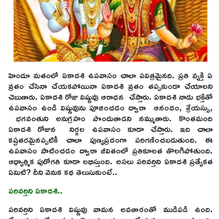
హిందూ మతంలో ఏకాదశి ఉపవాసం చాలా పవిత్రమైనది. ప్రతి వ్యక్తి ఏ
వ్రతం చేసినా చేయకపోయినా ఏకాదశి వ్రతం తప్పకుండా చేయాలని
చెబుతారు. ఏకాదశి రోజు విష్ణువు ఆరాధన చేస్తారు. ఏకాదశి నాడు భక్తితో
ఉపవాసం ఉండి విష్ణువును పూజించడం ద్వారా ఆనందం, శ్రేయస్సు,
భగవంతుని అనుగ్రహం పొందుతాడని నమ్ముతారు. కొంతమంది
ఏకాదశి రోజున నిర్జల ఉపవాసం కూడా చేస్తారు. ఇది చాలా
కష్టతరమైనప్పటికీ చాలా పుణ్యప్రదంగా పరిగణించబడుతుంది. ఈ
ఉపవాసం పాటించడం ద్వారా జీవితంలో ప్రతికూలత తొలగిపోతుంది.
ఆధ్యాత్మిక పురోగతి కూడా లభిస్తుంది. అసలు పరివర్తిని ఏకాదశి ప్రత్యేకత
ఏమిటి? దీని వెనుక కథ తెలుసుకుంటే..
పరివర్తిని ఏకాదశి..
పరివర్తిని ఏకాదశి విష్ణువు వామన అవతారంతో ముడిపడి ఉంది.