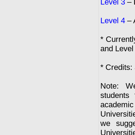
Level 3
– 
Level 4
– 
* Currentl
and Level
* Credits:
Note: We
students
academi
Universi
we sugge
Universiti