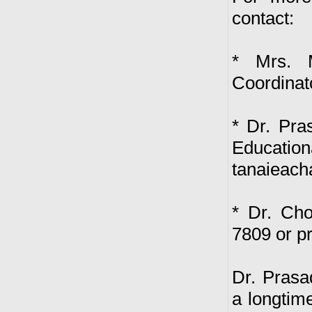
contact:
* Mrs. M
Coordinat
* Dr. Pra
Educati
tanaieac
* Dr. Ch
7809 or p
Dr. Prasa
a longtim