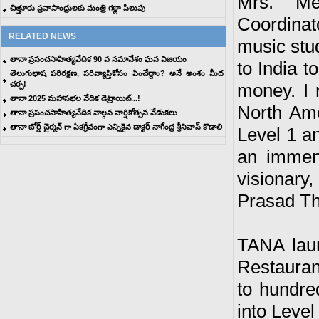
Mrs. Me
చిత్తూరు ప్రవాసాంధ్రులకు మంత్రి గల్లా పిలుపు
Coordinat
RELATED NEWS
music stud
తానా ప్రపంచసాహిత్యవేదిక 90 వ సమావేశం ఘన విజయం
to India t
తెలుగుభాష పరిరక్షణ, పరివ్యాప్తికోసం ఏంచేద్దాం? అనే అంశం మీద
చర్చ!
money. I 
తానా 2025 మహాసభల వేదిక డెట్రాయిట్‌...!
North Ame
తానా ప్రపంచసాహిత్యవేదిక నాల్గవ వార్షికోత్సవ వేడుకలు
తానా బోర్డ్ చైర్మన్ గా ఏకగ్రీవంగా ఎన్నికైన డాక్టర్ నాగేంద్ర శ్రీనివాస్ కొడాలి
Level 1 an
an immen
visionary
Prasad Tho
TANA laun
Restauran
to hundred
into Leve