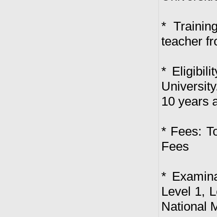
* Traini
teacher f
* Eligibi
Universit
10 years a
* Fees: T
Fees
* Examina
Level 1, 
National 