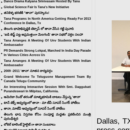
Dance Drama Kalyana Srinivasam Hosted By Tana
Global Science Fair Is Tana's New Initiative
తనికెళ్ళ భరణికి "తానా" పురస్కారం!
Tana Programs In North America Getting Ready For 2013
Conference In Dallas, Tx
తెలుగు భాషాభివృద్దికి టెక్సాస్ లో తానా వేసిన గట్టి పునాది
'ఐడి తెప్ట్ పట్ల అప్రమత్తంగా మెలగండి' తానా సభలో వక్తల సలహా
Tana Arranges A Meeting Of Unv Students With Indian
Ambassador
Pfl Demands Strong Lokpal, Marched In India Day Parade
In Various Cities Across Us
Tana Arranges A Meeting Of Unv Students With Indian
Ambassador
2009 -2011 'తానా' నూతన కార్యవర్గం
Grand Welcome To Teluguone Management Team By
Canada Telugu Community
An Interesting Interactive Session With Smt. Daggubati
Purandeswari In Milpitas, California.
ఆమెరికా రెండో తరంతో మాతృభూమికి బాటలు వేస్తున్న 'తానా'
టాన్ టెక్స్ ఆధ్వర్యంలో తానా - మా టీవీ సూపర్ సింగర్ పోటీలు
తానా, మాటీవీ ఆధ్వర్యంలో సూపర్ సింగర్ పోటీలు
తెలుగు భాష విస్తరణ కోసం సంపూర్ణ మద్దతు ప్రకటించిన మంత్రి
Dallas, T
పురంధీశ్వరి
లోకల్ టాలెంట్ హైలైట్ గా తానా సంబరాలు