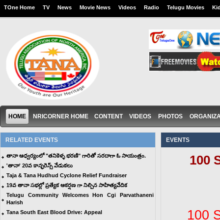
TOne Home
TV
News
Movie News
Videos
Radio
Telugu Movies
Ki
HOME
NRICORNER HOME
CONTENT
VIDEOS
PHOTOS
ORGANIZA
RELATED EVENTS
EVENTS
తానా ఆధ్వర్యంలో "తనికెళ్ళ భరణి" గారితో సరదాగా ఓ సాయంత్రం.
100 
'తానా' 20వ కాన్ఫరెన్స్ వేడుకలు
Taja & Tana Hudhud Cyclone Relief Fundraiser
19వ తానా సభల్లో ప్రత్యేక ఆకర్షణ గా నిల్చిన సాహిత్యవేదిక
Telugu Community Welcomes Hon Cgi Parvathaneni
Harish
100 
Tana South East Blood Drive: Appeal