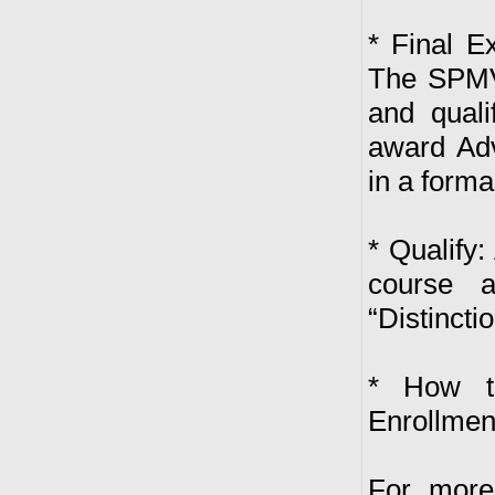
* Final E
The SPMVV
and quali
award Adv
in a form
* Qualify
course 
“Distinctio
* How to
Enrollmen
For more