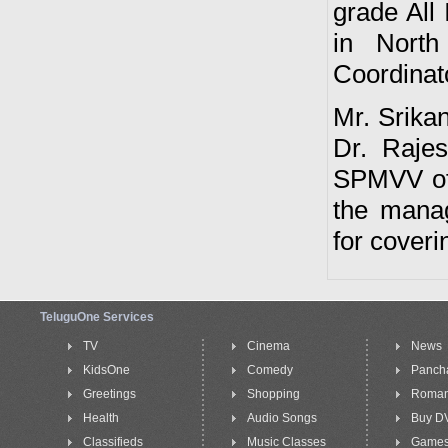
grade All 
in North
Coordinato
Mr. Srika
Dr. Rajes
SPMVV offi
the mana
for coveri
TeluguOne Services
TV
Cinema
News
KidsOne
Comedy
Panch
Greetings
Shopping
Roma
Health
Audio Songs
Buy D
Classifieds
Music Classes
Game