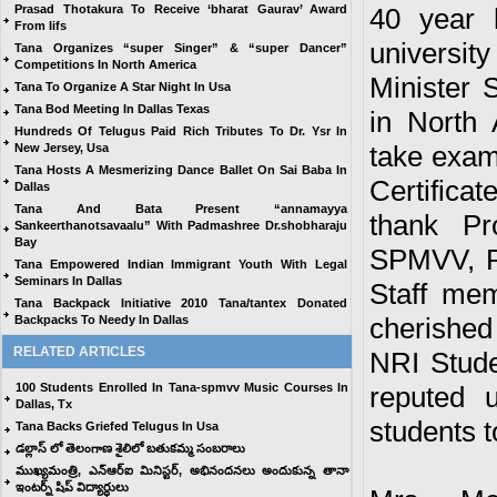
Prasad Thotakura To Receive ‘bharat Gaurav’ Award
40 year 
From Iifs
universi
Tana Organizes “super Singer” & “super Dancer”
Competitions In North America
Minister 
Tana To Organize A Star Night In Usa
Tana Bod Meeting In Dallas Texas
in North
Hundreds Of Telugus Paid Rich Tributes To Dr. Ysr In
take exam
New Jersey, Usa
Tana Hosts A Mesmerizing Dance Ballet On Sai Baba In
Certificat
Dallas
Tana And Bata Present “annamayya
thank Pr
Sankeerthanotsavaalu” With Padmashree Dr.shobharaju
Bay
SPMVV, P
Tana Empowered Indian Immigrant Youth With Legal
Seminars In Dallas
Staff mem
Tana Backpack Initiative 2010 Tana/tantex Donated
cherished
Backpacks To Needy In Dallas
RELATED ARTICLES
NRI Stude
100 Students Enrolled In Tana-spmvv Music Courses In
reputed u
Dallas, Tx
students t
Tana Backs Griefed Telugus In Usa
డల్లాస్ లో తెలంగాణ శైలిలో బతుకమ్మ సంబరాలు
ముఖ్యమంత్రి, ఎన్ఆర్ఐ మినిస్టర్, అభినందనలు అందుకున్న తానా
ఇంటర్న్ షిప్ విద్యార్ధులు