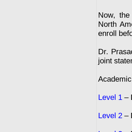
Now, the
North Ame
enroll bef
Dr. Prasa
joint stat
Academic
Level 1
– 
Level 2
– 