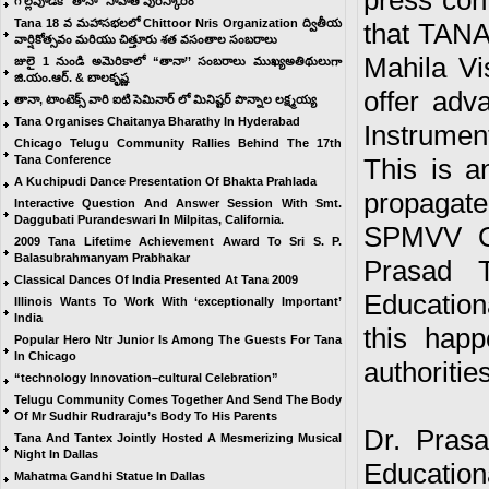
press con
గొల్లపూడికి "తానా" సాహితీ పురస్కారం
Tana 18 వ మహాసభలలో Chittoor Nris Organization ద్వితీయ
that TANA
వార్షికోత్సవం మరియు చిత్తూరు శత వసంతాల సంబరాలు
Mahila Vi
జులై 1 నుండి అమెరికాలో “తానా’’ సంబరాలు ముఖ్యఅతిథులుగా
జి.యం.ఆర్. & బాలకృష్ణ
offer adv
తానా, టాంటెక్స్ వారి ఐటి సెమినార్ లో మినిష్టర్ పొన్నాల లక్ష్మయ్య
Tana Organises Chaitanya Bharathy In Hyderabad
Instrumen
Chicago Telugu Community Rallies Behind The 17th
Tana Conference
This is a
A Kuchipudi Dance Presentation Of Bhakta Prahlada
propagat
Interactive Question And Answer Session With Smt.
Daggubati Purandeswari In Milpitas, California.
SPMVV Of
2009 Tana Lifetime Achievement Award To Sri S. P.
Balasubrahmanyam Prabhakar
Prasad T
Classical Dances Of India Presented At Tana 2009
Educationa
Illinois Wants To Work With ‘exceptionally Important’
India
this hap
Popular Hero Ntr Junior Is Among The Guests For Tana
In Chicago
authorities
“technology Innovation–cultural Celebration”
Telugu Community Comes Together And Send The Body
Of Mr Sudhir Rudraraju’s Body To His Parents
Dr. Pras
Tana And Tantex Jointly Hosted A Mesmerizing Musical
Night In Dallas
Educationa
Mahatma Gandhi Statue In Dallas