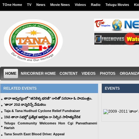
TOne Home
TV
News
Movie News
Videos
Radio
Telugu Movies
Ki
HOME
NRICORNER HOME
CONTENT
VIDEOS
PHOTOS
ORGANIZA
RELATED EVENTS
EVENTS
తానా ఆధ్వర్యంలో "తనికెళ్ళ భరణి" గారితో సరదాగా ఓ సాయంత్రం.
'తానా' 20వ కాన్ఫరెన్స్ వేడుకలు
Taja & Tana Hudhud Cyclone Relief Fundraiser
19వ తానా సభల్లో ప్రత్యేక ఆకర్షణ గా నిల్చిన సాహిత్యవేదిక
Telugu Community Welcomes Hon Cgi Parvathaneni
Harish
Tana South East Blood Drive: Appeal