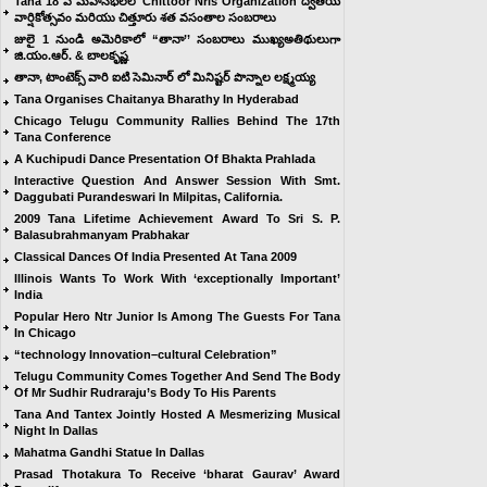
Tana 18 వ మహాసభలలో Chittoor Nris Organization ద్వితీయ
వార్షికోత్సవం మరియు చిత్తూరు శత వసంతాల సంబరాలు
జులై 1 నుండి అమెరికాలో “తానా’’ సంబరాలు ముఖ్యఅతిథులుగా
జి.యం.ఆర్. & బాలకృష్ణ
తానా, టాంటెక్స్ వారి ఐటి సెమినార్ లో మినిష్టర్ పొన్నాల లక్ష్మయ్య
Tana Organises Chaitanya Bharathy In Hyderabad
Chicago Telugu Community Rallies Behind The 17th
Tana Conference
A Kuchipudi Dance Presentation Of Bhakta Prahlada
Interactive Question And Answer Session With Smt.
Daggubati Purandeswari In Milpitas, California.
2009 Tana Lifetime Achievement Award To Sri S. P.
Balasubrahmanyam Prabhakar
Classical Dances Of India Presented At Tana 2009
Illinois Wants To Work With ‘exceptionally Important’
India
Popular Hero Ntr Junior Is Among The Guests For Tana
In Chicago
“technology Innovation–cultural Celebration”
Telugu Community Comes Together And Send The Body
Of Mr Sudhir Rudraraju’s Body To His Parents
Tana And Tantex Jointly Hosted A Mesmerizing Musical
Night In Dallas
Mahatma Gandhi Statue In Dallas
Prasad Thotakura To Receive ‘bharat Gaurav’ Award