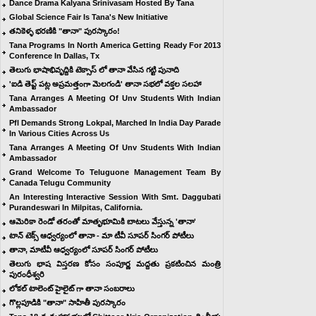
Dance Drama Kalyana Srinivasam Hosted By Tana
Global Science Fair Is Tana's New Initiative
తనికెళ్ళ భరణికి "తానా" పురస్కారం!
Tana Programs In North America Getting Ready For 2013
Conference In Dallas, Tx
తెలుగు భాషాభివృద్దికి టెక్సాస్ లో తానా వేసిన గట్టి పునాది
'ఐడి తెప్ట్ పట్ల అప్రమత్తంగా మెలగండి' తానా సభలో వక్తల సలహా
Tana Arranges A Meeting Of Unv Students With Indian
Ambassador
Pfl Demands Strong Lokpal, Marched In India Day Parade
In Various Cities Across Us
Tana Arranges A Meeting Of Unv Students With Indian
Ambassador
Grand Welcome To Teluguone Management Team By
Canada Telugu Community
An Interesting Interactive Session With Smt. Daggubati
Purandeswari In Milpitas, California.
ఆమెరికా రెండో తరంతో మాతృభూమికి బాటలు వేస్తున్న 'తానా'
టాన్ టెక్స్ ఆధ్వర్యంలో తానా - మా టీవీ సూపర్ సింగర్ పోటీలు
తానా, మాటీవీ ఆధ్వర్యంలో సూపర్ సింగర్ పోటీలు
తెలుగు భాష విస్తరణ కోసం సంపూర్ణ మద్దతు ప్రకటించిన మంత్రి
పురంధీశ్వరి
లోకల్ టాలెంట్ హైలైట్ గా తానా సంబరాలు
గొల్లపూడికి "తానా" సాహితీ పురస్కారం