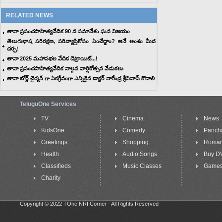
RELATED NEWS
తానా ప్రపంచసాహిత్యవేదిక 90 వ సమావేశం ఘన విజయం
తెలుగుభాష పరిరక్షణ, పరివ్యాప్తికోసం ఏంచేద్దాం? అనే అంశం మీద
చర్చ!
తానా 2025 మహాసభల వేదిక డెట్రాయిట్‌...!
తానా ప్రపంచసాహిత్యవేదిక నాల్గవ వార్షికోత్సవ వేడుకలు
తానా బోర్డ్ చైర్మన్ గా ఏకగ్రీవంగా ఎన్నికైన డాక్టర్ నాగేంద్ర శ్రీనివాస్ కొడాలి
TeluguOne Services
TV
Cinema
News
KidsOne
Comedy
Panch
Greetings
Shopping
Roma
Health
Audio Songs
Buy D
Classifieds
Music Classes
Game
Charity
Copyright © 2022 TOne NRI Corner - All Rights Reserved