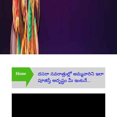
Home
దసరా నవరాత్రుల్లో అమ్మవారిని ఇలా
పూజిస్తే అదృష్టం మీ ఇంటనే...