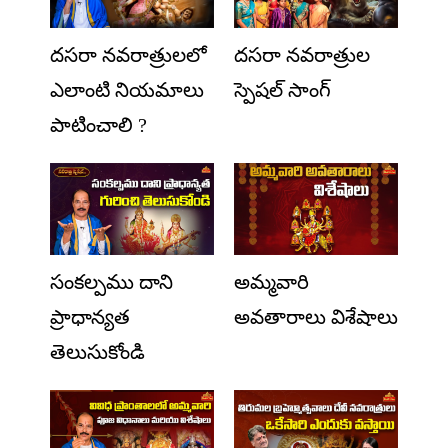
దసరా నవరాత్రులలో
దసరా నవరాత్రుల
ఎలాంటి నియమాలు
స్పెషల్ సాంగ్
పాటించాలి ?
సంకల్పము దాని
అమ్మవారి
ప్రాధాన్యత
అవతారాలు విశేషాలు
తెలుసుకోండి