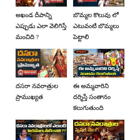
అఖండ దీపాన్ని
బొమ్మల కొలువు లో
ఎప్పుడు ఎలా వెలిగిస్తే
ఎటువంటి బొమ్మలు
మంచిది ?
పెట్టాలి
దసరా నవరాత్రుల
ఈ అమ్మవారిని
ప్రాముఖ్యత
దర్శిస్తే సంతానం
కలుగుతుంది