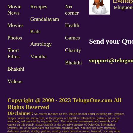
LiveHelp
Movie
Recipes
Nri
teluguo
News
corner
Grandalayam
Movies
Health
Kids
Photos
Games
Send your Que
Astrology
Short
Charity
Films
Vanitha
support@telugu
Bhakthi
Bhakthi
Videos
Copyright @ 2000 - 2023 TeluguOne.com All
Rights Reserved
Disclaimer:
All content included on this TeluguOne.com Portal including text, graphics,
images, videos and audio clips, is the property of ObjectOne Information Systems Ltd. or our
associates, and protected by copyright laws. The collection, arrangement and assembly of all
content on this portal/ related channels is the exclusive property of ObjectOne Information
Systems Ltd. or our associates and protected copyright laws. You may not copy, reproduce,
distribute, publish, display, perform, modify, create derivative works, transmit, or in any other