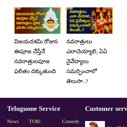
విజయదశమి రోజున
నవరాత్రులు
ఈపూజ చేస్తేనే
ఎలాచెయ్యాలి, ఏఏ
నవరాత్రులపూజ
నైవేద్యాలు
ఫలితం దక్కుతుంది
సమర్పించాలో
తెలుసా..?
Teluguone Service
Customer serv
News
TORi
Comedy