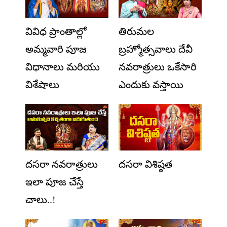
వివిధ ప్రాంతాల్లో
తిరుమల
అమ్మవారి పూజ
బ్రహ్మోత్సవాలు దేవీ
విధానాలు మరియు
నవరాత్రులు ఒకేసారి
విశేషాలు
ఎందుకు వస్తాయి
దసరా నవరాత్రులు
దసరా విశిష్ఠత
ఇలా పూజ చేస్తే
చాలు..!