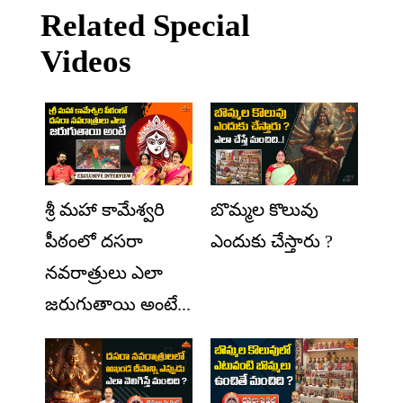
Related Special
Videos
శ్రీ మహా కామేశ్వరి
బొమ్మల కొలువు
పీఠంలో దసరా
ఎందుకు చేస్తారు ?
నవరాత్రులు ఎలా
జరుగుతాయి అంటే...