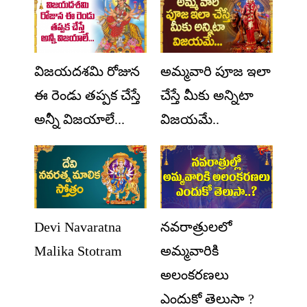
విజయదశమి రోజున
అమ్మవారి పూజ ఇలా
ఈ రెండు తప్పక చేస్తే
చేస్తే మీకు అన్నిటా
అన్నీ విజయాలే...
విజయమే..
Devi Navaratna
నవరాత్రులలో
Malika Stotram
అమ్మవారికి
అలంకరణలు
ఎందుకో తెలుసా ?