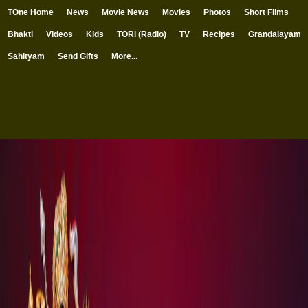
TOne Home
News
Movie News
Movies
Photos
Short Films
Bhakti
Videos
Kids
TORi (Radio)
TV
Recipes
Grandalayam
Sahityam
Send Gifts
More...