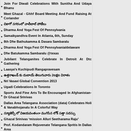
Join For Diwali Celebrations With Sunitha And Udaya
Bhanu
Meet Ghazal - Ghhf Board Meeting And Fund Raising At
Coriander
చికాగో నగరంలో వాలీబాల్ పోటీలు
Dharma And Yoga Fest Of Pennsylvania
Samaikyandhra Event In Atlanta, 6th, Sunday
8th Dfw Bathukamma & Dasara Sambaralu
Dharma And Yoga Fest Of Pennsylvania/delaware
Dfw Batukamma Sambaralu @texas
Jubilant Telanganites Celebrate In Detroit At Dtc
Gathering
Laasya’s Kuchipudi Rangapravesam
ఉత్తరాఖండ్ కు దుబాయ్ తెలుగువారు 2లక్షల విరాళం
Nri Vasavi Global Convention 2013
Ugadi Celebrations In Toronto
Sports And Fine Arts To Be Encouraged In Afghanistan-
Dr Ghazal Srinivas
Dallas Area Telangana Association (data) Celebrates Holi
& Vanabhojanalu In A Colorful Way
న్యూజెర్సీ లో విజయవంతంగా ముగిసిన లోక్ సత్తా సదస్సు
Ghazal Srinivas ‘mission Alluri Seetharama Raju’
Prof. Kodandaram Rejuvenate Telangana Spritis In Dallas
Area