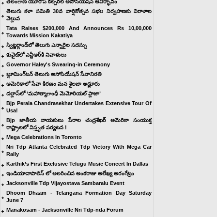
తెలంగాణ యూరోప్ కల్చరల్ అసోసియేషన్ ఆవిర్భావం
తెలుగు కళా సమితి 30వ వార్షికోత్సవ సభల నిర్వహణకు విరాళాల
వెల్లువ
Tata Raises $200,000 And Announces Rs 10,00,000
Towards Mission Kakatiya
స్విట్జర్లాండ్‌లో తెలుగు ఎన్నారైల సదస్సు
కువైట్‌లో ఎన్టీఆర్‌కి నివాళులు
Governor Haley's Swearing-in Ceremony
బ్లూమింగ్‌టన్ తెలుగు అసోసియేషన్ సేవానిరతి
అమెరికాలో సేవా కిరణం మన శైలజా అడ్లూరు
డల్లాస్‌లో ‘మహాత్మాగాంధీ మెమోరియల్ ప్లాజా’
Bjp Perala Chandrasekhar Undertakes Extensive Tour Of
Usa!
Bjp జాతీయ నాయకులు పేరాల చంద్రశేఖర్ అమెరికా సంయుక్త
రాష్ట్రాలలో విస్తృత పర్యటన !
Mega Celebrations In Toronto
Nri Tdp Atlanta Celebrated Tdp Victory With Mega Car
Rally
Karthik’s First Exclusive Telugu Music Concert In Dallas
ఇండియానాపొలిస్ లో అలరించిన అంకరాజు అలేఖ్య అరంగేట్రం
Jacksonville Tdp Vijayostava Sambaralu Event
Dhoom Dhaam - Telangana Formation Day Saturday
June 7
Manakosam - Jacksonville Nri Tdp-nda Forum