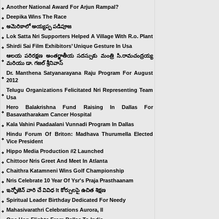
Another National Award For Arjun Rampal?
Deepika Wins The Race
అమెరికాలో అయ్యప్ప పడిపూజ
Lok Satta Nri Supporters Helped A Village With R.o. Plant
Shirdi Sai Film Exhibitors’ Unique Gesture In Usa
ఆలయ పరిరక్షణ అంతర్జాతీయ సదస్సుకు మంత్రి సి.రామచంద్రయ్య
మరియు డా. గజల్ శ్రీనివాస్
Dr. Manthena Satyanarayana Raju Program For August
2012
Telugu Organizations Felicitated Nri Representing Team
Usa
Hero Balakrishna Fund Raising In Dallas For
Basavatharakam Cancer Hospital
Kala Vahini Paadaalani Vunnadi Program In Dallas
Hindu Forum Of Briton: Madhava Thurumella Elected
Vice President
Hippo Media Production #2 Launched
Chittoor Nris Greet And Meet In Atlanta
Chaithra Katamneni Wins Golf Championship
Nris Celebrate 10 Year Of Ysr's Praja Prasthaanam
ఇన్ఫోజెన్ వారి చే వివిధ It కోర్సులపై ఉచిత శిక్షణ
Spiritual Leader Birthday Dedicated For Needy
Mahasivarathri Celebrations Aurora, Il