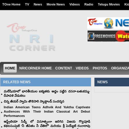
TOne Home
TV
News
Movie News
Videos
Radio
Telugu Movies
Ki
HOME
NRICORNER HOME
CONTENT
VIDEOS
PHOTOS
ORGANIZA
RELATED NEWS
NEWS
మలేషియాలో భారతీయుల ఐక్యతకు అద్దం పట్టిన దసరా-బతుకమ్మ-
దీపావళి వేడుకలు
చిన్న జీయర్ స్వామి తొలిసారి స్కాట్లాండ్ సందర్శన
Indian American Teens Adhvik And Yuktha Captivate
Audiences With Their Indian Classical Art Debut
Performances
ఆస్ట్రేలియా సిడ్నీ లో వినూత్నంగా జరిగిన విజయ గొల్లపూడి
కథల‌సంపుటి ‘నీ జీవితం నీ చేతిలో’ మరియు శ్రీ పెయ్యేటి రంగారావు