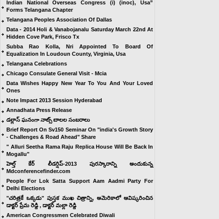
Indian National Overseas Congress (i) (inoc), Usa”
Forms Telangana Chapter
Telangana Peoples Association Of Dallas
Data - 2014 Holi & Vanabojanalu Saturday March 22nd At
Hidden Cove Park, Frisco Tx
Subba Rao Kolla, Nri Appointed To Board Of
Equalization In Loudoun County, Virginia, Usa
Telangana Celebrations
Chicago Consulate General Visit - Mcia
Data Wishes Happy New Year To You And Your Loved
Ones
Note Impact 2013 Session Hyderabad
Annadhata Press Release
డల్లాస్ ఘనంగా నాట్స్ బాలల సంబరాలు
Brief Report On Sv150 Seminar On "india's Growth Story
- Challenges & Road Ahead" Share
" Alluri Seetha Rama Raju Replica House Will Be Back In
Mogallu"
హెల్త్ కేర్ లీడర్షిప్-2013 పురస్కారాన్ని అందుకున్న
Mdconferencefinder.com
People For Lok Satta Support Aam Aadmi Party For
Delhi Elections
"చరిత్రకే ఒక్కడు" పుస్తక ముఖ చిత్రాన్ని, అమెరికాలో ఆవిష్కరించిన
డాక్టర్ ప్రేమ రెడ్డి , డాక్టర్ మల్లా రెడ్డి
American Congressmen Celebrated Diwali