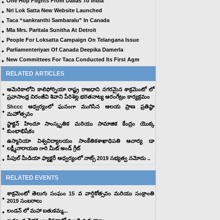
One Hop Flights From Dallas To India
Nri Lok Satta New Website Launched
Taca “sankranthi Sambaralu” In Canada
Mla Mrs. Paritala Sunitha At Detroit
People For Loksatta Campaign On Telangana Issue
Parliamenteriyan Of Canada Deepika Damerla
New Committees For Taca Conducted Its First Agm
RELATED ARTICLES
అమెరికాలోని కాలిఫోర్నియా రాష్ట్ర రాజధాని నగరమైన శాక్రమెంటో లో
ప్రవాసాంధ్ర చిరంజీవి శివాని పేరిశెట్ల భరతనాట్య అరంగేట్రం కార్యక్రమం
Shccc ఆధ్వర్యంలో ఘనంగా ముగిసిన ఆలయ ప్రాణ ప్రతిష్ఠా
మహోత్సవం
స్టాక్టన్ హిందూ సాంస్కృతిక మరియు సామాజిక కేంద్రం యొక్క
కుంభాభిషేకం
ఉస్మానియా విశ్వవిద్యాలయం సాంకేతికశాఖాధిపతి ఆచార్య డా
లక్ష్మీనారాయణ గారి మీట్ అండ్ గ్రీట్
పీపుల్ మీడియా ఫ్యాక్టరీ ఆధ్వర్యంలో నాట్స్ 2019 సభ్యత్వ నమోదు ..
RELATED EVENTS
శాక్రమెంటో తెలుగు సంఘం 15 వ వార్షికోత్సవం మరియు సంక్రాంతి
2019 సంబరాలు
లండన్ లో మహా బతుకమ్మ...