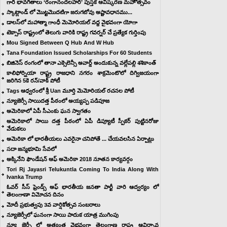
గారి భావగీతాలు ‘రంగానందలహరి’ పుస్తక ఆవిష్కరణ మహోత్సవం
స్కాట్లాండ్ లో మొట్టమొదటిగా జరుగబోవు అష్టావధానము...
డాలస్‌లో మహాత్మా గాంధీ మెమోరియల్ వద్ద వైభవంగా యోగా
టెక్సాస్ రాష్ట్రంలో తెలుగు వారికి రాష్ట్ర గవర్నర్ చే ప్రత్యేక గుర్తింపు
Mou Signed Between Q Hub And W Hub
Tana Foundation Issued Scholarships For 60 Students
బిజినెస్ రంగంలో తానా ఎక్సెలెన్సీ అవార్డ్ అందుకున్న వల్లేపల్లి శశికాంత్‌
కాలిఫోర్నియా రాష్ట్ర రాజధాని నగరం శాక్రమెంటొలో దిగ్విజయంగా
జరిగిన 5కె రన్/వాక్ పోటీ
Tags ఆధ్వరంలో శ్రీ Uan మూర్తి మెమోరియల్ రచనల పోటీ
న్యూజెర్సీ సాయిదత్త పీఠంలో అయ్యప్ప పడిపూజ
అమెరికాలో ఏపీ సీఎంకు ఘన స్వాగతం
అమెరికాలో సాయి దత్త పీఠంలో ఏపీ డిప్యూటీ స్పీకర్ పుట్టినరోజు
వేడుకలు
అమెరికా లో భారతీయలు ఎవరైనా చనిపోతే ... చేయవలసిన ఏర్పాట్లు
సదా జన్మభూమి సేవలో
అక్కినేని ఫౌండేషన్ ఆఫ్ అమెరికా 2018 నూతన కార్యవర్గం
Tori Rj Jayasri Telukuntla Coming To India Along With
Ivanka Trump
ఓవర్ సీస్ ఫ్రెండ్స్ అఫ్ భారతీయ జనతా పార్టీ వారి ఆద్వర్యం లో
తెలంగాణా విమోచన దినం
మోదీ ప్రభుత్వపు ౩వ వార్షికోత్సవ సంబరాలు
న్యూజెర్సీలో ఘనంగా సాయి పాదుక యాత్ర ముగింపు
న్యూ జెర్సీ లో అత్యంత వైభవంగా తెలంగాణ రాష్ట్ర ఆవిర్భావ