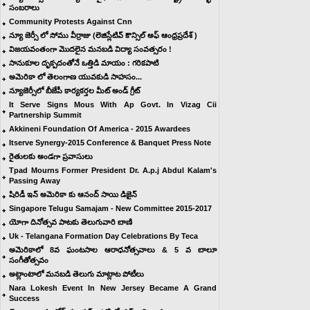
సంబరాలు
Community Protests Against Cnn
న్యూ జెర్సీ లో సోము వీర్రాజు (లెజిస్లేటివ్ కౌన్సిల్ అఫ్ ఆంధ్రప్రదేశ్ )
విజయవంతంగా మొదలైన మనబడి విద్యా సంవత్సరం !
సానుకూల దృక్పదంతోనే ఒత్తిడి మాయం : గరికపాటి
అమెరికా లో తెలంగాణ యువ‌కుడి సాహ‌సం...
న్యూజెర్సీలో బీజేపీ కార్యకర్తల మీట్ అండ్ గ్రీట్
It Serve Signs Mous With Ap Govt. In Vizag Cii
Partnership Summit
Akkineni Foundation Of America - 2015 Awardees
Itserve Synergy-2015 Conference & Banquet Press Note
రైతులకు అండగా ప్రవాసులు
Tpad Mourns Former President Dr. A.p.j Abdul Kalam's
Passing Away
షిరిడీ ఇన్ అమెరికా కు ఆనంద్ సాయి డిజైన్
Singapore Telugu Samajam - New Committee 2015-2017
యోగా దినోత్సవ పాటకు తెలుగువారి బాణి
Uk - Telangana Formation Day Celebrations By Teca
అమెరికాలో 8వ ఘంటసాల ఆరాధనోత్సవాలు & 5 వ బాలూ
సంగీతోత్సవం
అట్లాంటాలో మనబడి తెలుగు మాట్లాట పోటీలు
Nara Lokesh Event In New Jersey Became A Grand
Success