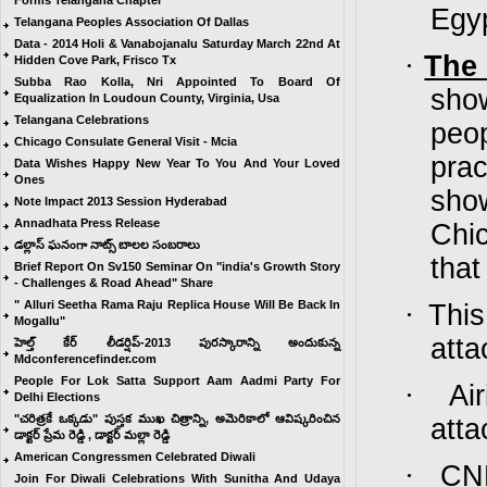
Forms Telangana Chapter
Egy
Telangana Peoples Association Of Dallas
Data - 2014 Holi & Vanabojanalu Saturday March 22nd At
·
The 
Hidden Cove Park, Frisco Tx
Subba Rao Kolla, Nri Appointed To Board Of
sho
Equalization In Loudoun County, Virginia, Usa
Telangana Celebrations
peop
Chicago Consulate General Visit - Mcia
pra
Data Wishes Happy New Year To You And Your Loved
Ones
sho
Note Impact 2013 Session Hyderabad
Annadhata Press Release
Chic
డల్లాస్ ఘనంగా నాట్స్ బాలల సంబరాలు
that
Brief Report On Sv150 Seminar On "india's Growth Story
- Challenges & Road Ahead" Share
" Alluri Seetha Rama Raju Replica House Will Be Back In
·
This
Mogallu"
atta
హెల్త్ కేర్ లీడర్షిప్-2013 పురస్కారాన్ని అందుకున్న
Mdconferencefinder.com
People For Lok Satta Support Aam Aadmi Party For
·
Ai
Delhi Elections
"చరిత్రకే ఒక్కడు" పుస్తక ముఖ చిత్రాన్ని, అమెరికాలో ఆవిష్కరించిన
atta
డాక్టర్ ప్రేమ రెడ్డి , డాక్టర్ మల్లా రెడ్డి
American Congressmen Celebrated Diwali
·
CNN
Join For Diwali Celebrations With Sunitha And Udaya