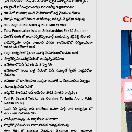
గారి భావగీతాలు ‘రంగానందలహరి’ పుస్తక ఆవిష్కరణ మహోత్సవం
స్కాట్లాండ్ లో మొట్టమొదటిగా జరుగబోవు అష్టావధానము...
డాలస్‌లో మహాత్మా గాంధీ మెమోరియల్ వద్ద వైభవంగా యోగా
C
టెక్సాస్ రాష్ట్రంలో తెలుగు వారికి రాష్ట్ర గవర్నర్ చే ప్రత్యేక గుర్తింపు
Mou Signed Between Q Hub And W Hub
Tana Foundation Issued Scholarships For 60 Students
బిజినెస్ రంగంలో తానా ఎక్సెలెన్సీ అవార్డ్ అందుకున్న వల్లేపల్లి శశికాంత్‌
కాలిఫోర్నియా రాష్ట్ర రాజధాని నగరం శాక్రమెంటొలో దిగ్విజయంగా
జరిగిన 5కె రన్/వాక్ పోటీ
Tags ఆధ్వరంలో శ్రీ Uan మూర్తి మెమోరియల్ రచనల పోటీ
న్యూజెర్సీ సాయిదత్త పీఠంలో అయ్యప్ప పడిపూజ
అమెరికాలో ఏపీ సీఎంకు ఘన స్వాగతం
అమెరికాలో సాయి దత్త పీఠంలో ఏపీ డిప్యూటీ స్పీకర్ పుట్టినరోజు
వేడుకలు
అమెరికా లో భారతీయలు ఎవరైనా చనిపోతే ... చేయవలసిన ఏర్పాట్లు
సదా జన్మభూమి సేవలో
అక్కినేని ఫౌండేషన్ ఆఫ్ అమెరికా 2018 నూతన కార్యవర్గం
Tori Rj Jayasri Telukuntla Coming To India Along With
Ivanka Trump
ఓవర్ సీస్ ఫ్రెండ్స్ అఫ్ భారతీయ జనతా పార్టీ వారి ఆద్వర్యం లో
తెలంగాణా విమోచన దినం
మోదీ ప్రభుత్వపు ౩వ వార్షికోత్సవ సంబరాలు
న్యూజెర్సీలో ఘనంగా సాయి పాదుక యాత్ర ముగింపు
న్యూ జెర్సీ లో అత్యంత వైభవంగా తెలంగాణ రాష్ట్ర ఆవిర్భావ