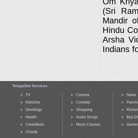
Om Kriya
(Sri Ra
Mandir o
Hindu Co
Arsha Vi
Indians f
TeluguOne Services
TV
Cinema
News
KidsOne
Comedy
Panch
Greetings
Shopping
Roma
Health
Audio Songs
Buy D
Classifieds
Music Classes
Game
Charity