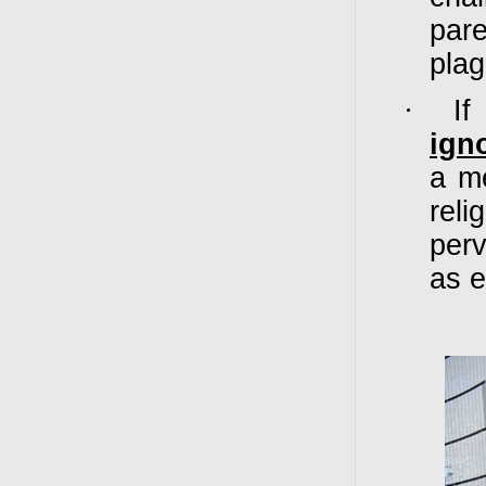
par
plag
·
I
ign
a me
reli
per
as e