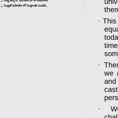
univ
న్యూ జెర్సీ లో ఘనంగా హోలీ సంబరాలు
సెంట్రల్ ఓహియో లో సంక్రాంతి సందడి..
the
·
This
equa
toda
tim
some
·
Ther
we a
and
cas
pers
·
W
cha