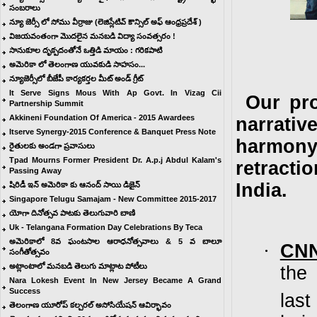
సంబరాలు
న్యూ జెర్సీ లో సోము వీర్రాజు (లెజిస్లేటివ్ కౌన్సిల్ అఫ్ ఆంధ్రప్రదేశ్ )
విజయవంతంగా మొదలైన మనబడి విద్యా సంవత్సరం !
సానుకూల దృక్పదంతోనే ఒత్తిడి మాయం : గరికపాటి
అమెరికా లో తెలంగాణ యువ‌కుడి సాహ‌సం...
న్యూజెర్సీలో బీజేపీ కార్యకర్తల మీట్ అండ్ గ్రీట్
It Serve Signs Mous With Ap Govt. In Vizag Cii
Our pr
Partnership Summit
Akkineni Foundation Of America - 2015 Awardees
narrati
Itserve Synergy-2015 Conference & Banquet Press Note
harmon
రైతులకు అండగా ప్రవాసులు
Tpad Mourns Former President Dr. A.p.j Abdul Kalam's
retracti
Passing Away
India.
షిరిడీ ఇన్ అమెరికా కు ఆనంద్ సాయి డిజైన్
Singapore Telugu Samajam - New Committee 2015-2017
యోగా దినోత్సవ పాటకు తెలుగువారి బాణి
Uk - Telangana Formation Day Celebrations By Teca
అమెరికాలో 8వ ఘంటసాల ఆరాధనోత్సవాలు & 5 వ బాలూ
·
CNN
సంగీతోత్సవం
అట్లాంటాలో మనబడి తెలుగు మాట్లాట పోటీలు
the
Nara Lokesh Event In New Jersey Became A Grand
Success
las
తెలంగాణ యూరోప్ కల్చరల్ అసోసియేషన్ ఆవిర్భావం