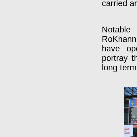
carried a
Notable
RoKhanna
have ope
portray t
long term