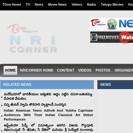
TOne Home
TV
News
Movie News
Videos
Radio
Telugu Movies
Ki
HOME
NRICORNER HOME
CONTENT
VIDEOS
PHOTOS
ORGANIZA
RELATED NEWS
NEWS
మలేషియాలో భారతీయుల ఐక్యతకు అద్దం పట్టిన దసరా-బతుకమ్మ-
దీపావళి వేడుకలు
చిన్న జీయర్ స్వామి తొలిసారి స్కాట్లాండ్ సందర్శన
Indian American Teens Adhvik And Yuktha Captivate
Audiences With Their Indian Classical Art Debut
Performances
ఆస్ట్రేలియా సిడ్నీ లో వినూత్నంగా జరిగిన విజయ గొల్లపూడి
కథల‌సంపుటి ‘నీ జీవితం నీ చేతిలో’ మరియు శ్రీ పెయ్యేటి రంగారావు