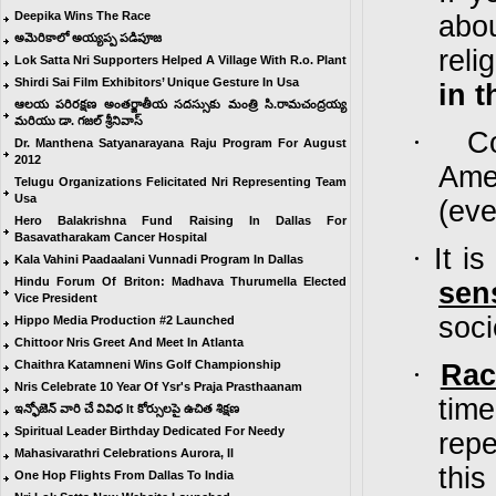
Deepika Wins The Race
abo
అమెరికాలో అయ్యప్ప పడిపూజ
reli
Lok Satta Nri Supporters Helped A Village With R.o. Plant
Shirdi Sai Film Exhibitors’ Unique Gesture In Usa
in 
ఆలయ పరిరక్షణ అంతర్జాతీయ సదస్సుకు మంత్రి సి.రామచంద్రయ్య
మరియు డా. గజల్ శ్రీనివాస్
·
C
Dr. Manthena Satyanarayana Raju Program For August
2012
Ame
Telugu Organizations Felicitated Nri Representing Team
Usa
(ev
Hero Balakrishna Fund Raising In Dallas For
Basavatharakam Cancer Hospital
·
It i
Kala Vahini Paadaalani Vunnadi Program In Dallas
Hindu Forum Of Briton: Madhava Thurumella Elected
sen
Vice President
soci
Hippo Media Production #2 Launched
Chittoor Nris Greet And Meet In Atlanta
Chaithra Katamneni Wins Golf Championship
·
Rac
Nris Celebrate 10 Year Of Ysr's Praja Prasthaanam
tim
ఇన్ఫోజెన్ వారి చే వివిధ It కోర్సులపై ఉచిత శిక్షణ
Spiritual Leader Birthday Dedicated For Needy
repe
Mahasivarathri Celebrations Aurora, Il
thi
One Hop Flights From Dallas To India