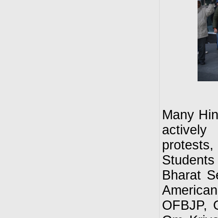
Many Hin
actively
protests
Students
Bharat S
Americ
OFBJP, O