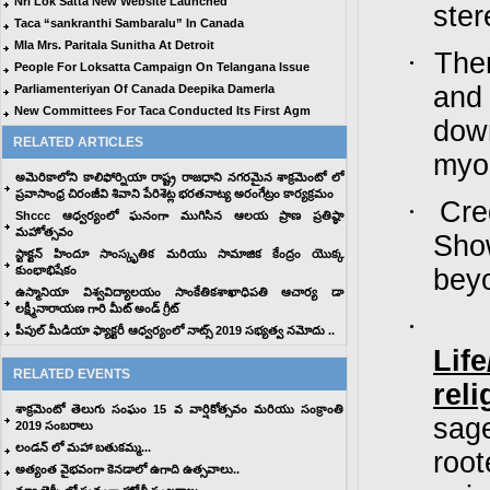
Nri Lok Satta New Website Launched
ster
Taca “sankranthi Sambaralu” In Canada
Mla Mrs. Paritala Sunitha At Detroit
·
Ther
People For Loksatta Campaign On Telangana Issue
and 
Parliamenteriyan Of Canada Deepika Damerla
New Committees For Taca Conducted Its First Agm
dow
RELATED ARTICLES
myop
అమెరికాలోని కాలిఫోర్నియా రాష్ట్ర రాజధాని నగరమైన శాక్రమెంటో లో
ప్రవాసాంధ్ర చిరంజీవి శివాని పేరిశెట్ల భరతనాట్య అరంగేట్రం కార్యక్రమం
·
Cre
Shccc ఆధ్వర్యంలో ఘనంగా ముగిసిన ఆలయ ప్రాణ ప్రతిష్ఠా
మహోత్సవం
Sho
స్టాక్టన్ హిందూ సాంస్కృతిక మరియు సామాజిక కేంద్రం యొక్క
కుంభాభిషేకం
beyo
ఉస్మానియా విశ్వవిద్యాలయం సాంకేతికశాఖాధిపతి ఆచార్య డా
లక్ష్మీనారాయణ గారి మీట్ అండ్ గ్రీట్
·
పీపుల్ మీడియా ఫ్యాక్టరీ ఆధ్వర్యంలో నాట్స్ 2019 సభ్యత్వ నమోదు ..
Lif
RELATED EVENTS
reli
శాక్రమెంటో తెలుగు సంఘం 15 వ వార్షికోత్సవం మరియు సంక్రాంతి
sage
2019 సంబరాలు
లండన్ లో మహా బతుకమ్మ...
roo
అత్యంత వైభవంగా కెనడాలో ఉగాది ఉత్సవాలు..