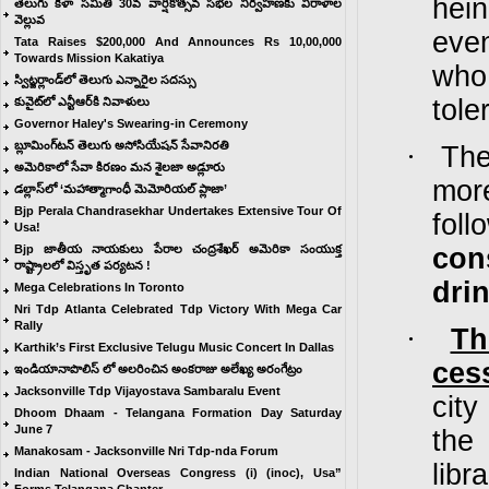
hei
తెలుగు కళా సమితి 30వ వార్షికోత్సవ సభల నిర్వహణకు విరాళాల
వెల్లువ
even
Tata Raises $200,000 And Announces Rs 10,00,000
Towards Mission Kakatiya
who
స్విట్జర్లాండ్‌లో తెలుగు ఎన్నారైల సదస్సు
tole
కువైట్‌లో ఎన్టీఆర్‌కి నివాళులు
Governor Haley's Swearing-in Ceremony
బ్లూమింగ్‌టన్ తెలుగు అసోసియేషన్ సేవానిరతి
·
The
అమెరికాలో సేవా కిరణం మన శైలజా అడ్లూరు
mor
డల్లాస్‌లో ‘మహాత్మాగాంధీ మెమోరియల్ ప్లాజా’
Bjp Perala Chandrasekhar Undertakes Extensive Tour Of
fol
Usa!
Bjp జాతీయ నాయకులు పేరాల చంద్రశేఖర్ అమెరికా సంయుక్త
con
రాష్ట్రాలలో విస్తృత పర్యటన !
dri
Mega Celebrations In Toronto
Nri Tdp Atlanta Celebrated Tdp Victory With Mega Car
Rally
·
Th
Karthik’s First Exclusive Telugu Music Concert In Dallas
ces
ఇండియానాపొలిస్ లో అలరించిన అంకరాజు అలేఖ్య అరంగేట్రం
Jacksonville Tdp Vijayostava Sambaralu Event
city
Dhoom Dhaam - Telangana Formation Day Saturday
June 7
the
Manakosam - Jacksonville Nri Tdp-nda Forum
libr
Indian National Overseas Congress (i) (inoc), Usa”