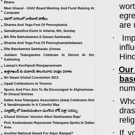
Bhanu
wort
Meet Ghazal - Ghhf Board Meeting And Fund Raising At
Coriander
egr
చికాగో నగరంలో వాలీబాల్ పోటీలు
are 
Dharma And Yoga Fest Of Pennsylvania
Samaikyandhra Event In Atlanta, 6th, Sunday
·
Imp
8th Dfw Bathukamma & Dasara Sambaralu
Dharma And Yoga Fest Of Pennsylvania/delaware
infl
Dfw Batukamma Sambaralu @texas
Hind
Jubilant Telanganites Celebrate In Detroit At Dtc
Gathering
Laasya’s Kuchipudi Rangapravesam
·
Our
ఉత్తరాఖండ్ కు దుబాయ్ తెలుగువారు 2లక్షల విరాళం
ba
Nri Vasavi Global Convention 2013
Ugadi Celebrations In Toronto
nume
Sports And Fine Arts To Be Encouraged In Afghanistan-
Dr Ghazal Srinivas
·
Who 
Dallas Area Telangana Association (data) Celebrates Holi
& Vanabhojanalu In A Colorful Way
dras
న్యూజెర్సీ లో విజయవంతంగా ముగిసిన లోక్ సత్తా సదస్సు
Ghazal Srinivas ‘mission Alluri Seetharama Raju’
reli
Prof. Kodandaram Rejuvenate Telangana Spritis In Dallas
Area
·
If y
Another National Award For Arjun Rampal?