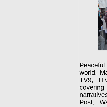
Peaceful 
world. M
TV9, ITV
covering
narrative
Post, W