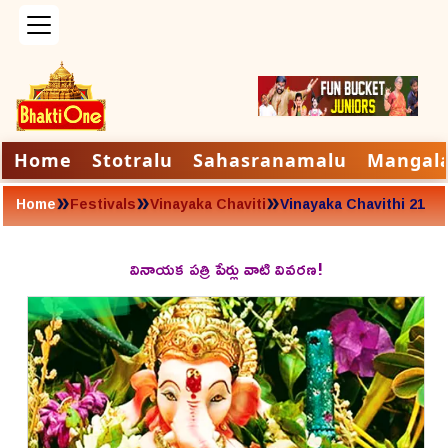
Home
Stotralu
Sahasranamalu
Mangal
»
»
»
Home
Festivals
Vinayaka Chaviti
Vinayaka Chavithi 21
Patri Names
వినాయక పత్రి పేర్లు వాటి వివరణ!