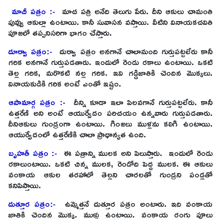
మాచీ ప‌త్రం :-
మాచ ప‌త్రి అనేది తెలుగు పేరు. దీని ఆకులు చామంతి
పువ్వు ఆకుల్లా ఉంటాయి. కానీ సువాస‌న వ‌స్తాయి. వీటిని వినాయకచవితి
పూజలో తప్పనిసరిగా భాగం చేస్తారు.
దూర్వా పత్రం:-
దుర్వా పత్రం అనగానే చాలామంది గుర్తుపట్టలేరు కానీ
గరిక అనగానే గుర్తుపడతారు. ఇందులో రెండు రకాలు ఉంటాయి. ఒక‌టి
తెల్ల గరిక, మ‌రొక‌టి నల్ల గరిక. ఇవి గడ్డిజాతికి చెందిన‌ మొక్కలు.
వినాయకుడికి గ‌రిక అంటే ఎంతో ఇష్టం.
ఆపామార్గ ప‌త్రం :-
దీన్ని కూడా ఇలా పిలవగానే గుర్తుపట్టలేరు. కానీ
ఉత్త‌రేణి అని అంటే ఆయుర్వేదం పరిచయం ఉన్నవారు గుర్తుపడతారు.
దీనిఆకులు గుండ్రంగా ఉంటాయి. గింజ‌లు ముళ్ల‌ను క‌లిగి ఉంటాయి.
ఆయుర్వేదంలో ఉత్తరేణికి చాలా ప్రాధాన్యత ఉంది.
బృహ‌తీ ప‌త్రం :-
ఈ పత్రాన్ని ముల‌క అని పిలుస్తారు. ఇందులో రెండు
ర‌కాలుంటాయి. ఒక‌టి చిన్న ముల‌క, రెండోది పెద్ద ముల‌క‌. ఈ ఆకులు
వంకాయ ఆకుల త‌ర‌హాలో తెల్ల‌ని చార‌ల‌తో గుండ్ర‌ని పండ్ల‌తో
కనిపిస్తాయి.
దుత్తూర పత్రం:-
ఉమ్మెత్త‌నే దుత్తూర ప‌త్రం అంటారు. ఇది వంకాయ
జాతికి చెందిన మొక్క‌. ముళ్లు ఉంటాయి. వంకాయ రంగు పూలు