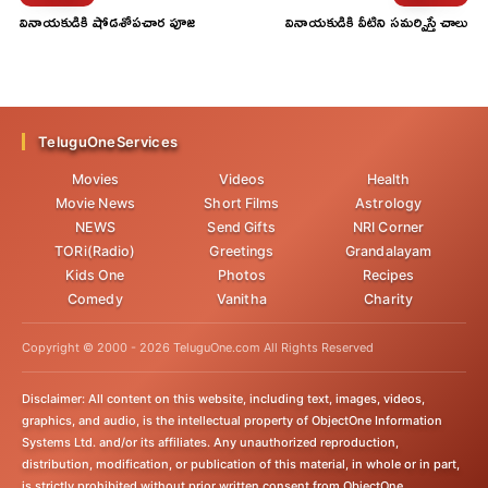
వినాయకుడికి షోడశోపచార పూజ
వినాయకుడికి వీటిని సమర్పిస్తే చాలు
ఎందుకు...
దరిద్రం పోయి అదృష్టం కలిసొస్తుంది!
TeluguOneServices
Movies
Videos
Health
Movie News
Short Films
Astrology
NEWS
Send Gifts
NRI Corner
TORi(Radio)
Greetings
Grandalayam
Kids One
Photos
Recipes
Comedy
Vanitha
Charity
Copyright © 2000 -
2026
TeluguOne.com All Rights Reserved
Disclaimer: All content on this website, including text, images, videos,
graphics, and audio, is the intellectual property of ObjectOne Information
Systems Ltd. and/or its affiliates. Any unauthorized reproduction,
distribution, modification, or publication of this material, in whole or in part,
is strictly prohibited without prior written consent from ObjectOne