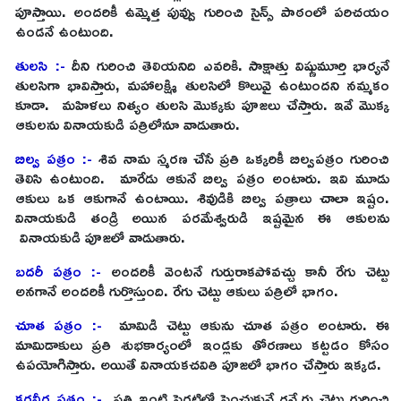
పూస్తాయి. అందరికీ ఉమ్మెత్త పువ్వు గురించి సైన్స్ పాఠంలో పరిచయం
ఉండనే ఉంటుంది.
తుల‌సి :-
దీని గురించి తెలియనిది ఎవరికి. సాక్షాత్తు విష్ణుమూర్తి భార్యనే
తులసిగా భావిస్తారు, మహాలక్ష్మి తుల‌సిలో కొలువై ఉంటుందని నమ్మకం
కూడా. మ‌హిళ‌లు నిత్యం తుల‌సి మొక్క‌కు పూజ‌లు చేస్తారు. ఇవే మొక్క
ఆకులను వినాయ‌కుడి ప‌త్రిలోనూ వాడుతారు.
బిల్వ ప‌త్రం :-
శివ నామ స్మరణ చేసే ప్రతి ఒక్కరికీ బిల్వపత్రం గురించి
తెలిసి ఉంటుంది. మారేడు ఆకునే బిల్వ ప‌త్రం అంటారు. ఇవి మూడు
ఆకులు ఒక ఆకుగానే ఉంటాయి. శివుడికి బిల్వ పత్రాలు చాలా ఇష్టం.
వినాయకుడి తండ్రి అయిన పరమేశ్వరుడి ఇష్టమైన ఈ ఆకులను
వినాయకుడి పూజ‌లో వాడుతారు.
బ‌ద‌రీ ప‌త్రం :-
అందరికీ వెంటనే గుర్తురాకపోవచ్చు కానీ రేగు చెట్టు
అనగానే అందరికీ గుర్తొస్తుంది. రేగు చెట్టు ఆకులు పత్రిలో భాగం.
చూత ప‌త్రం :-
మామిడి చెట్టు ఆకును చూత ప‌త్రం అంటారు. ఈ
మామిడాకులు ప్రతి శుభకార్యంలో ఇండ్ల‌కు తోర‌ణాలు క‌ట్టడం కోసం
ఉపయోగిస్తారు. అయితే వినాయకచవితి పూజలో భాగం చేస్తారు ఇక్కడ.
కరవీర పత్రం :-
ప్రతి ఇంటి పెరటిలో పెంచుకునే గన్నేరు చెట్టు గురించి