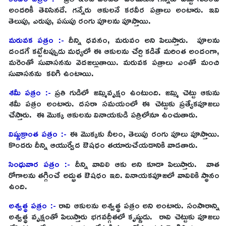
అందరికీ తెలిసినదే. గ‌న్నేరు ఆకుల‌నే క‌ర‌వీర ప‌త్రాలు అంటారు. ఇవి
తెలుపు, ఎరుపు, ప‌సుపు రంగు పూల‌ను పూస్తాయి.
మ‌రువ‌క ప‌త్రం :-
దీన్ని ధ‌వ‌నం, మ‌రువం అని పిలుస్తారు. పూలను
దండగే కట్టేటప్పుడు మధ్యలో ఈ ఆకులను చేర్చి కడితే మరింత అందంగా,
మరెంతో సువాసనను వెదజల్లుతాయి. మరువక పత్రాలు ఎంతో మంచి
సువాసనను క‌లిగి ఉంటాయి.
శ‌మీ ప‌త్రం :-
ప్రతి గుడిలో జమ్మివృక్షం ఉంటుంది. జ‌మ్మి చెట్టు ఆకును
శ‌మీ ప‌త్రం అంటారు. ద‌స‌రా స‌మ‌యంలో ఈ చెట్టుకు ప్రత్యేకపూజలు
చేస్తారు. ఈ మొక్క ఆకుల‌ను వినాయ‌కుడి ప‌త్రిలోనూ ఉంచుతారు.
విష్ణుక్రాంత పత్రం :-
ఈ మొక్క‌కు నీలం, తెలుపు రంగు పూలు పూస్తాయి.
కొందరు దీన్ని ఆయుర్వేద ఔషధం తయారుచేయడానికి వాడతారు.
సింధువార పత్రం :-
దీన్ని వావిలి ఆకు అని కూడా పిలుస్తారు. వాత
రోగాలను తగ్గించే అద్భుత ఔషధం ఇది. వినాయకపూజలో వావిలికి స్థానం
ఉంది.
అశ్వత్థ పత్రం :-
రావి ఆకుల‌ను అశ్వ‌త్థ ప‌త్రం అని అంటారు. సంసారాన్ని
అశ్వత్థ వృక్షంతో పిలుస్తారు భగవద్గీతలో కృష్ణుడు. రావి చెట్టుకు పూజ‌లు