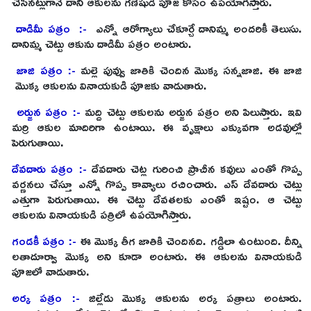
చేసిన‌ట్లుగానే దాని ఆకుల‌ను గ‌ణేషుడి పూజ కోసం ఉప‌యోగిస్తారు.
దాడిమీ పత్రం :-
ఎన్నో ఆరోగ్యాలు చేకూర్చే దానిమ్మ అందరికీ తెలుసు.
దానిమ్మ చెట్టు ఆకును దాడిమీ ప‌త్రం అంటారు.
జాజి పత్రం :-
మ‌ల్లె పువ్వు జాతికి చెందిన‌ మొక్క స‌న్న‌జాజి. ఈ జాజి
మొక్క ఆకుల‌ను వినాయకుడి పూజ‌కు వాడుతారు.
అర్జున పత్రం :-
మ‌ద్ది చెట్టు ఆకుల‌ను అర్జున ప‌త్రం అని పిలుస్తారు. ఇవి
మ‌ర్రి ఆకుల మాదిరిగా ఉంటాయి. ఈ వృక్షాలు ఎక్కువ‌గా అడ‌వుల్లో
పెరుగుతాయి.
దేవదారు పత్రం :-
దేవ‌దారు చెట్ల గురించి ప్రాచీన కవులు ఎంతో గొప్ప
వర్ణనలు చేస్తూ ఎన్నో గొప్ప కావ్యాలు రచించారు. ఎస్ దేవదారు చెట్లు
ఎత్తుగా పెరుగుతాయి. ఈ చెట్టు దేవ‌త‌ల‌కు ఎంతో ఇష్టం. ఆ చెట్టు
ఆకుల‌ను వినాయ‌కుడి ప‌త్రిలో ఉప‌యోగిస్తారు.
గండకీ పత్రం :-
ఈ మొక్క తీగ జాతికి చెందిన‌ది. గ‌డ్డిలా ఉంటుంది. దీన్ని
ల‌తాదూర్వా మొక్క అని కూడా అంటారు. ఈ ఆకుల‌ను వినాయ‌కుడి
పూజ‌లో వాడుతారు.
అర్క పత్రం :-
జిల్లేడు మొక్క ఆకుల‌ను అర్క ప‌త్రాలు అంటారు.