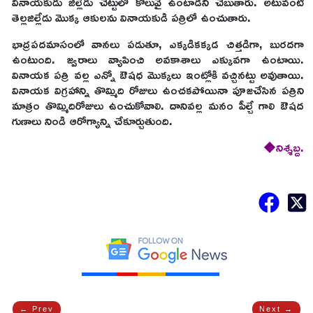
వినాయకుడు జిల్లేడు చెట్టులో కొలువై ఉంటాడని చెబుతారు. అటువంటి
తెల్లజిల్లేడు మొక్క ఆకుల‌ను వినాయ‌కుడి ప‌త్రిలో ఉంచుతారు.
భాద్రపదమాసంలో వానలు పడుతూ, ఎక్కడికక్కడ చిత్తడిగా, బురదగా
ఉంటుంది. జ్వరాలు వ్యాపించి అవకాశాలు ఎక్కువగా ఉంటాయి.
వినాయక పత్రి వల్ల ఎన్నో ఔషధ మొక్కలు ఇంట్లోకి వచ్చినట్టు అవుతాయి.
వినాయక విగ్రహాన్ని తొమ్మిది రోజులు ఉంచకపోయినా పూజచేసిన పత్రిని
మాత్రం తొమ్మిదిరోజులు ఉంచుకోవాలి. దానివల్ల మనం పీల్చే గాలి ఔషద
గుణాలు నిండి ఆరోగ్యాన్ని చేకూర్చుతుంది.
◆నిశ్శబ్ద.
← Prev
Next →