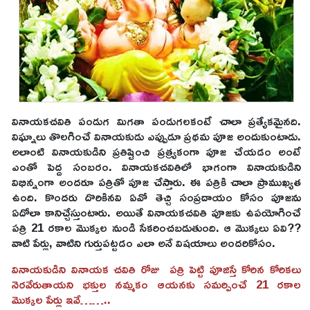
వినాయకచవితి పండుగ మిగతా పండుగలకంటే చాలా ప్రత్యేకమైనది.
విఘ్నాలు తొలగించే వినాయకుడు ఎప్పుడూ ప్రథమ పూజ అందుకుంటాడు.
అలాంటి వినాయకుడిని ప్రతిష్టించి ప్రత్ర్యకంగా పూజ చేయడం అంటే
ఎంతో పెద్ద సంబరం. వినాయకచవితిలో భాగంగా వినాయకుడిని
విభిన్నంగా అందరూ పత్రితో పూజ చేస్తారు. ఈ పత్రికి చాలా ప్రాముఖ్యత
ఉంది. కొందరు దొరికినవి ఏవో తెచ్చి సంప్రదాయం కోసం పూజను
ఏదోలా కానిచ్చేస్తుంటారు. అయితే వినాయకచవితి పూజకు ఉపయోగించే
పత్రి 21 రకాల మొక్కల నుండి సేకరించబడుతుంది. ఆ మొక్కలు ఏవి??
వాటి పేర్లు, వాటిని గుర్తుపట్టడం ఎలా అనే విషయాలు అందరికోసం.
వినాయ‌కుడిని వినాయక చవితి రోజు ప‌త్రి పెట్టి పూజిస్తే కోరిన కోరిక‌లు
నెర‌వేరుతాయ‌ని భ‌క్తుల నమ్మకం ఆయనకు సమర్పించే 21 రకాల
మొక్కల పేర్లు ఇవే……..