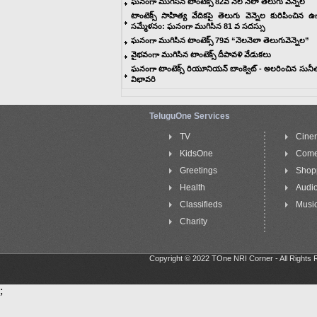
ఘనంగా ముగిసిన టాంటెక్స్ 82వ నెల నెలా తెలుగు వెన్నెల
టాంటెక్స్ సాహిత్య వేదికపై తెలుగు వెన్నెల కురిపించిన ఉ
సమ్మేళనం: ఘనంగా ముగిసిన 81 వ సదస్సు
ఘనంగా ముగిసిన టాంటెక్స్ 79వ “నెలనెలా తెలుగువెన్నెల”
వైభవంగా ముగిసిన టాంటెక్స్ దీపావళి వేడుకలు
ఘనంగా టాంటెక్స్ రియూనియన్ బాంక్వెట్ - అలరించిన సున
విభావరి
TeluguOne Services
TV
Cine
KidsOne
Com
Greetings
Shop
Health
Audi
Classifieds
Music
Charity
Copyright © 2022 TOne NRI Corner - All Rights
;