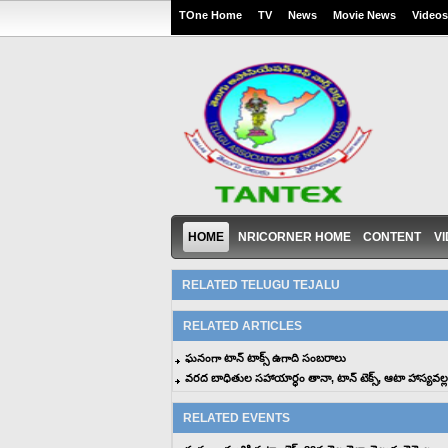
TOne Home
TV
News
Movie News
Videos
HOME
NRICORNER HOME
CONTENT
V
RELATED TELUGU TEJALU
RELATED ARTICLES
ఘనంగా టాన్ టాక్స్ ఉగాది సంబరాలు
వరద బాధితుల సహాయార్ధం తానా, టాన్ టెక్స్, ఆటా హాస్యవల్ల
RELATED EVENTS