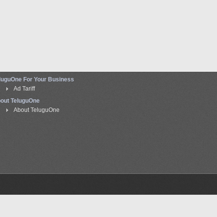
luguOne For Your Business
Ad Tariff
out TeluguOne
About TeluguOne