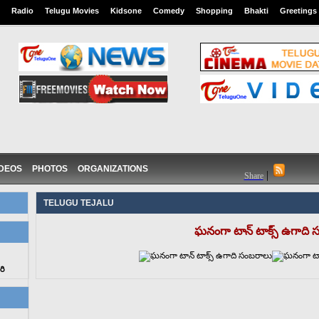
Radio
Telugu Movies
Kidsone
Comedy
Shopping
Bhakti
Greetings
IDEOS
PHOTOS
ORGANIZATIONS
|
Share
TELUGU TEJALU
ఘనంగా టాన్ టాక్స్ ఉగాది
రి