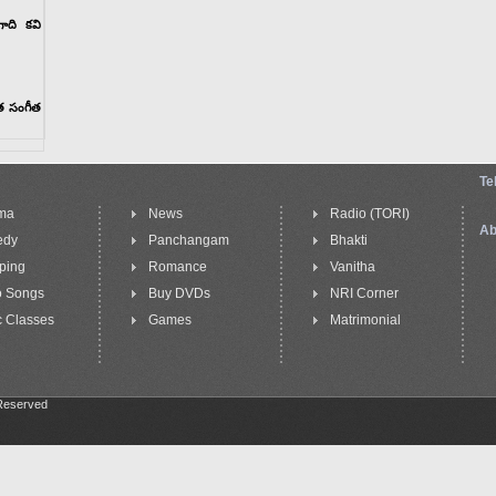
గాది కవి
ీత సంగీత
Te
ma
News
Radio (TORI)
Ab
edy
Panchangam
Bhakti
ping
Romance
Vanitha
o Songs
Buy DVDs
NRI Corner
 Classes
Games
Matrimonial
 Reserved