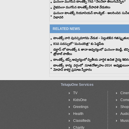
ఘనంగా ముగిసిన టాంటెక్స్ 79వ “నెలనెలా తెలుగువెన్నెల”
వైభవంగా ముగిసిన టాంటెక్స్ దీపావళి వేడుకలు
ఘనంగా టాంటెక్స్ రియూనియన్ బాంక్వెట్ - అలరించిన సున
విభావరి
RELATED NEWS
టాంటెక్స్ వారి పునస్సమాగమ వేడుక – పెల్లుబికిన గతస్మృతుల
83వ సదస్సులో "మనుచరిత్ర" కు పెద్దపీట
డల్లాస్ లో టాంటెక్స్ & తానా ఆధ్వర్యంలో ఘనంగా కబడ్డీ, టెన్
త్రోబాల్ పొటీలు
టాంటెక్స్, టిప్స్ ఆధ్వర్యంలో ద్వితీయ వార్షిక ఉచిత వైద్య శిబిర
టాంటెక్స్ కార్య వర్గంలో నూతనోత్సాహం-2014 అధ్యక్షులు
మోహన్ కాకర్ల ప్రమాణ స్వీకారం
TeluguOne Services
TV
Cine
KidsOne
Com
Greetings
Shop
Health
Audi
Classifieds
Music
Charity