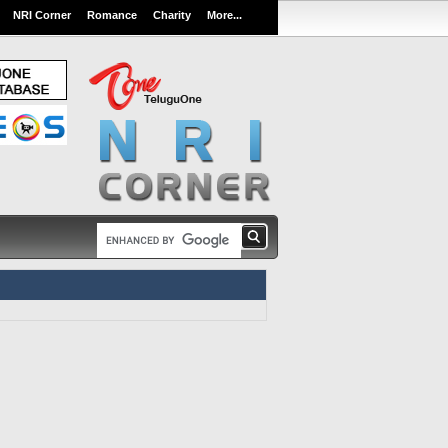
NRI Corner
Romance
Charity
More...