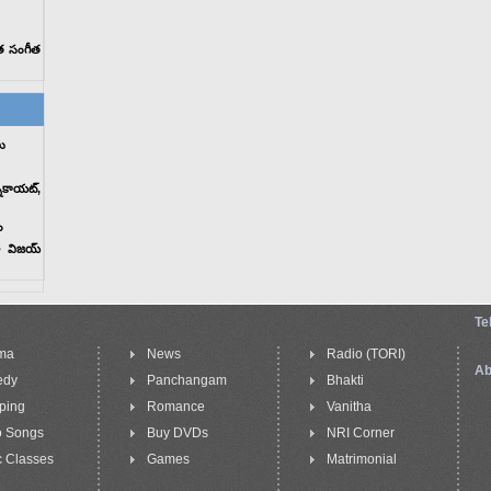
ీత సంగీత
ు
నికాయట్,
ం
గా విజయ్
Te
ma
News
Radio (TORI)
Ab
edy
Panchangam
Bhakti
ping
Romance
Vanitha
o Songs
Buy DVDs
NRI Corner
 Classes
Games
Matrimonial