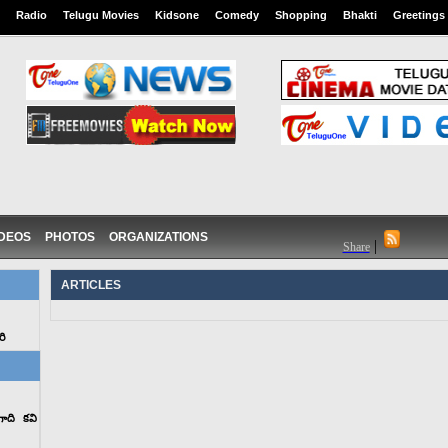
Radio
Telugu Movies
Kidsone
Comedy
Shopping
Bhakti
Greetings
IDEOS
PHOTOS
ORGANIZATIONS
|
Share
ARTICLES
రి
గాది కవి