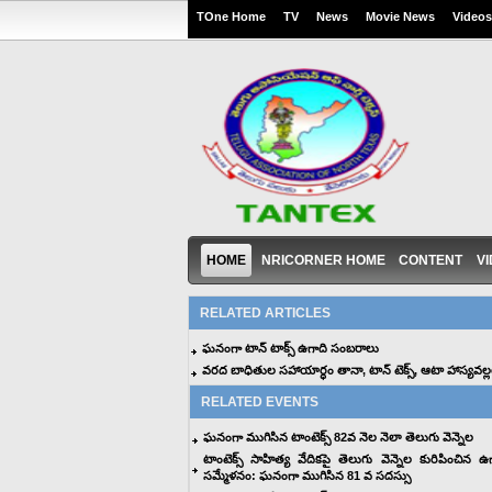
TOne Home
TV
News
Movie News
Videos
HOME
NRICORNER HOME
CONTENT
V
RELATED ARTICLES
ఘనంగా టాన్ టాక్స్ ఉగాది సంబరాలు
వరద బాధితుల సహాయార్ధం తానా, టాన్ టెక్స్, ఆటా హాస్యవల్ల
RELATED EVENTS
ఘనంగా ముగిసిన టాంటెక్స్ 82వ నెల నెలా తెలుగు వెన్నెల
టాంటెక్స్ సాహిత్య వేదికపై తెలుగు వెన్నెల కురిపించిన ఉ
సమ్మేళనం: ఘనంగా ముగిసిన 81 వ సదస్సు