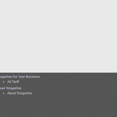
luguOne For Your Business
Ad Tariff
out TeluguOne
About TeluguOne