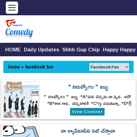
HOME
Daily Updates
Shhh Gup Chip
Happy Happy
home
»
facebook fun
" నిరుద్యోగం " జబ్బు
" నిరుద్యోగం " జబ్బు *A*మని చెప్పను నా వ్యధ. అదో
*B*కారి గాధ. చెప్పడానికీ *C*గ్గు పడుతున్నా. *D*గ్రీ
, పీజీలున్నా నాకు ఉద్యోగం
View Content
నా ల్యాప్‌టాప్‌ని సెట్ చేస్తావా