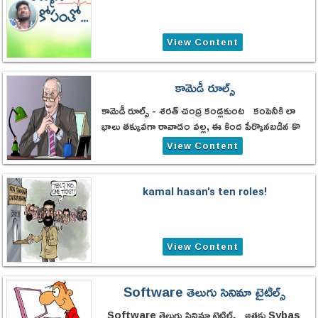
View Content
కామెడీ రూల్స్
కామెడీ రూల్స్ - శరత్ చంద్ర కండ్లకుంట కంపెనీకి లా
భాలు తక్కువగా రావాడం వల్ల, ఈ కింద పేర్కొనబడిన కొ
త్త కొత్త రూల్స్ పెడుతున్నాము. ఉద్యోగులు
View Content
kamal hasan's ten roles!
View Content
Software తెలుగు సినిమా టైటిల్స్
Software తెలుగు సినిమా టైటిల్స్ అత్తకు Sybas