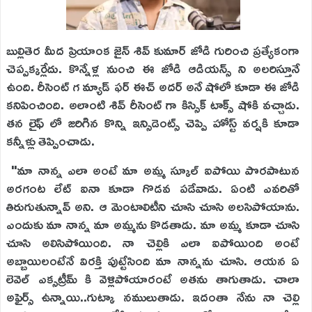
బుల్లితెర మీద ప్రియాంక జైన్ శివ్ కుమార్ జోడి గురించి ప్రత్యేకంగా
చెప్పక్కర్లేదు. కొన్నేళ్ల నుంచి ఈ జోడి ఆడియన్స్ ని అలరిస్తూనే
ఉంది. రీసెంట్ గ మ్యాడ్ ఫర్ ఈచ్ అదర్ అనే షోలో కూడా ఈ జోడి
కనిపించింది. అలాంటి శివ్ రీసెంట్ గా కిస్సిక్ టాక్స్ షోకి వచ్చాడు.
తన లైఫ్ లో జరిగిన కొన్ని ఇన్సిడెంట్స్ చెప్పి హోస్ట్ వర్షకి కూడా
కన్నీళ్లు తెప్పించాడు.
"మా నాన్న ఎలా అంటే మా అమ్మ స్కూల్ ఐపోయి పొరపాటున
అరగంట లేట్ ఐనా కూడా గొడవ పడేవాడు. ఏంటి ఎవరితో
తిరుగుతున్నావ్ అని. ఆ మెంటాలిటీని చూసి చూసి అలసిపోయాను.
ఎందుకు మా నాన్న మా అమ్మను కొడతాడు. మా అమ్మ కూడా చూసి
చూసి అలిసిపోయింది. నా చెల్లికి ఎలా ఐపోయింది అంటే
అబ్బాయిలంటేనే విరక్తి పుట్టేసింది మా నాన్నను చూసి. ఆయన ఏ
లెవెల్ ఎక్సట్రీమ్ కి వెళ్లిపోయారంటే అతను తాగుతాడు. చాలా
అఫైర్స్ ఉన్నాయి..గుట్కా నములుతాడు. ఇదంతా నేను నా చెల్లి