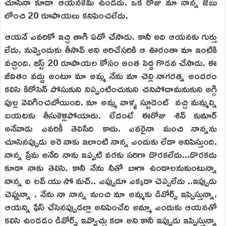
చూసినా కూడా ఆయనకేమీ ఉండదు. ఒక రోజు మా నాన్న జేబు
లోంచి 20 రూపాయలు కనిపించలేదు.
ఆయనే ఎవరికో ఇచ్చి తాగి ఏదో చేసాడు. కానీ అది ఆయనకు గుర్తు
లేదు. నువ్వెందుకు తీసావ్ అని అరిచేసరికి ఆ ఊరంతా మా ఇంటికి
వచ్చింది. జస్ట్ 20 రూపాయల కోసం అంత పెద్ద గొడవ చేసాడు. ఈ
జీవితం వద్దు అంటూ మా అమ్మ నేను మా చెల్లి నాగరత్న అందరం
కలిసి కిరోసిన్ పోసుకుని నిప్పంటించుకుని చనిపోదామనుకుని అగ్గి
పుల్ల వెలిగించబోయింది. మా అమ్మ వాళ్ళ స్టూడెంట్ వచ్చి మమ్మల్ని
బయటకు తీసుకెళ్లిపోయారు. లేదంటే ఈరోజు శివ్ కుమార్
అనేవాడు ఎవరికీ తెలిసేది కాదు. ఎవరైనా మంచి నాన్నను
చూసినప్పుడు అరె నాకు ఇలాంటి నాన్న ఎందుకు లేడా అనిపిస్తుంది.
నాన్న ప్రేమ అనేది నాకు ఇప్పటి వరకు సరిగా దొరకలేదు...దొరకదు
కూడా నాకు తెలిసి. కానీ నేను నీతో బాగా ఉండాలనుకుంటున్నా
నాన్న ఐ లవ్ యు సో మచ్.. ఎప్పుడూ ఎక్కడా చెప్పలేదు ..ఇప్పుడు
చెప్తున్నా . నేను నా నాన్న నుంచి మా అమ్మకు డివోర్స్ ఇప్పిస్తున్నా.
ఆయన్ని ఫేస్ చేసినప్పుడల్లా అనిపించేది అమ్మా ఎందుకు ఆయనతో
కలిసి ఉండడం డివోర్స్ ఇవ్వొచ్చు కదా అని కానీ ఇప్పుడు ఇప్పిస్తున్నా