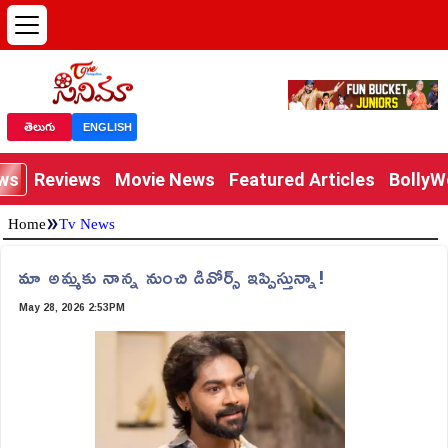
తెలుగు
ENGLISH
ews
Reviews
Movie News
Featured Articles
Bolly
»
Home
Tv News
మా అమ్మకు నాన్న నుంచి డివోర్స్ ఇప్పిస్తున్నా!
May 28, 2026 2:53PM