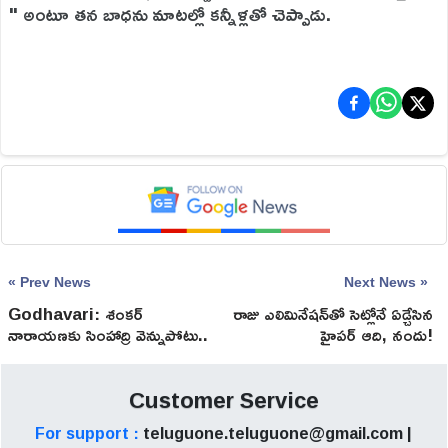
" అంటూ తన బాధను మాటల్లో కన్నీళ్లతో చెప్పాడు.
« Prev News
Next News »
Godhavari: శంకర్
రాజు ఎలిమినేషన్‌తో సెట్లోనే ఏడ్చేసిన
నారాయణకు సింహాద్రి వెన్నుపోటు..
హైపర్ ఆది, నందు!
నందు ప్రవర్తనతో మురళి కన్నీరు!
Customer Service
For support :
teluguone.teluguone@gmail.com |