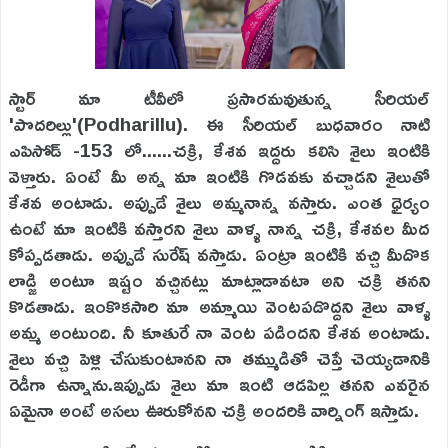
స్టార్ మా టీవీలో ప్రసారమవుతున్న సీరియల్
'పొదరిల్లు'(Podharillu). ఈ సీరియల్ బుధవారం నాటి
ఎపిసోడ్ -153 లో......చక్రి, కేశవ ఇద్దరు కలిసి శైలు ఇంటికి
వెళ్తారు. ఏంటే మీ అన్న మా ఇంటికి గొడవకు వచ్చాడని శైలుతో
కేశవ అంటాడు. అప్పుడే శైలు అమ్మనాన్న వస్తారు. ఎంత ధైర్యం
ఉంటే మా ఇంటికి వస్తారని శైలు వాళ్ళ నాన్న చక్రి, కేశవల మీద
కోప్పడతాడు. అప్పుడే సురేష్ వస్తాడు. ఏంట్రా ఇంటికి వచ్చి మీదొక
లాడ్జి అంటూ ఇష్టం వచ్చినట్లు మాట్లాడావటా అని చక్రి తనని
కొడతాడు. ఇంకొకసారి మా అమ్మాయి వెంటపడొద్దని శైలు వాళ్ళ
అమ్మ అంటుంది. నీ కూతురే నా వెంట పడిందని కేశవ అంటాడు.
శైలు వచ్చి పెళ్లి చేసుకుంటానని నా తమ్ముడితో చెప్తే చెయ్యడానికి
రెడీగా ఉన్నాను.ఇప్పుడు శైలు మా ఇంటి ఆడపిల్ల తనని ఎవరైన
ఏమైనా అంటే అసలు ఊరుకోనని చక్రి అందరికి వార్నింగ్ ఇస్తాడు.