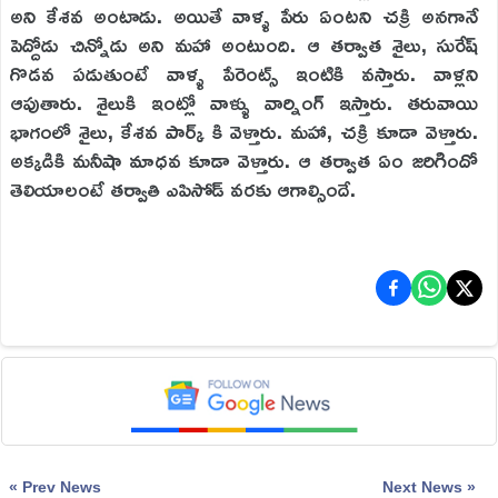
అని కేశవ అంటాడు. అయితే వాళ్ళ పేరు ఏంటని చక్రి అనగానే
పెద్దోడు చిన్నోడు అని మహా అంటుంది. ఆ తర్వాత శైలు, సురేష్
గొడవ పడుతుంటే వాళ్ళ పేరెంట్స్ ఇంటికి వస్తారు. వాళ్లని
ఆపుతారు. శైలుకి ఇంట్లో వాళ్ళు వార్నింగ్ ఇస్తారు. తరువాయి
భాగంలో శైలు, కేశవ పార్క్ కి వెళ్తారు. మహా, చక్రి కూడా వెళ్తారు.
అక్కడికి మనీషా మాధవ కూడా వెళ్తారు. ఆ తర్వాత ఏం జరిగిందో
తెలియాలంటే తర్వాతి ఎపిసోడ్ వరకు ఆగాల్సిందే.
« Prev News
Next News »