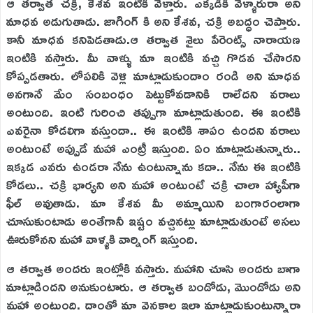
ఆ తర్వాత చక్రి, కేశవ ఇంటికి వెళ్తారు. ఎక్కడికి వెళ్ళారురా అని
మాధవ అడుగుతాడు. జాగింగ్ కి అని కేశవ, చక్రి అబద్ధం చెప్తారు.
కానీ మాధవ కనిపెడతాడు.ఆ తర్వాత శైలు పేరెంట్స్ నారాయణ
ఇంటికి వస్తారు. మీ వాళ్ళు మా ఇంటికి వచ్చి గొడవ చేసారని
కోప్పడతారు. లోపలికి వెళ్లి మాట్లాడుకుందాం రండి అని మాధవ
అనగానే మేం సంబంధం పెట్టుకోవడానికి రాలేదని వరాలు
అంటుంది. ఇంటి గురించి తప్పుగా మాట్లాడుతుంది. ఈ ఇంటికి
ఎవరైనా కోడలిగా వస్తుందా.. ఈ ఇంటికి శాపం ఉందని వరాలు
అంటుంటే అప్పుడే మహా ఎంట్రీ ఇస్తుంది. ఏం మాట్లాడుతున్నారు..
ఇక్కడ ఎవరు ఉండరా నేను ఉంటున్నాను కదా.. నేను ఈ ఇంటికి
కోడలు.. చక్రి భార్యని అని మహా అంటుంటే చక్రి చాలా హ్యాపీగా
ఫీల్ అవుతాడు. మా కేశవ మీ అమ్మాయిని బంగారంలాగా
చూసుకుంటాడు అంతేగానీ ఇష్టం వచ్చినట్లు మాట్లాడుతుంటే అసలు
ఊరుకోనని మహా వాళ్ళకి వార్నింగ్ ఇస్తుంది.
ఆ తర్వాత అందరు ఇంట్లోకి వస్తారు. మహాని చూసి అందరు బాగా
మాట్లాడిందని అనుకుంటారు. ఆ తర్వాత బండోడు, మొండోడు అని
మహా అంటుంది. దాంతో మా వెనకాల ఇలా మాట్లాడుకుంటున్నారా