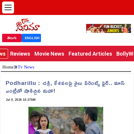
తెలుగు
ENGLISH
ews
Reviews
Movie News
Featured Articles
Bolly
»
Home
Tv News
Podharillu : చక్రి, కేశవలపై శైలు పేరెంట్స్ ఫైర్.. మాస్
ఎంట్రీతో షాకిచ్చిన మహా!
Jul 9, 2026 10:27AM