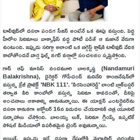
టాలీవుడ్‌లో దసరా పండగ సీజన్ అంటేనే ఒక ఊపు వస్తుంది. పెద్ద
హీరోల సినిమాలు బాక్సాఫీస్ వద్ద పోటీ పడితే ఆ మజానే వేరుగా
ఉంటుంది. ఇప్పుడు సరిగ్గా అలాంటి ఒక బిగ్గెస్ట్ క్లాష్‌కి టాలీవుడ్ వేదిక
కాబోతోందనే వార్త ఫిల్మ్ నగర్ వర్గాల్లో సంచలనం సృష్టిస్తోంది.
గాడ్ ఆఫ్ మాసెస్ నందమూరి బాలకృష్ణ (Nandamuri
Balakrishna), డైరెక్టర్ గోపీచంద్ మలినేని కాంబినేషన్‌లో
వస్తున్న క్రేజీ ప్రాజెక్ట్ 'NBK 111'. 'వీరసింహారెడ్డి' లాంటి బ్లాక్‌బస్టర్
తర్వాత వీరి కాంబోలో వస్తున్న సినిమా కావడంతో, దీనిపై
అంచనాలు ఆకాశాన్ని తాకుతున్నాయి. ఈ యాక్షన్ ఎంటర్టైనర్‌ను
దసరా కానుకగా అక్టోబర్ 16న విడుదల చేయడానికి చిత్ర యూనిట్
సన్నాహాలు చేస్తోంది. బాలయ్య లుక్, సినిమా గ్లింప్స్ ఇప్పటికే
సోషల్ మీడియాలో విపరీతమైన ట్రెండ్ అవుతున్నాయి.
అయితే, ఇప్పుడు ఇదే దసరా రేసులోకి మెగాస్టార్ చిరంజీవి