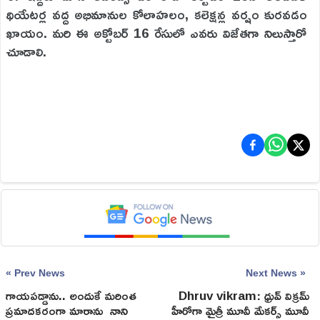
థియేటర్ల వద్ద అభిమానుల కోలాహలం, కలెక్షన్ల వర్షం కురవడం
ఖాయం. మరి ఈ అక్టోబర్ 16 రేసులో ఎవరు విజేతగా నిలుస్తారో
చూడాలి.
« Prev News
Next News »
గాయపడ్డాను.. అందుకే మరింత
Dhruv vikram: ధ్రువ్ విక్రమ్
ప్రమాదకరంగా మారాను నాని
హీరోగా మైత్రీ మూవీ మేకర్స్ మూవీ