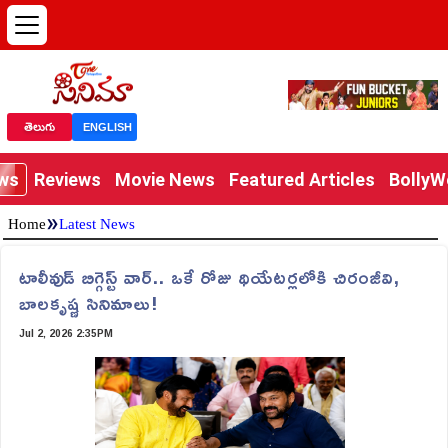
తెలుగు
ENGLISH
ews
Reviews
Movie News
Featured Articles
Bolly
»
Home
Latest News
టాలీవుడ్ బిగ్గెస్ట్ వార్.. ఒకే రోజు థియేటర్లలోకి చిరంజీవి,
బాలకృష్ణ సినిమాలు!
Jul 2, 2026 2:35PM