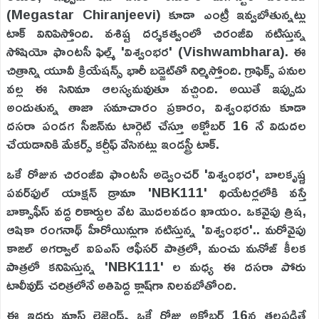
(Megastar Chiranjeevi) కూడా ఎంట్రీ ఇవ్వబోతున్నట్లు
టాక్ వినిపిస్తోంది. వశిష్ట దర్శకత్వంలో చిరంజీవి నటిస్తున్న
సోషియో ఫాంటసీ ఫిల్మ్ 'విశ్వంభర' (Vishwambhara). ఈ
చిత్రాన్ని యూవీ క్రియేషన్స్ భారీ బడ్జెట్‌తో నిర్మిస్తోంది. గ్రాఫిక్స్ పనుల
వల్ల ఈ సినిమా ఆలస్యమవుతూ వచ్చింది. అయితే ఇప్పుడు
అందుతున్న తాజా సమాచారం ప్రకారం, విశ్వంభరను కూడా
దసరా పండగ సీజన్‌ను టార్గెట్ చేస్తూ అక్టోబర్ 16 నే విడుదల
చేయడానికి మేకర్స్ కర్చీఫ్ వేసినట్లు ఇండస్ట్రీ టాక్.
ఒకే రోజున చిరంజీవి ఫాంటసీ అడ్వెంచర్ 'విశ్వంభర', బాలకృష్ణ
పవర్‌ఫుల్ యాక్షన్ డ్రామా 'NBK111' థియేటర్లలోకి వస్తే
బాక్సాఫీస్ వద్ద రికార్డుల వేట మొదలవడం ఖాయం. ఒకవైపు త్రిష,
ఆషికా రంగనాథ్ హీరోయిన్లుగా నటిస్తున్న 'విశ్వంభర'.. మరోవైపు
కాజల్ అగర్వాల్ ఐఏఎస్ ఆఫీసర్ పాత్రలో, మంచు మనోజ్ కీలక
పాత్రలో కనిపిస్తున్న 'NBK111' ల మధ్య ఈ దసరా పోరు
టాలీవుడ్ చరిత్రలోనే అతిపెద్ద క్లాష్‌గా నిలవబోతోంది.
ఈ ఇద్దరు మాస్ లెజెండ్స్ ఒకే రోజు అక్టోబర్ 16న తలపడితే