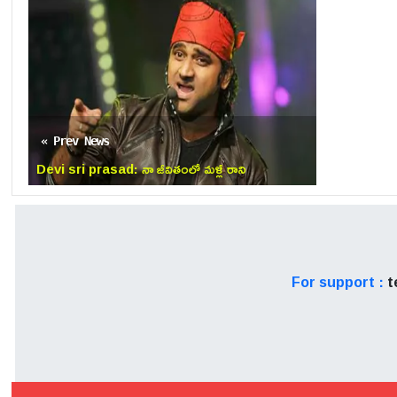
« Prev News
Devi sri prasad: నా జీవితంలో మళ్లీ రాని
అద్భుతమైన అవకాశం.. క్రేజీ ప్రాజెక్ట్ కి మ్యూజిక్
For support :
t
మరో విశేషం ఏమిటంటే, ఈ వంద 
పార్ట్ పూర్తిగా పూర్తయిపోయ
గుమ్మడికాయ కొట్టేందుకు సిద్ధమ