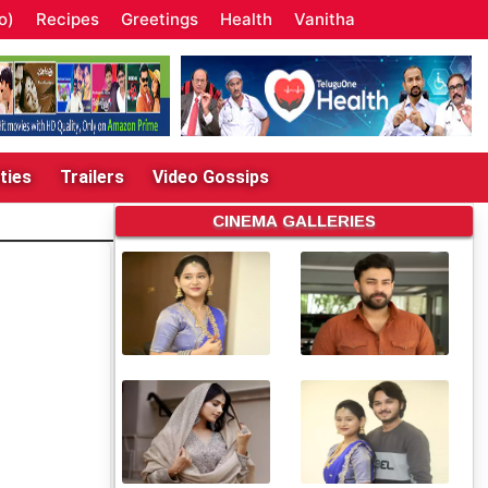
o)
Recipes
Greetings
Health
Vanitha
ties
Trailers
Video Gossips
CINEMA GALLERIES