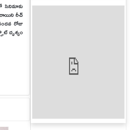
ో సినిమాకు
రాయిని రీచ్
 వందవ రోజు
్హౌట్ దృశ్యం