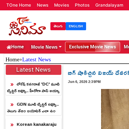
TOne Home
News
Movies
Photos
Grandalayam
తెలుగు
ENGLISH
Movie News
Home
Exclusive Movie News
Mo
»
Home
Latest News
Latest News
బిగ్ షాకిచ్చిన విజయ్ దేవర
Jun 6, 2026 2:39PM
లోకేష్ కనగరాజ్ 'DC' మూవీ
ట్విట్టర్ రివ్యూ.. హీరోగా పాస్ అయ్యా
డా.?
GDN మూవీ ట్విట్టర్ రివ్యూ..
తెలుగు తేజం బయోపిక్ ఎలా ఉం
దంటే.?
Korean kanakaraju