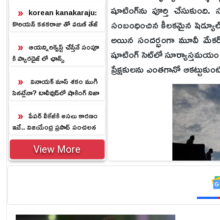
ర్.!
షూటింగ్‌ను పూర్తి చేసుకుంద
korean kanakaraju:
సంబంధించిన కీలకమైన షెడ్యూల్స్
కొరియన్ కనకరాజు తో వరుణ్ తేజ్
హిట్.. ప్లాప్ కాకుండా ఉండాలంటే
అయిన సందర్భంగా మూవీ మేకర్స్
ఇలా!
ఆయన్నిరిక్వెస్ట్ చేస్తేనే సంపూ
షూటింగ్ సెట్‌లో సూర్యాస్తమయం వే
కి ప్యారడైజ్ లో ఛాన్స్
ప్రేక్షకులను ఎంతగానో ఆకట్టుకుం
వినాయక్ మాస్ శకం ముగి
సినట్లేనా? టాలీవుడ్‌లో షాకింగ్ నిజా
లు
పేపర్ లీకేజీకి అసలు కారణం
ఇదే.. విజయేంద్ర ప్రసాద్ సంచలన
వ్యాఖ్యలు
View More