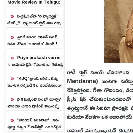
Movie Review In Telugu:
కొరియన్ కనకరాజు మూవీ రివ్యూ
పిచ్చెక్కించేలా 'ది ప్యారడైజ్'
టీజర్.. న్యాచురల్ స్టార్ నాని రౌద్ర
రూపం.!
వైరల్ మారిన డెమాన్ పవన్,
రీతూ చౌదరి 'బంగారం' సాంగ్.!
Priya prakash varrie
r: కాషాయ డ్రెస్ వివాదం.. నెటిజన్లు
రౌడీ స్టార్ విజయ్ దేవరకొ
ఫైర్
'KJQ' గ్రాండ్ రిలీజ్.. కన్ను
Mandanna) జంటగా నటిస్తున్
మూసిన దర్శకుడి కల నెరవేరుతుందా
రేకెత్తిస్తోంది. గీతా గోవిందం, డ
.?
స్క్రీన్ షేర్ చేసుకుంటుండటంత
నీ కమిట్మెంట్ ఏంటో చూస్తా?
చాందిని చౌదరి షాకింగ్ కామెంట్స్
తగ్గట్టుగానే ఈ సినిమా ప్రొడక్
మీడియా వేదికగా ఒక అదిరిపోయే అప
'కొరియన్ కనకరాజు'.. కడు
పుబ్బా నవ్వించే నాన్‌స్టాప్ ఎంటర్‌టైన
రాహుల్ సాంకృత్యాయన్ దర్శకత్వ