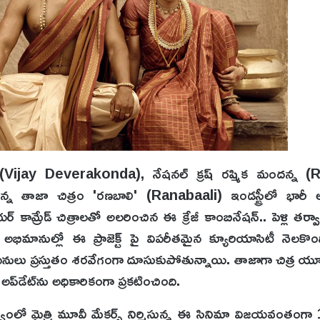
ండ (Vijay Deverakonda), నేషనల్ క్రష్ రష్మిక మందన్న 
న తాజా చిత్రం 'రణబాలి' (Ranabaali) ఇండస్ట్రీలో భార
ియర్ కామ్రేడ్ చిత్రాలతో అలరించిన ఈ క్రేజీ కాంబినేషన్.. పెళ్లి తర్
ో అభిమానుల్లో ఈ ప్రాజెక్ట్ పై విపరీతమైన క్యూరియాసిటీ నెలకొ
షన్ పనులు ప్రస్తుతం శరవేగంగా దూసుకుపోతున్నాయి. తాజాగా చిత్ర య
్‌డేట్‌ను అధికారికంగా ప్రకటించింది.
ంలో మైత్రి మూవీ మేకర్స్ నిర్మిస్తున్న ఈ సినిమా విజయవంతంగ