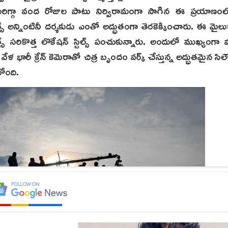
ి. సరిగ్గా వంద రోజుల పాటు నిర్విరామంగా సాగిన ఈ ప్రయాణంల
 అన్నింటినీ దర్శకుడు ఎంతో అద్భుతంగా తెరకెక్కించారు. ఈ మైలు
 సరికొత్త లొకేషన్ స్టిల్స్ పంచుకున్నారు. అందులో ముఖ్యంగా
ళ భారీ క్రేన్ కెమెరాతో చిత్ర బృందం వర్క్ చేస్తున్న అద్భుతమైన సిల
టోంది.