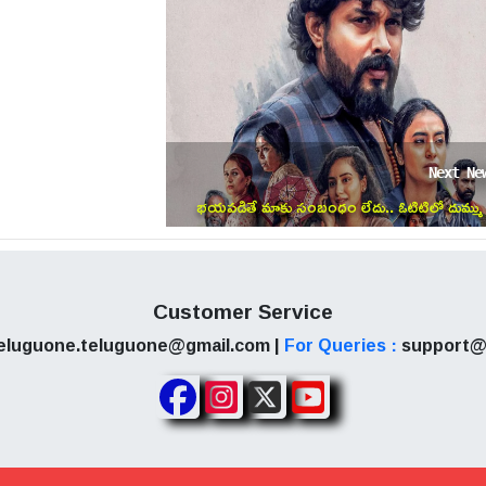
Next Ne
భయపడితే మాకు సంబంధం లేదు.. ఓటిటిలో దుమ్ము
రేపుతున్న హర్రర్ క్రైమ్ థ్రిల్లర్
Customer Service
eluguone.teluguone@gmail.com |
For Queries :
support@
రోజుల సుదీర్ఘ ప్రయాణంతో 'రణబాలి' సినిమాకు సంబంధించిన 9
ింది. కేవలం 10 శాతం మాత్రమే మిగిలి ఉండటంతో చిత్ర బృంద
వుతోంది.