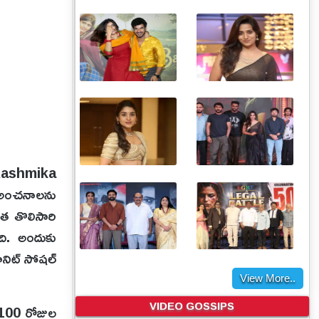
(Rashmika
ీ అంచనాలను
వాత తొలిసారి
ంది. అందుకు
ూనిట్ సోషల్
View More..
VIDEO GOSSIPS
ా 100 రోజుల