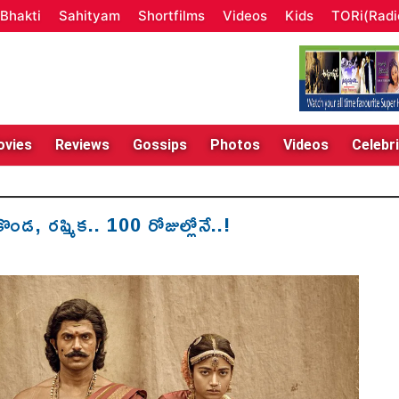
Bhakti
Sahityam
Shortfilms
Videos
Kids
TORi(Radi
vies
Reviews
Gossips
Photos
Videos
Celebri
కొండ, రష్మిక.. 100 రోజుల్లోనే..!