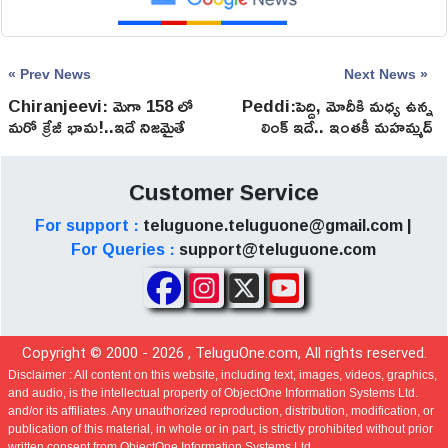
« Prev News
Next News »
Chiranjeevi: మెగా 158 లో
Peddi:పెద్ది, మోదీకి మధ్య ఉన్న
మరో క్రేజీ భామ!..ఇదే నిజమైతే
లింక్ ఇదే.. ఇంతకీ మహమ్మద్
మంచి బ్రేక్ వచ్చినట్లే
ఎవరనుకుంటున్నారు
Customer Service
For support :
teluguone.teluguone@gmail.com |
For Queries :
support@teluguone.com
Copyright © 2000 -
2026
, TeluguOne.com, All rights reserved.
Disclaimer :
All content on this website, including text, images, videos, graphics,
and audio, is the intellectual property of ObjectOne Information Systems Ltd.
and/or its affiliates. Any unauthorized reproduction, distribution, modification, or
publication of this material, in whole or in part, is strictly prohibited without prior
written consent from ObjectOne Information Systems Ltd.