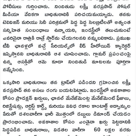
పోలీసులు గుర్తించారు. నిందితుడు లక్ష్మీ వరప్రసాద్ సోషల్
మీడియా వేదికగా బాధితురాలికి పరిచయమయ్యాడు. తనకు
టెలివిజన్ మరియు సినీ పరిశ్రమలో పెద్ద పెద్ద సెలబ్రిటీలతో అత్యంత
సన్నిహిత సంబంధాలు ఉన్నాయని, ఇండస్ట్రీలో తలుచుకుంటే
ఎవరినైనా రాత్రికి రాత్రే స్టార్‌ను చేయగలనని నమ్మబలికాడు. ప్రముఖ
టీవీ ఛానళ్లలో వచ్చే సీరియల్స్‌లో లీడ్ హీరోయిన్ క్యారెక్టర్
ఇప్పిస్తానని బాధితురాలికి ఆశ చూపించాడు. గ్లామర్ ప్రపంచంపై
ఉన్న ఆసక్తితో ఆమె కూడా నిందితుడి మాటలను పూర్తిగా
నమ్మేసింది.
ఒక్కసారి బాధితురాలు తన ట్రాప్‌లో పడిందని గ్రహించిన లక్ష్మీ
వరప్రసాద్ తన అసలు రంగు బయటపెట్టాడు. ఇండస్ట్రీలో అవకాశాల
కోసం ప్రొడక్షన్ ఖర్చులు, ఛానల్ మేనేజ్‌మెంట్ల మేనేజ్‌మెంట్ ఫీజులు,
రిజిస్ట్రేషన్లు, ఆర్టిస్ట్ కార్డ్స్ మరియు వివిధ రకాల కాంటాక్ట్ అడ్వాన్సుల
పేరుతో దశలవారీగా భారీ మొత్తంలో డబ్బులు డిమాండ్ చేయడం
ప్రారంభించాడు. అవకాశాల కోసం ఎంతైనా ఖర్చు పెట్టడానికి
సిద్ధపడిన బాధితురాలు, విడతల వారీగా 60 లక్షల వరకు