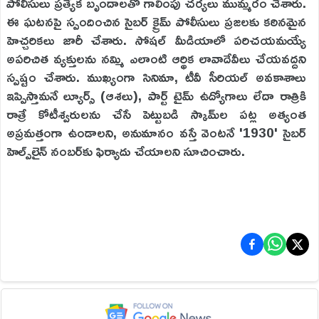
పోలీసులు ప్రత్యేక బృందాలతో గాలింపు చర్యలు ముమ్మరం చేశారు.
ఈ ఘటనపై స్పందించిన సైబర్ క్రైమ్ పోలీసులు ప్రజలకు కఠినమైన
హెచ్చరికలు జారీ చేశారు. సోషల్ మీడియాలో పరిచయమయ్యే
అపరిచిత వ్యక్తులను నమ్మి ఎలాంటి ఆర్థిక లావాదేవీలు చేయవద్దని
స్పష్టం చేశారు. ముఖ్యంగా సినిమా, టీవీ సీరియల్ అవకాశాలు
ఇప్పిస్తామనే ల్యూర్స్ (ఆశలు), పార్ట్ టైమ్ ఉద్యోగాలు లేదా రాత్రికి
రాత్రే కోటీశ్వరులను చేసే పెట్టుబడి స్కామ్‌ల పట్ల అత్యంత
అప్రమత్తంగా ఉండాలని, అనుమానం వస్తే వెంటనే '1930' సైబర్
హెల్ప్‌లైన్ నంబర్‌కు ఫిర్యాదు చేయాలని సూచించారు.