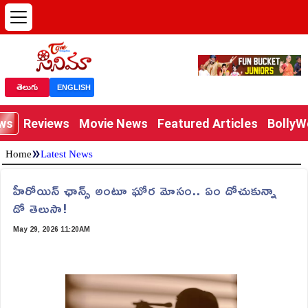
తెలుగు
ENGLISH
ews
Reviews
Movie News
Featured Articles
Bolly
»
Home
Latest News
హీరోయిన్ ఛాన్స్ అంటూ ఘోర మోసం.. ఏం దోచుకున్నా
డో తెలుసా!
May 29, 2026 11:20AM