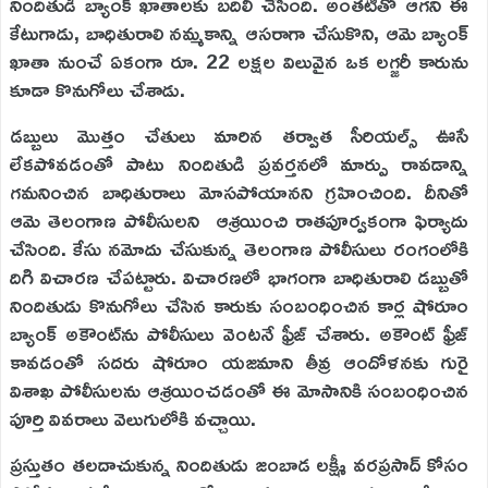
నిందితుడి బ్యాంక్ ఖాతాలకు బదిలీ చేసింది. అంతటితో ఆగని ఈ
కేటుగాడు, బాధితురాలి నమ్మకాన్ని ఆసరాగా చేసుకొని, ఆమె బ్యాంక్
ఖాతా నుంచే ఏకంగా రూ. 22 లక్షల విలువైన ఒక లగ్జరీ కారును
కూడా కొనుగోలు చేశాడు.
డబ్బులు మొత్తం చేతులు మారిన తర్వాత సీరియల్స్ ఊసే
లేకపోవడంతో పాటు నిందితుడి ప్రవర్తనలో మార్పు రావడాన్ని
గమనించిన బాధితురాలు మోసపోయానని గ్రహించింది. దీనితో
ఆమె తెలంగాణ పోలీసులని ఆశ్రయించి రాతపూర్వకంగా ఫిర్యాదు
చేసింది. కేసు నమోదు చేసుకున్న తెలంగాణ పోలీసులు రంగంలోకి
దిగి విచారణ చేపట్టారు. విచారణలో భాగంగా బాధితురాలి డబ్బుతో
నిందితుడు కొనుగోలు చేసిన కారుకు సంబంధించిన కార్ల షోరూం
బ్యాంక్ అకౌంట్‌ను పోలీసులు వెంటనే ఫ్రీజ్ చేశారు. అకౌంట్ ఫ్రీజ్
కావడంతో సదరు షోరూం యజమాని తీవ్ర ఆందోళనకు గురై
విశాఖ పోలీసులను ఆశ్రయించడంతో ఈ మోసానికి సంబంధించిన
పూర్తి వివరాలు వెలుగులోకి వచ్చాయి.
ప్రస్తుతం తలదాచుకున్న నిందితుడు జంబాడ లక్ష్మీ వరప్రసాద్ కోసం