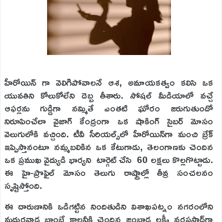
హీరోయిన్ గా వెలిగిపోవాలనే ఆశ, అమాయకత్వం కలిసి ఒక
యువతిని కోలుకోలేని దెబ్బ తీశారు. సోషల్ మీడియాలో వచ్చే
ఆఫర్లను గుడ్డిగా నమ్మితే ఎంతటి ఘోరం జరుగుతుందో
నిరూపించేలా వైజాగ్ కేంద్రంగా ఒక షాకింగ్ సైబర్ మోసం
వెలుగులోకి వచ్చింది. టీవీ సీరియల్స్‌లో హీరోయిన్‌గా మంచి బ్రేక్
ఇప్పిస్తానంటూ నమ్మబలికిన ఒక కేటుగాడు, తెలంగాణకు చెందిన
ఒక ప్రముఖ వైద్యుడి భార్యని టార్గెట్ చేసి 60 లక్షలు కొల్లగొట్టాడు.
ఈ హై-ప్రొఫైల్ మోసం తెలుగు రాష్ట్రాల్లో తీవ్ర సంచలనం
సృష్టిస్తోంది.
ఈ దారుణానికి ఒడిగట్టిన నిందితుడిని విశాఖపట్నం నగరంలోని
మధురవాడ బాంబే కాలనీకి చెందిన జంబాడ లక్ష్మీ వరప్రసాద్‌గా