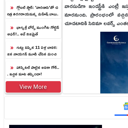
వారసుడిగా ఇండస్ట్రీకి ఎంట్రీ ఇ
గ్లోబల్ స్టార్: 'వారణాసి'తో చ
మారనుంది. ప్రారంభంలో వచ్చి
రిత్ర తిరగరాయనున్న మహేష్ బాబు.
!
చూడటానికి సినిమా లవర్స్ ఎంతగ
భాగ్యశ్రీ బోర్సే ముంగిట గోల్డెన్
ఆఫర్!.. అదే నిజమైతే
గుట్టు విప్పిన 11 ఏళ్ల బాలిక:
జన నాయగన్ మూవీ చేసిన మంచి
ఇదే
హాస్పిటల్ పాలైన అవికా గోర్..
. ఇచ్చిన మాట తప్పిందా!
View More