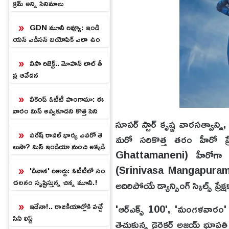
క్రమ్ అన్ని సినిమాలు
GDN మూవీ రివ్యూ: ఇండి
యన్ ఎడిసన్ బయోపిక్ ఎలా ఉం
దంటే.?
వీసా రిజెక్ట్.. మోహన్ లాల్ తీ
వ్ర ఆవేదన
వీకెండ్ ఓటీటీ హంగామా: ఈ
వారం మిస్ అవ్వకూడని కొత్త సిని
సూపర్ స్టార్ కృష్ణ వారసత్వాన్
మాలు, వెబ్‌సిరీస్‌లు.!
పరేష్ రావల్ భార్య ఎవరో తె
మరో సరికొత్త తరం హీరో ప్ర
లుసా? మిస్ ఇండియా నుంచి అక్కడి
Ghattamaneni) హీరోగా పరి
దాకా
(Srinivasa Mangapuram). ప
'దీవాన' రికార్డు: ఓటీటీలో సం
చలనం సృష్టిస్తున్న చిన్న మూవీ.!
అదిరిపోయే డ్యాన్సింగ్ స్కిల్స్ ప్
ఇదేనా!.. రాజకీయాల్లోకి వచ్చే
'ఆర్ఎక్స్ 100', 'మంగళవారం' వ
సినీ లిస్ట్
తెచ్చుకున్న డైరెక్టర్ అజయ్ భూపత