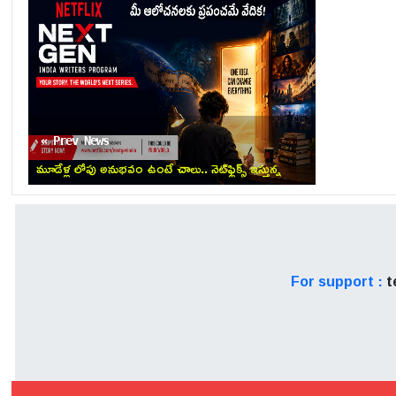
« Prev News
మూడేళ్ల లోపు అనుభవం ఉంటే చాలు.. నెట్‌ఫ్లిక్స్ ఇస్తున్న
క్రేజీ ఆఫర్ ఇదే.!
For support :
t
ఈ క్రేజీ ప్రాజెక్ట్‌ రిలీజ్ డేట్‌