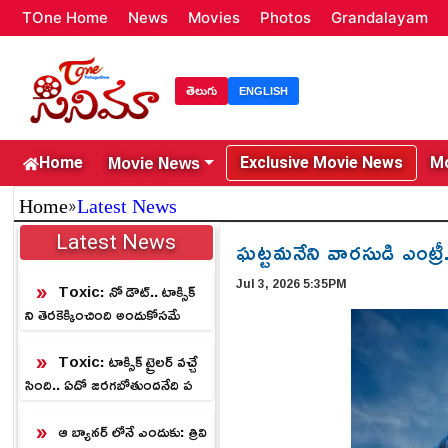
TOne Home
News
Movies
Photos
Grandalayam
తెలుగు
ENGLISH
Movie News
Home
Exclusive Movie News
Mo
»
Home
Latest News
Latest News
ఘట్టమనేని వారసుడి ఎంట్రీ..
Jul 3, 2026 5:35PM
Toxic: నో డౌట్.. టాక్సిక్
ని తెరకెక్కించింది అందుకోసమే
Toxic: టాక్సిక్ ట్రైలర్ వచ్చే
సింది.. ఏదో జరగబోతుందనేది ప
క్కా
ఆ బ్యానర్ లోనే ఎందుకు: త్రివి