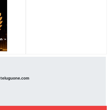
ws »
teluguone.com
 భారీ ఎత్తున