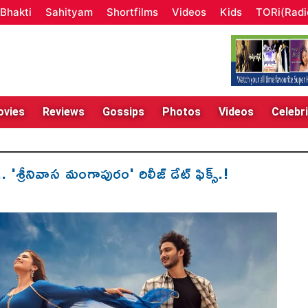
Bhakti
Sahityam
Shortfilms
Videos
Kids
TORi(Radi
vies
Reviews
Gossips
Photos
Videos
Celebri
 'శ్రీనివాస మంగాపురం' రిలీజ్ డేట్ ఫిక్స్.!