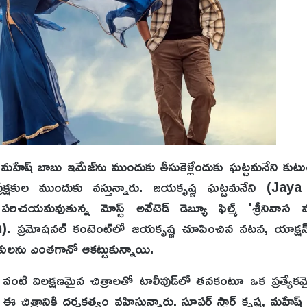
ని, మహేష్ బాబు ఇమేజ్‌ను ముందుకు తీసుకెళ్లేందుకు ఘట్టమనేని కు
ేక్షకుల ముందుకు వస్తున్నారు. జయకృష్ణ ఘట్టమనేని (Ja
చయమవుతున్న మోస్ట్ అవేటెడ్ డెబ్యూ ఫిల్మ్ 'శ్రీనివాస 
్రమోషనల్ కంటెంట్‌లో జయకృష్ణ చూపించిన నటన, యాక్షన్ 
రేక్షకులను ఎంతగానో ఆకట్టుకున్నాయి.
ంటి విలక్షణమైన చిత్రాలతో టాలీవుడ్‌లో తనకంటూ ఒక ప్రత్యేకమై
ి ఈ చిత్రానికి దర్శకత్వం వహిస్తున్నారు. సూపర్ స్టార్ కృష్ణ, మహ