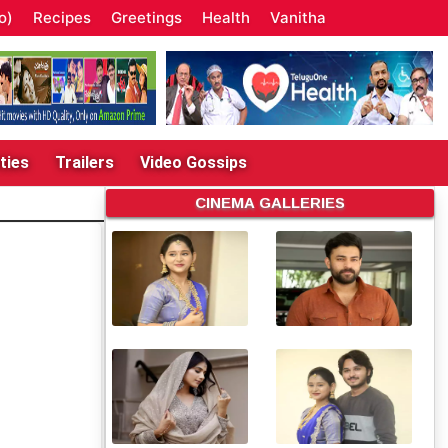
o)
Recipes
Greetings
Health
Vanitha
ties
Trailers
Video Gossips
CINEMA GALLERIES