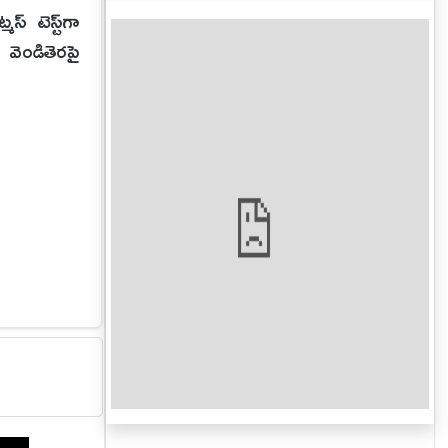
్ టెస్ట్‌గా
వెండితెరపై