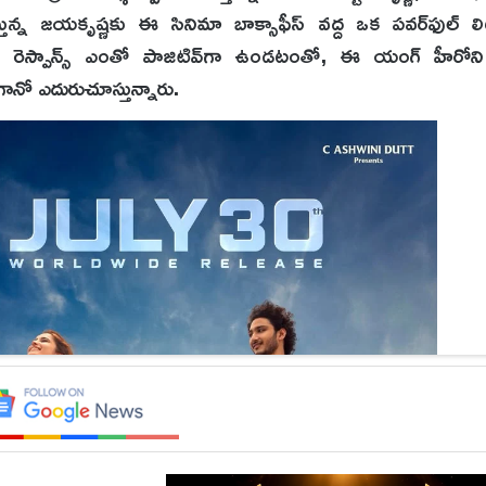
స్తున్న జయకృష్ణకు ఈ సినిమా బాక్సాఫీస్ వద్ద ఒక పవర్‌ఫుల్ లిట్మస
న రెస్పాన్స్ ఎంతో పాజిటివ్‌గా ఉండటంతో, ఈ యంగ్ హీరోని 
ానో ఎదురుచూస్తున్నారు.