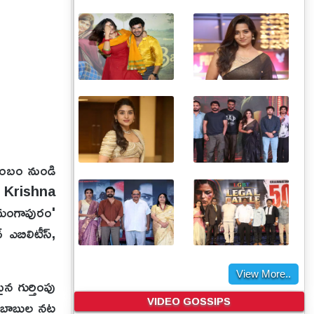
టుంబం నుండి
ya Krishna
మంగాపురం'
ఎబిలిటీస్,
View More..
న గుర్తింపు
VIDEO GOSSIPS
ేష్ బాబుల నట