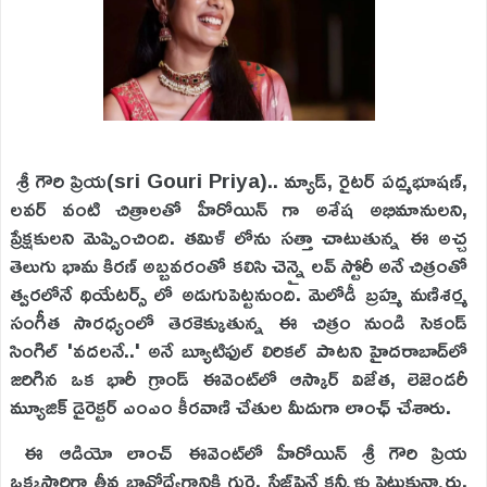
శ్రీ గౌరి ప్రియ(sri Gouri Priya).. మ్యాడ్, రైటర్ పద్మభూషణ్,
లవర్ వంటి చిత్రాలతో హీరోయిన్ గా అశేష అభిమానులని,
ప్రేక్షకులని మెప్పించింది. తమిళ్ లోను సత్తా చాటుతున్న ఈ అచ్చ
తెలుగు భామ కిరణ్ అబ్బవరంతో కలిసి చెన్నై లవ్ స్టోరీ అనే చిత్రంతో
త్వరలోనే థియేటర్స్ లో అడుగుపెట్టనుంది. మెలోడీ బ్రహ్మ మణిశర్మ
సంగీత సారధ్యంలో తెరకెక్కుతున్న ఈ చిత్రం నుండి సెకండ్
సింగిల్ 'వదలనే..' అనే బ్యూటిఫుల్ లిరికల్ పాటని హైదరాబాద్‌లో
జరిగిన ఒక భారీ గ్రాండ్ ఈవెంట్‌లో ఆస్కార్ విజేత, లెజెండరీ
మ్యూజిక్ డైరెక్టర్ ఎంఎం కీరవాణి చేతుల మీదుగా లాంఛ్ చేశారు.
ఈ ఆడియో లాంచ్ ఈవెంట్‌లో హీరోయిన్ శ్రీ గౌరి ప్రియ
ఒక్కసారిగా తీవ్ర భావోద్వేగానికి గురై, స్టేజ్‌పైనే కన్నీళ్లు పెట్టుకున్నారు.