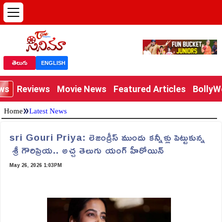
తెలుగు
ENGLISH
ews
Reviews
Movie News
Featured Articles
Bolly
»
Home
Latest News
sri Gouri Priya: లెజండ్రీస్ ముందు కన్నీళ్లు పెట్టుకున్న
శ్రీ గౌరిప్రియ.. అచ్చ తెలుగు యంగ్ హీరోయిన్
May 26, 2026 1:03PM