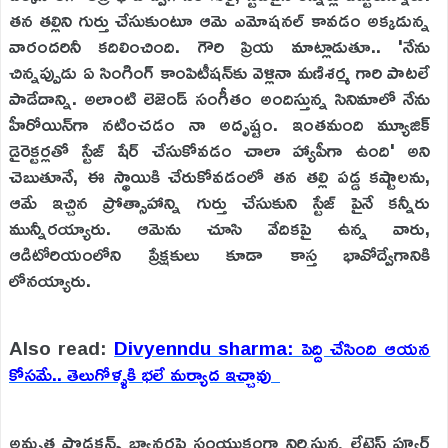
తన తల్లిని గుర్తు చేసుకుంటూ ఆమె ఎమోషనల్ కావడం అక్కడున్న
వారందరినీ కదిలించింది. గౌరి ప్రియ మాట్లాడుతూ.. 'నేను
చిన్నప్పుడు ఏ సింగింగ్ కాంపిటీషన్‌కు వెళ్లినా మణిశర్మ గారి పాటలే
పాడేదాన్ని. అలాంటి లెజెండ్ సంగీతం అందిస్తున్న సినిమాలో నేను
హీరోయిన్‌గా నటించడం నా అదృష్టం. ఇంతమంది మ్యూజిక్
డైరెక్టర్లతో స్టేజ్ షేర్ చేసుకోవడం చాలా హ్యాపీగా ఉంది' అని
చెబుతూనే, ఈ స్థాయికి చేరుకోవడంలో తన తల్లి పడ్డ కష్టాలను,
ఆమే ఇచ్చిన ప్రోత్సాహాన్ని గుర్తు చేసుకుని స్టేజ్ పైనే కన్నీరు
మున్నీరయ్యారు. ఆమెను చూసి వేదికపై ఉన్న వారు,
ఆడిటోరియంలోని ప్రేక్షకులు కూడా కాస్త భావోద్వేగానికి
లోనయ్యారు.
Also read:
Divyenndu sharma: పెద్ది చేసింది ఆయన
కోసమే.. తెలుగోళ్ళకి భలే మర్యాద ఇచ్చావు
అమృత ప్రొడక్షన్స్ బ్యానర్లపై సంయుక్తంగా నిర్మిస్తున్న లేటెస్ట్ ప్యూర్