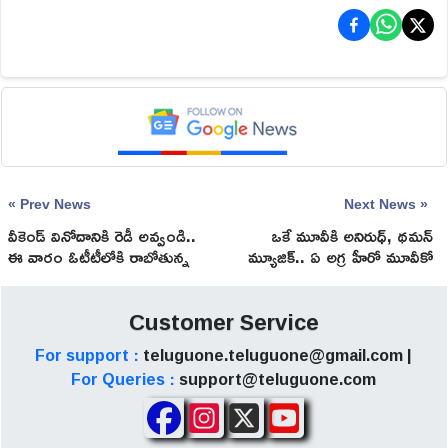
« Prev News
Next News »
వీకెండ్ వినోదానికి రెడీ అవ్వండి..
ఒకే మూవీకి అనిరుధ్, థమన్
ఈ వారం ఓటీటీలోకి రాబోతున్న
మ్యూజిక్.. ఏ అగ్ర హీరో మూవీకో
సినిమాల లైన‌ప్ ఇదే!
తెలుసా!
Customer Service
For support :
teluguone.teluguone@gmail.com |
For Queries :
support@teluguone.com