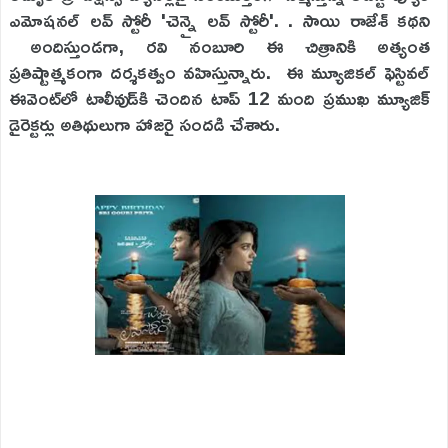
ఎమోషనల్ లవ్ స్టోరీ 'చెన్నై లవ్ స్టోరీ'. . సాయి రాజేశ్ కథని
అందిస్తుండగా, రవి నంబూరి ఈ చిత్రానికి అత్యంత
ప్రతిష్టాత్మకంగా దర్శకత్వం వహిస్తున్నారు. ఈ మ్యూజికల్ ఫెస్టివల్
ఈవెంట్‌లో టాలీవుడ్‌కి చెందిన టాప్ 12 మంది ప్రముఖ మ్యూజిక్
డైరెక్టర్లు అతిథులుగా హాజరై సందడి చేశారు.