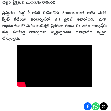
చిత్రం ప్రేక్షకుల ముందుకు రానుంది.
ప్రస్తుతం 'పెద్ది' ప్రీ-రిలీజ్ ఈవెంట్‌కు సంబంధించిన రామ్ చరణ్
స్పీచ్ వీడియో ఇంటర్నెట్‌లో తెగ వైరల్ అవుతోంది. మెగా
అభిమానులతో పాటు టాలీవుడ్ ప్రేక్షకులు కూడా ఈ చిత్రం బాక్సాఫీస్
వద్ద సరికొత్త రికార్డులను సృష్టిస్తుందని ఆశాభావం వ్యక్తం
చేస్తున్నారు.