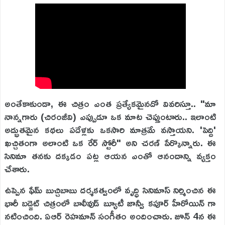
అంతేకాకుండా, ఈ చిత్రం ఎంత ప్రత్యేకమైనదో వివరిస్తూ.. "మా
నాన్నగారు (చిరంజీవి) ఎప్పుడూ ఒక మాట చెప్తుంటారు.. ఇలాంటి
అద్భుతమైన కథలు పదేళ్లకు ఒకసారి మాత్రమే వస్తాయని. 'పెద్ది'
ఖచ్చితంగా అలాంటి ఒక రేర్ స్టోరీ" అని చరణ్ పేర్కొన్నారు. ఈ
సినిమా తనకు దక్కడం పట్ల ఆయన ఎంతో ఆనందాన్ని వ్యక్తం
చేశారు.
ఉప్పెన ఫేమ్ బుచ్చిబాబు దర్శకత్వంలో వృద్ధి సినిమాస్ నిర్మించిన ఈ
భారీ బడ్జెట్ చిత్రంలో బాలీవుడ్ బ్యూటీ జాన్వీ కపూర్ హీరోయిన్ గా
నటించింది. ఏఆర్ రెహమాన్ సంగీతం అందించారు. జూన్ 4న ఈ