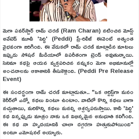
మెగా పవర్‌స్టార్ రామ్ చరణ్ (Ram Charan) నటించిన మోస్ట్
అవేటెడ్ మూవీ 'పెద్ది' (Peddi) ప్రీ-రిలీజ్ ఈవెంట్ అత్యంత
వైభవంగా జరిగింది. ఈ వేడుకలో రామ్ చరణ్ మాట్లాడిన మాటలు
ఇప్పుడు సోషల్ మీడియాలో విపరీతంగా ట్రెండ్ అవుతున్నాయి.
సినిమా కథపై ఆయన వ్యక్తపరిచిన నమ్మకం మెగా అభిమానుల్లో
అంచనాలను ఆకాశానికి తీసుకెళ్లింది. (Peddi Pre Release
Event)
ఈ సందర్భంగా రామ్ చరణ్ మాట్లాడుతూ.. "ఒక ఆర్టిస్ట్‌గా మనం
కెరీర్‌లో ఎన్నో కథలు వింటూ ఉంటాం. వాటిలో కొన్ని కథలు బాగా
నచ్చుతాయి, మరికొన్ని కథలు మనల్ని ఆశ్చర్యపరుస్తాయి. కానీ 'పెద్ది'
కథ విన్నప్పుడు మాత్రం నాకు ఒక విభిన్నమైన అనుభూతి కలిగింది.
ఈ కథ నా హృదయానికి చాలా దగ్గరగా హత్తుకుపోయింది"
అంటూ ఎమోషనల్ అయ్యారు.