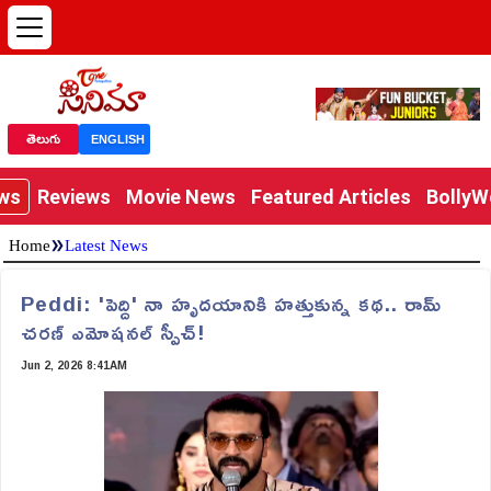
తెలుగు
ENGLISH
ews
Reviews
Movie News
Featured Articles
Bolly
»
Home
Latest News
Peddi: 'పెద్ది' నా హృదయానికి హత్తుకున్న కథ.. రామ్
చరణ్ ఎమోషనల్ స్పీచ్!
Jun 2, 2026 8:41AM