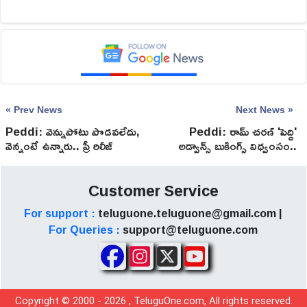
« Prev News
Next News »
Peddi: వెన్నుపోటు పొడవలేదు,
Peddi: రామ్ చరణ్ 'పెద్ది'
వెన్నంటే ఉన్నారు.. ప్రీ రిలీజ్
అడ్వాన్స్ బుకింగ్స్ విధ్వంసం..
ఈవెంట్ లో చరణ్ స్పీచ్ వైరల్
అప్పుడే అన్ని కోట్లా?
Customer Service
For support :
teluguone.teluguone@gmail.com |
For Queries :
support@teluguone.com
Copyright © 2000 -
2026
, TeluguOne.com, All rights reserved.