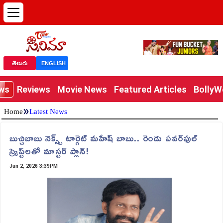
తెలుగు
ENGLISH
ews
Reviews
Movie News
Featured Articles
Bolly
»
Home
Latest News
బుచ్చిబాబు నెక్స్ట్ టార్గెట్ మహేష్ బాబు.. రెండు పవర్‌ఫుల్
స్క్రిప్ట్‌లతో మాస్టర్ ప్లాన్!
Jun 2, 2026 3:39PM