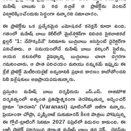
మహేష్ బాబుకు ఏ కథ నచ్చితే ఆ ప్రాజెక్ట్‌ను వెంటనే
పట్టాలెక్కించేందుకు సిద్ధంగా ఉన్నారని సమాచారం.
ఈ ప్రాజెక్ట్‌కు ఒక ప్రత్యేకమైన ఎమోషనల్ కనెక్షన్ కూడా ఉంది.
గతంలో మహేష్ బాబు కెరీర్‌లో మైల్‌స్టోన్‌గా నిలిచిన సైకలాజికల్
థ్రిల్లర్ '1: నేనొక్కడినే' సినిమాకు బుచ్చిబాబు అసిస్టెంట్ డైరెక్టర్‌గా
పనిచేశారు. ఆ సమయంలోనే మహేష్ బాబు వర్కింగ్ స్టైల్‌ను,
ఆయన నటనలోని వైవిధ్యాన్ని బుచ్చిబాబు చాలా దగ్గరగా
గమనించారు. ఆ పాత పరిచయం మరియు నమ్మకమే ఇప్పుడు ఈ
క్రేజీ ప్రాజెక్ట్ మెటీరియలైజ్ అవ్వడానికి ప్రధాన కారణం కాబోతోందని
సినీ విశ్లేషకులు అభిప్రాయపడుతున్నారు.
ప్రస్తుతం మహేష్ బాబు దర్శధీరుడు ఎస్.ఎస్. రాజమౌళి
దర్శకత్వంలో అత్యంత ప్రతిష్టాత్మకంగా తెరకెక్కుతున్న అడ్వెంచర్
డ్రామా 'వారణాసి' (Varanasi) షూటింగ్‌తో బిజీగా ఉన్నారు.
ప్రియాంకా చోప్రా, పృథ్వీరాజ్ సుకుమారన్ కీలక పాత్రలు పోషిస్తున్న
ఈ గ్లోబ్-ట్రాటింగ్ సినిమా 2027 ఏప్రిల్‌లో విడుదల కానుంది. ఈ
భారీ ప్రాజెక్ట్ పూర్తయిన తర్వాత మహేష్ బాబు తన నెక్స్ట్ లైనప్‌ను