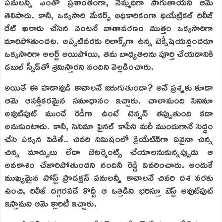
పనులన్నీ ఎంతో ప్రశాంతంగా, నెమ్మదిగా సాగుతాయని ఆమె
తెలిపారు. కానీ, ఒక్కసారి మేకర్స్ అధికారికంగా థియేట్రికల్ రిలీజ్
డేట్ ఖరారు చేసిన వెంటనే వాతావరణం మొత్తం ఒక్కసారిగా
మారిపోతుందట. అప్పటివరకు రిలాక్స్‌గా ఉన్న టెక్నీషియన్లందరూ
ఒక్కసారిగా అలర్ట్ అయిపోయి, తమ బాధ్యతలను పూర్తి చేయడానికి
డబుల్ స్పీడ్‌తో శ్రమిస్తారని నందిని వెల్లడించారు.
అయితే ఈ హడావుడి కావాలనే జరుగుతుందా? అనే ప్రశ్నకు కూడా
ఆమె ఆసక్తికరమైన సమాధానం ఇచ్చారు. చాలామంది సినిమా
అవుట్‌పుట్ ముందే రెడీగా ఉంటే టెన్షన్ తప్పుతుంది కదా
అనుకుంటారు. కానీ, సినిమా ఫైనల్ కాపీని మరీ ముందుగానే సిద్ధం
చేసి పక్కన పెడితే.. చివరి నిమిషంలో క్రియేటివ్‌గా ఏవైనా చిన్న
చిన్న మార్పులు లేదా బెటర్మెంట్స్ చేయాలనుకున్నప్పుడు ఆ
అవకాశం చేజారిపోతుందని నందినీ రెడ్డి వివరించారు. అందుకే
ముఖ్యమైన పోస్ట్ ప్రొడక్షన్ పనులన్నీ కావాలనే చివరి దశ వరకు
ఉంచి, రిలీజ్ దగ్గరపడే కొద్దీ ఆ ఒత్తిడిని భరిస్తూ బెస్ట్ అవుట్‌పుట్
ఇస్తామని ఆమె క్లారిటీ ఇచ్చారు.