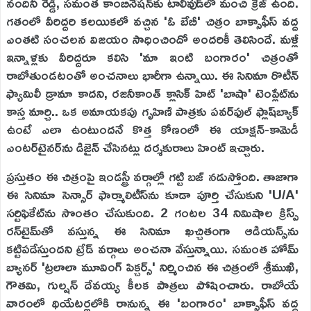
నందినీ రెడ్డి, సమంత కాంబినేషన్‌కు టాలీవుడ్‌లో మంచి క్రేజ్ ఉంది.
గతంలో వీరిద్దరి కలయికలో వచ్చిన 'ఓ బేబీ' చిత్రం బాక్సాఫీస్ వద్ద
ఎంతటి సంచలన విజయం సాధించిందో అందరికీ తెలిసిందే. మళ్లీ
ఇన్నాళ్లకు వీరిద్దరూ కలిసి 'మా ఇంటి బంగారం' చిత్రంతో
రాబోతుండటంతో అంచనాలు భారీగా ఉన్నాయి. ఈ సినిమా రొటీన్
ఫ్యామిలీ డ్రామా కాదని, రజనీకాంత్ క్లాసిక్ హిట్ 'బాషా' టెంప్లేట్‌ను
కాస్త మార్చి.. ఒక అమాయకపు గృహిణి పాత్రకు పవర్‌ఫుల్ ఫ్లాష్‌బ్యాక్
ఉంటే ఎలా ఉంటుందనే కొత్త కోణంలో ఈ యాక్షన్-కామెడీ
ఎంటర్‌టైనర్‌ను డిజైన్ చేసినట్లు దర్శకురాలు హింట్ ఇచ్చారు.
ప్రస్తుతం ఈ చిత్రంపై ఇండస్ట్రీ వర్గాల్లో గట్టి బజ్ నడుస్తోంది. తాజాగా
ఈ సినిమా సెన్సార్ ఫార్మాలిటీస్‌ను కూడా పూర్తి చేసుకుని 'U/A'
సర్టిఫికేట్‌ను సొంతం చేసుకుంది. 2 గంటల 34 నిమిషాల క్రిస్ప్
రన్‌టైమ్‌తో వస్తున్న ఈ సినిమా ఖచ్చితంగా ఆడియన్స్‌ను
కట్టిపడేస్తుందని ట్రేడ్ వర్గాలు అంచనా వేస్తున్నాయి. సమంత హోమ్
బ్యానర్ 'ట్రలాలా మూవింగ్ పిక్చర్స్' నిర్మించిన ఈ చిత్రంలో శ్రీముఖి,
గౌతమి, గుల్షన్ దేవయ్య కీలక పాత్రలు పోషించారు. రాబోయే
వారంలో థియేటర్లలోకి రానున్న ఈ 'బంగారం' బాక్సాఫీస్ వద్ద