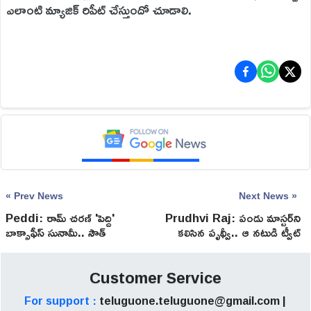
ఎలాంటి మ్యాజిక్ రిపీట్ చేస్తుందో చూడాలి.
« Prev News
Next News »
Peddi: రామ్ చరణ్ 'పెద్ది'
Prudhvi Raj: పండు మాస్టర్‌ని
బాక్సాఫీస్ సునామీ.. సౌత్
కలిసిన పృథ్వీ.. ఆ నటుడి ట్వీట్
ఇండియా బిగ్గెస్ట్ హిట్!
వైరల్
Customer Service
For support :
teluguone.teluguone@gmail.com |