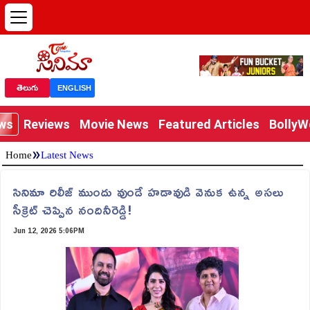
తెలుగు
ENGLISH
ews
Reviews
Movie News
Featured Articles
Bolly
»
Home
Latest News
సినిమా రిలీజ్ ముందు వుండే హడావుడి వెనుక ఉన్న అసలు
సీక్రెట్ చెప్పిన నందినీరెడ్డి!
Jun 12, 2026 5:06PM