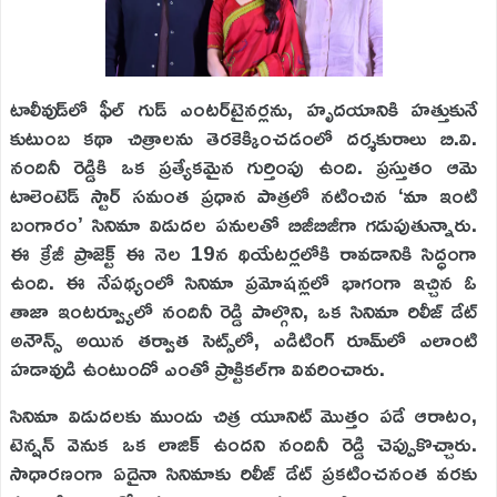
టాలీవుడ్‌లో ఫీల్ గుడ్ ఎంటర్‌టైనర్లను, హృదయానికి హత్తుకునే
కుటుంబ కథా చిత్రాలను తెరకెక్కించడంలో దర్శకురాలు బి.వి.
నందినీ రెడ్డికి ఒక ప్రత్యేకమైన గుర్తింపు ఉంది. ప్రస్తుతం ఆమె
టాలెంటెడ్ స్టార్ సమంత ప్రధాన పాత్రలో నటించిన ‘మా ఇంటి
బంగారం’ సినిమా విడుదల పనులతో బిజీబిజీగా గడుపుతున్నారు.
ఈ క్రేజీ ప్రాజెక్ట్ ఈ నెల 19న థియేటర్లలోకి రావడానికి సిద్ధంగా
ఉంది. ఈ నేపథ్యంలో సినిమా ప్రమోషన్లలో భాగంగా ఇచ్చిన ఓ
తాజా ఇంటర్వ్యూలో నందినీ రెడ్డి పాల్గొని, ఒక సినిమా రిలీజ్ డేట్
అనౌన్స్ అయిన తర్వాత సెట్స్‌లో, ఎడిటింగ్ రూమ్‌లో ఎలాంటి
హడావుడి ఉంటుందో ఎంతో ప్రాక్టికల్‌గా వివరించారు.
సినిమా విడుదలకు ముందు చిత్ర యూనిట్ మొత్తం పడే ఆరాటం,
టెన్షన్ వెనుక ఒక లాజిక్ ఉందని నందినీ రెడ్డి చెప్పుకొచ్చారు.
సాధారణంగా ఏదైనా సినిమాకు రిలీజ్ డేట్ ప్రకటించనంత వరకు